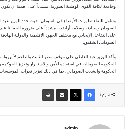
وجامعة لكافة القوى الوطنية السورية، مشدداً على أهمية ان تكون 
وتناول اللقاء تطورات الأوضاع في السودان، حيث جدد الوزير عبد 
السودان وسيادته وسلامة أراضيه، مشدداً على ضرورة الحفاظ عل
على التفاعل الإيجابي مع مختلف الجهود الإقليمية والدولية الهادفة
السوداني الشقيق.
وأكد الوزير عبد العاطي على موقف مصر الثابت والداعم لأمن واستقر
الحكومة الصومالية في استعادة الأمن والاستقرار وتعزيز الحوكمة
الحكومة والشعب الصومالي، بما في ذلك تعزيز قدرات المؤسسات ا
فيسبوك
‫X
مشاركة عبر البريد
طباعة
شاركها
محافظة
القدس
تدعو
لتحرك
دولي
admin
عاجل