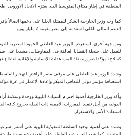
المنطقة في إطار ميثاق المتوسط الذى يعتزم الاتحاد الاوروبى إطلاقه
كما وجه وزير الخارجية الشكر للممثلة العليا على دعمها اتصالاً بإق
الدعم المالي الكلي المقدمة إلى مصر بقيمة ٤ مليار يورو.
ومن جهة أخرى، استعرض الوزير عبد العاطي الجهود المصرية للتوصل
للعمل على حلحلة القضايا العالقة في المفاوضات، مشددا على ضرور
كسلاح، مؤكدا ضرورة نفاذ المساعدات الإنسانية والإغاثية لقطاع غزة 
وشدد الوزير عبد العاطى على موقف مصر الرافض لتهجير الفلسطيني
استضافة مؤتمر دولى للتعافى المبكر وإعادة الإعمار في غزة مؤكداً
وأكد وزير الخارجية أهمية احترام السيادة الليبية ووحدة وسلامة أر
الدولية من أجل تنفيذ المقررات الأممية ذات الصلة بخروج كافة القوا
استعادة الأمن والاستقرار.
وشدد على أهمية توحيد السلطة التنفيذية الليبية على أسس شرعية 
المتحدة. كما شدد الوزير عبد العاطي على أهمية دعم وحدة واستقر