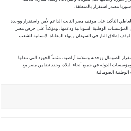
سوريا مصدر استقرار بالمنطقة.
العاطي التأكيد على موقف مصر الثابت الداعم لأمن واستقرار ووحدة
ى المؤسسات الوطنية السودانية ودعمها، ومؤكداً على حرص مصر
 لوقف إطلاق النار في السودان وإنهاء المعاناة الإنسانية للشعب
ار الصومال ووحدته وسلامة أراضيه، مثمناً الجهود التي تبذلها
 ومؤسسات الدولة في جميع أنحاء البلاد، وجدد تضامن مصر مع
لوطنية الصومالية
الصين
تفرض
إجراءات
مضادة
على
6