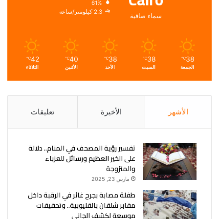
61%
2.3 كيلومتر/ساعة
سماء صافية
42
40
38
38
38
℃
℃
℃
℃
℃
الجمعة
السبت
الأحد
الأثنين
الثلاثاء
الأشهر
الأخيرة
تعليقات
تفسير رؤية المصحف في المنام.. دلالة
على الخير العظيم ورسائل للعزباء
والمتزوجة
مارس 23, 2025
طفلة مصابة بجرح غائر في الرقبة داخل
مقابر شلقان بالقليوبية.. وتحقيقات
موسعة لكشف الجاني