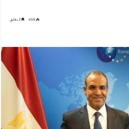
409
2 دقائق