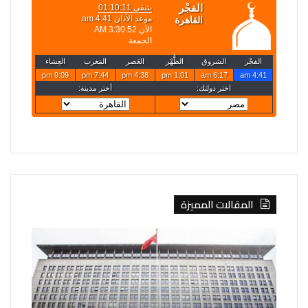
المقالات المميزة
روسيا
الخارجية
تعلن
تعلن
قصف
حركة
4
تعيينات
سفن
جديدة
أوكرانية
لنواب