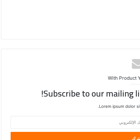
كيانات
منذ يوم واحد
أمريكية
دولي عاجل
الصين تفرض إجراءات مضادة عل
ردًا
مخيم قلنديا
أمريكية ردًا على العقوبات الأمريكية
على
العقوبات
الأمريكية
With Product 
Subscribe to our mailing l
Lorem ipsum dolor si