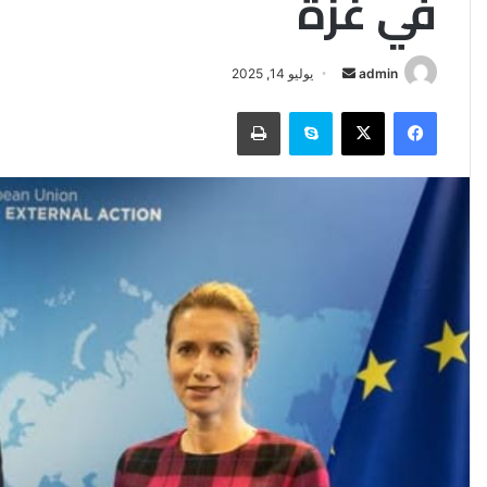
في غزة
أرسل
admin
يوليو 14, 2025
بريدا
فيسبوك
‫X
سكايب
طباعة
إلكترونيا