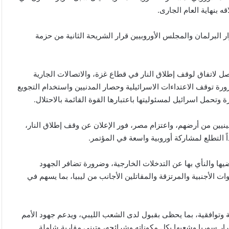
 بنهاية العام الجارى.
رار البرلمان والمجلس الأوروبيين قرار الشريحة الثانية من حزمة
 لاتفاق لوقف إطلاق النار في قطاع غزة، والاتصالات الجارية
ة توقف الاعتداءات الاسرائيلية وحصار المدنيين واستخدام التجويع
وتحمل اسرائيل لمسئوليتها باعتبارها القوة القائمة بالاحتلال.
ين من أرضهم، واعتزام مصر، فور الإعلان عن وقف إطلاق النار،
 التطلع لمشاركة أوروبية واسعة في المؤتمر.
اضيها والنأي بها عن التدخلات الخارجية، وضرورة تضافر الجهود
ت الأجنبية والمرتزقة والمقاتلين الأجانب من ليبيا، بما يسهم في
وتوافقية، بما يحظى بقبول لدى الشعب الليبي، ويدعم جهود الأمم
ار سوريا وشعبها بكل مكوناته وشرائحه، وتبنى مقاربة شاملة