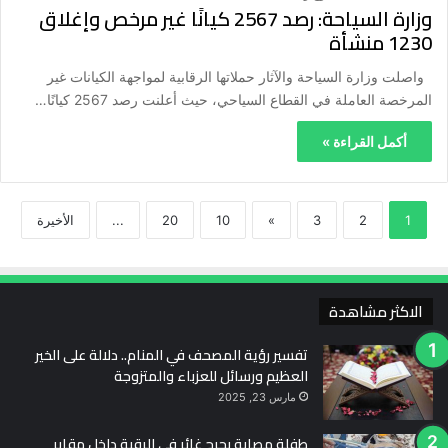
وزارة السياحة: رصد 2567 كيانًا غير مرخص وإغلاق
1230 منشأة
واصلت وزارة السياحة والآثار حملاتها الرقابية لمواجهة الكيانات غير
المرخصة العاملة في القطاع السياحي، حيث أعلنت رصد 2567 كيانًا…
أكمل القراءة »
1
2
3
»
10
20
...
الأخيرة
الاكثر مشاهدة
تفسير رؤية المصحف في المنام.. دلالة على الخير
العظيم ورسائل للعزباء والمتزوجة
مارس 23, 2025
طفلة مصابة بجرح غائر في الرقبة داخل مقابر