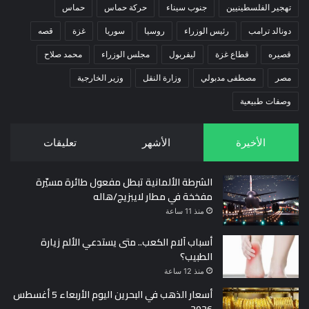
تهجير الفلسطينيين
جنوب سيناء
حركة حماس
حماس
دونالد ترامب
رئيس الوزراء
روسيا
سوريا
غزة
قصه
قصيره
قطاع غزة
ليفربول
مجلس الوزراء
محمد صلاح
مصر
مصطفى مدبولي
وزارة النقل
وزير الخارجية
وصفات طبيعية
الأخيرة
الأشهر
تعليقات
الشرطة الألمانية تبطل مفعول طائرة مسيّرة
مفخخة في مطار لايبزيج/هاله
منذ 11 ساعة
أسباب آلام الكعب.. متى يستدعي الألم زيارة
الطبيب؟
منذ 12 ساعة
أسعار الذهب في البحرين اليوم الأربعاء 5 أغسطس