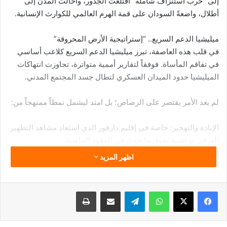
إلى “حرب استنزاف شاملة” اقتلعت الجذور، وأحالت المدن إلى
أطلال، واضعةً السودان على قمة الهرم العالمي للكوارث الإنسانية.
ميليشيا الدعم السريع.. “إستراتيجية الأرض المحروقة”
في قلب هذه العاصفة، تبرز ميليشيا الدعم السريع كلاعب أساسي
في تفاقم المأساة. فوفقاً لتقارير أممية متواترة، تجاوزت انتهاكات
الميليشيا حدود الميدان العسكري لتطال جسد المجتمع المدني.
لم يعد الأمر يقتصر على الرصاص؛ بل امتد ليشمل نمطاً ممنهجاً من:
الإبادة والتهجير: خاصة في إقليم دارفور الذي استعاد مشاهد التطهير
العرقي بوحشية تفوق ما حدث في العقود الماضية.
اظهر المزيد
سلاح الاغتصاب: تقارير مرعبة عن عنف جنسي استُخدم كأداة لكسر
إرادة المدنيين.
فيسبوك
‫X
واتساب
تيلقرام
مشاركة عبر البريد
طباعة
النهب القسري: تجريد المواطنين من ممتلكاتهم وتحويل المدن إلى
مناطق “تفتقر للحياة”.