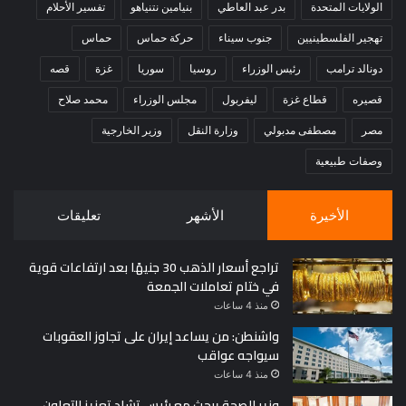
الولايات المتحدة
بدر عبد العاطي
بنيامين نتنياهو
تفسير الأحلام
تهجير الفلسطينيين
جنوب سيناء
حركة حماس
حماس
دونالد ترامب
رئيس الوزراء
روسيا
سوريا
غزة
قصه
قصيره
قطاع غزة
ليفربول
مجلس الوزراء
محمد صلاح
مصر
مصطفى مدبولي
وزارة النقل
وزير الخارجية
وصفات طبيعية
الأخيرة
الأشهر
تعليقات
تراجع أسعار الذهب 30 جنيهًا بعد ارتفاعات قوية
في ختام تعاملات الجمعة
منذ 4 ساعات
واشنطن: من يساعد إيران على تجاوز العقوبات
سيواجه عواقب
منذ 4 ساعات
وزير الصحة يبحث مع رئيس تشاد تعزيز التعاون