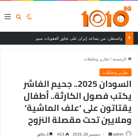
بحث عن
الوضع المظلم
الق
واشنطن: من يساعد إيران على تجاوز العقوبات سيواجه عواقب
الرئيسية
/
تقارير وتحليلات
تقارير وتحليلات
السودان 2025.. جحيم الفاشر
يكتب فصول الكارثة.. أطفال
يقتاتون على ‘علف الماشية’
وملايين تحت مقصلة النزوح
أرسل
admin
ديسمبر 26, 2025
403
2 دقائق