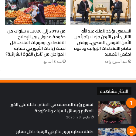
أفق مسدود.. حرب بلا منتصر
رغم مرور عامين ونصف على اندلاع المواجهة بين الجيش السوداني
بقيادة الفريق أول عبد الفتاح البرهان وميليشيا الدعم السريع، إلا أن
عام 2025 أثبت أن الحل السياسي لا يزال “جنيناً ميتاً”.
السيسي يؤكد للملك عبد الله
من 2018 إلى 2026.. 8 سنوات من
الثاني: أمن الأردن جزء لا يتجزأ من
حكومة مدبولي بين الإصلاح
تتآكل الدولة السودانية يوماً بعد يوم؛ المدن تُفرغ من سكانها، والقرى
الأمن القومي المصري.. ورفض
الاقتصادي وموجات الغلاء.. هل
قاطع للاعتداءات الإيرانية ودعوة
نجحت زيادات الأجور في حماية
تُحرق، والمجتمع الدولي يكتفي ببيانات القلق، بينما تظل الحقيقة
لخفض التصعيد
المواطن من تآكل القوة الشرائية؟
الماثلة على الأرض أن “الإنسان السوداني” هو الوقود الوحيد لهذه
منذ أسبوع واحد
منذ 3 أسابيع
المحرقة التي لا تبقي ولا تذر.
الاكثر مشاهدة
تفسير رؤية المصحف في المنام.. دلالة على الخير
العظيم ورسائل للعزباء والمتزوجة
مارس 23, 2025
طفلة مصابة بجرح غائر في الرقبة داخل مقابر