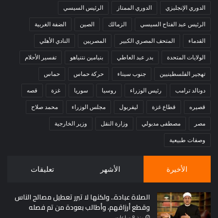
الدوري الإنجليزي
الدوري الممتاز
الرئيس السيسي
الرئيس عبد الفتاح السيسي
الزمالك
الصين
الضفة الغربية
القدماء
المتحف المصري الكبير
المصريين
النادي الأهلي
الولايات المتحدة
بدر عبد العاطي
بنيامين نتنياهو
تفسير الأحلام
تهجير الفلسطينيين
جنوب سيناء
حركة حماس
حماس
دونالد ترامب
رئيس الوزراء
روسيا
سوريا
غزة
قصه
قصيره
قطاع غزة
ليفربول
مجلس الوزراء
محمد صلاح
مصر
مصطفى مدبولي
وزارة النقل
وزير الخارجية
وصفات طبيعية
الأخيرة
الأشهر
تعليقات
الصلاة عبادة.. ولكنها لا تبرر تعطيل مصالح الناس
وقطع أرزاقهم، وأطالب بعودة من تم فصله
منذ 8 ساعات