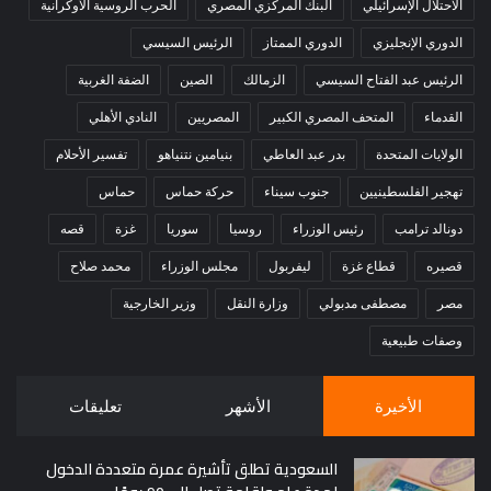
الاحتلال الإسرائيلي
البنك المركزي المصري
الحرب الروسية الأوكرانية
الدوري الإنجليزي
الدوري الممتاز
الرئيس السيسي
الرئيس عبد الفتاح السيسي
الزمالك
الصين
الضفة الغربية
القدماء
المتحف المصري الكبير
المصريين
النادي الأهلي
الولايات المتحدة
بدر عبد العاطي
بنيامين نتنياهو
تفسير الأحلام
تهجير الفلسطينيين
جنوب سيناء
حركة حماس
حماس
دونالد ترامب
رئيس الوزراء
روسيا
سوريا
غزة
قصه
قصيره
قطاع غزة
ليفربول
مجلس الوزراء
محمد صلاح
مصر
مصطفى مدبولي
وزارة النقل
وزير الخارجية
وصفات طبيعية
الأخيرة
الأشهر
تعليقات
السعودية تطلق تأشيرة عمرة متعددة الدخول