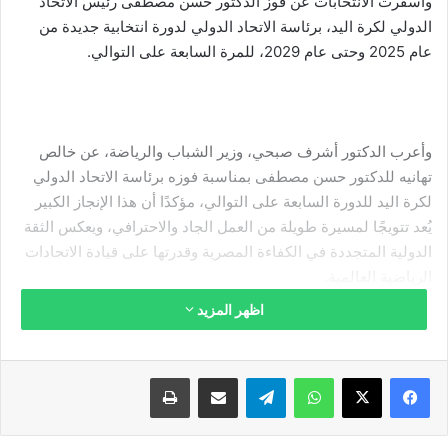
وأسفرت الانتخابات عن فوز الدكتور حسن مصطفى رئيس الاتحاد
الدولي لكرة اليد، برئاسة الاتحاد الدولي لدورة انتخابية جديدة من
عام 2025 وحتى عام 2029، للمرة السابعة على التوالي.
وأعرب الدكتور أشرف صبحي، وزير الشباب والرياضة، عن خالص
تهانيه للدكتور حسن مصطفى بمناسبة فوزه برئاسة الاتحاد الدولي
لكرة اليد للدورة السابعة على التوالي، مؤكدًا أن هذا الإنجاز الكبير
يُعد تتويجًا لمسيرة طويلة من العمل الجاد والاحترافي، ويعكس الثقة
الدولية المتجددة في الكفاءة المصرية وقدرتها على قيادة الاتحادات
الرياضية العالمية.
اظهر المزيد
وأشار وزير الشباب والرياضة إلى أن استمرار رئاسة الدكتور حسن
مصطفى للاتحاد الدولي لكرة اليد يعزز من مكانة مصر على خريطة
الرياضة الدولية، ويمثل نموذجًا مشرفًا للقيادات الرياضية المصرية
فيسبوك
‫X
واتساب
تيلقرام
مشاركة عبر البريد
طباعة
القادرة على التأثير وصناعة القرار داخل المنظمات الدولية الكبرى.