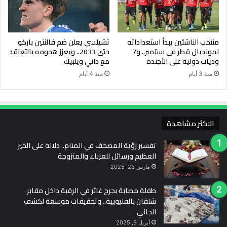
منتخب الناشئين يبدأ استعداداته
تشيلسي يعلن ضم فالنتين باركو
لمونديال قطر في سبتمبر.. و7
حتى 2033.. ويعزز هجومه بالتعاقد
وديات دولية على الأجندة
مع داني ويلبيك
منذ 3 أيام
منذ 4 أيام
الاكثر مشاهدة
تفسير رؤية المصحف في المنام.. دلالة على الخير
العظيم ورسائل للعزباء والمتزوجة
مارس 23, 2025
طفلة مصابة بجرح غائر في الرقبة داخل مقابر
شلقان بالقليوبية.. وتحقيقات موسعة لكشف
الجاني
أبريل 9, 2025