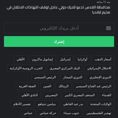
منذ 11 ساعة
محافظة القدس تدعو لتحرك دولي عاجل لوقف انتهاكات الاحتلال في
مخيم قلنديا
أدخل
بريدك
الإلكتروني
أسعار الذهب
أوكرانيا
إسرائيل
إيمانويل ماكرون
الأهلي
الاحتلال الإسرائيلي
البنك المركزي المصري
الحرب الروسية الأوكرانية
الدوري الإنجليزي
الدوري الممتاز
الرئيس السيسي
الرئيس عبد الفتاح السيسي
الزمالك
الصين
الضفة الغربية
القدماء
المتحف المصري الكبير
المصريين
النادي الأهلي
الولايات المتحدة
بدر عبد العاطي
بنيامين نتنياهو
تفسير الأحلام
تهجير الفلسطينيين
جنوب سيناء
حركة حماس
حماس