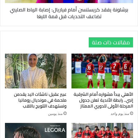
تضاعف
برشلونة يفقد كريستنسن أمام فياريال: إصابة الرباط الصليبي
التحديات
تضاعف التحديات قبل قمة الليغا
قبل
قمة
الليغا
مقالات ذات صلة
الأهلي يبدأ مشواره أمام الشرقية
عبير عقيل: ناشئات اليد يقدمن
إنبي.. رابطة الأندية تعلن جدول
ملحمة في مونديال رومانيا
المرحلة الأولى للدوري الممتاز
ونستهدف التتويج باللقب
منذ يوم واحد
منذ يومين