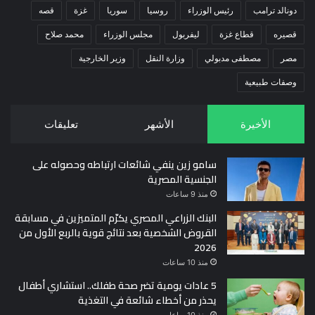
دونالد ترامب
رئيس الوزراء
روسيا
سوريا
غزة
قصه
قصيره
قطاع غزة
ليفربول
مجلس الوزراء
محمد صلاح
مصر
مصطفى مدبولي
وزارة النقل
وزير الخارجية
وصفات طبيعية
الأخيرة
الأشهر
تعليقات
سامو زين ينفي شائعات ارتباطه وحصوله على
الجنسية المصرية
منذ 9 ساعات
البنك الزراعي المصري يكرّم المتميزين في مسابقة
القروض الشخصية بعد نتائج قوية بالربع الأول من
2026
منذ 10 ساعات
5 عادات يومية تضر صحة طفلك.. استشاري أطفال
يحذر من أخطاء شائعة في التغذية
منذ 10 ساعات