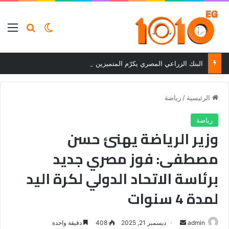
بحث عن
الوضع المظلم
الق
البنك الزراعي المصري يكرّم المتميزين في مسابقة القروض الشخصية بعد نتائج قوية بالربع الأول من 2026
الرئيسية
/
رياضة
رياضة
وزير الرياضة يهنئ حسن
مصطفى: فوز مصري جديد
برئاسة الاتحاد الدولي لكرة اليد
لمدة 4 سنوات
أرسل
admin
ديسمبر 21, 2025
408
دقيقة واحدة