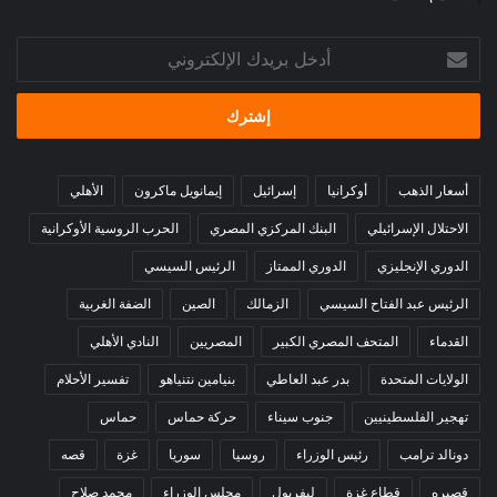
أدخل
بريدك
الإلكتروني
أسعار الذهب
أوكرانيا
إسرائيل
إيمانويل ماكرون
الأهلي
الاحتلال الإسرائيلي
البنك المركزي المصري
الحرب الروسية الأوكرانية
الدوري الإنجليزي
الدوري الممتاز
الرئيس السيسي
الرئيس عبد الفتاح السيسي
الزمالك
الصين
الضفة الغربية
القدماء
المتحف المصري الكبير
المصريين
النادي الأهلي
الولايات المتحدة
بدر عبد العاطي
بنيامين نتنياهو
تفسير الأحلام
تهجير الفلسطينيين
جنوب سيناء
حركة حماس
حماس
دونالد ترامب
رئيس الوزراء
روسيا
سوريا
غزة
قصه
قصيره
قطاع غزة
ليفربول
مجلس الوزراء
محمد صلاح