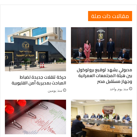
جديد
يعيش
مقالات ذات صلة
صراعاته
الحقيقية
مدبولي يشهد توقيع بروتوكول
بين هيئة المجتمعات العمرانية
حركة تنقلات جديدة لضباط
وجهاز مستقبل مصر
المباحث بمديرية أمن القليوبية
منذ يوم واحد
منذ يومين