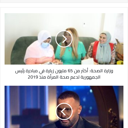
وزارة
الصحة:
أكثر
من
65
مليون
زيارة
في
مبادرة
وزارة الصحة: أكثر من 65 مليون زيارة في مبادرة رئيس
رئيس
الجمهورية لدعم صحة المرأة منذ 2019
الجمهورية
لدعم
صحة
أحمد
المرأة
السقا
منذ
يساند
2019
محمد
صلاح
ويطالب
ليفربول