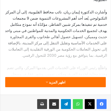
وأشارت الدكتورة إيمان ريان، نائب محافظ القليوبية، إلى أن المركز
التكنولوجي يُعد أحد أهم المشروعات التنموية ضمن 9 مجمعات
خدمية تم تنفيذها بمركز شبين القناطر، مؤكدًة أنه نموذج متكامل
يهدف لتجميع الخدمات الحكومية والمدنية للمواطنين في مبنى واحد
حديث ومميكن، لتسهيل حصول أهالي طحانوب والقرى المجاورة
على الخدمات الأساسية وتقليل التنقل إلى مركز المدينة، بالإضافة
إلى تحويل التعاملات الحكومية من الورقية التقليدية إلى التعاملات
الرقمية، بما يتوافق مع رؤية مصر 2030 للتحول الرقمي.
واطلّع رئيس الوزراء على الخدمات التي يقدمها المركز، والتي تضم
وحدة محلية لخدمة القرية، ومكتب تموين، وشهر عقاري، وسجل
مدني، ومكتب بريد حديث، ومكتب شؤون اجتماعية، بتكلفة إجمالية
اظهر المزيد
بلغت نحو 9 ملايين جنيه. وأكدت نائب المحافظ أن المشروع تم
تنفيذه بنسبة 100% وبدأ التشغيل الفعلي لخدمة المواطنين.
فيسبوك
‫X
واتساب
تيلقرام
مشاركة عبر البريد
طباعة