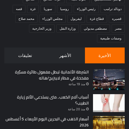
دونالد ترامب
رئيس الوزراء
روسيا
سوريا
غزة
قصه
قصيره
قطاع غزة
ليفربول
مجلس الوزراء
محمد صلاح
مصر
مصطفى مدبولي
وزارة النقل
وزير الخارجية
وصفات طبيعية
الأخيرة
الأشهر
تعليقات
الشرطة الألمانية تبطل مفعول طائرة مسيّرة
مفخخة في مطار لايبزيج/هاله
منذ 19 ساعة
أسباب آلام الكعب.. متى يستدعي الألم زيارة
الطبيب؟
منذ 20 ساعة
أسعار الذهب في البحرين اليوم الأربعاء 5 أغسطس
2026