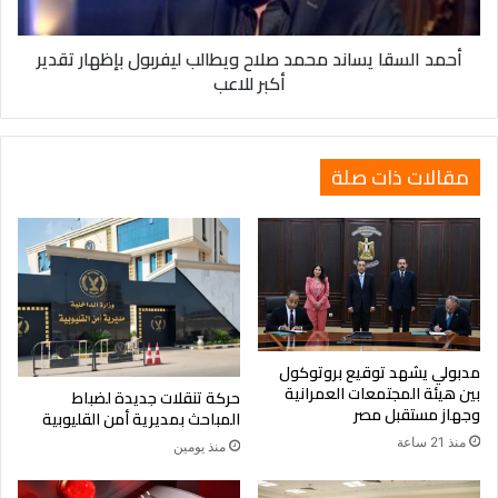
بإظهار
تقدير
أحمد السقا يساند محمد صلاح ويطالب ليفربول بإظهار تقدير
أكبر
أكبر للاعب
للاعب
مقالات ذات صلة
مدبولي يشهد توقيع بروتوكول
بين هيئة المجتمعات العمرانية
حركة تنقلات جديدة لضباط
وجهاز مستقبل مصر
المباحث بمديرية أمن القليوبية
منذ 21 ساعة
منذ يومين