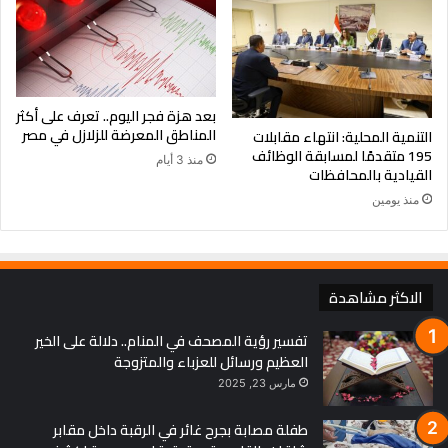
بعد هزة فجر اليوم.. تعرف على أكثر
المناطق المعرضة للزلازل في مصر
التنمية المحلية: انتهاء مقابلات
195 متقدمًا لمسابقة الوظائف
منذ 3 أيام
القيادية بالمحافظات
منذ يومين
الاكثر مشاهدة
تفسير رؤية المصحف في المنام.. دلالة على الخير
العظيم ورسائل للعزباء والمتزوجة
مارس 23, 2025
طفلة مصابة بجرح غائر في الرقبة داخل مقابر