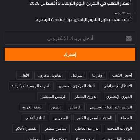
أسعار الذهب في البحرين اليوم الأربعاء 5 أغسطس 2026
منذ 21 ساعة
أحمد سعد يطرح الألبوم الإلكترو عبر المنصات الرقمية
أدخل
بريدك
الإلكتروني
أسعار الذهب
أوكرانيا
إسرائيل
إيمانويل ماكرون
الأهلي
الاحتلال الإسرائيلي
البنك المركزي المصري
الحرب الروسية الأوكرانية
الدوري الإنجليزي
الدوري الممتاز
الرئيس السيسي
الرئيس عبد الفتاح السيسي
الزمالك
الصين
الضفة الغربية
القدماء
المتحف المصري الكبير
المصريين
النادي الأهلي
الولايات المتحدة
بدر عبد العاطي
بنيامين نتنياهو
تفسير الأحلام
تهجير الفلسطينيين
جنوب سيناء
حركة حماس
حماس