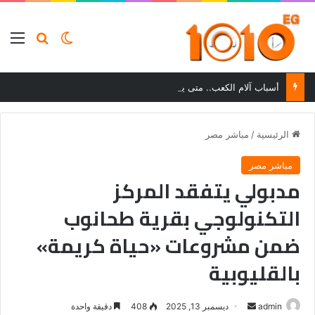
بحث عن
الوضع المظلم
الق
أسباب آلام الكعب.. متى يستدعي الألم زيارة الطبيب؟
الرئيسية
/
مباشر مصر
مباشر مصر
مدبولي يتفقد المركز
التكنولوجي بقرية طحانوب
ضمن مشروعات «حياة كريمة»
بالقليوبية
أرسل
admin
ديسمبر 13, 2025
408
دقيقة واحدة