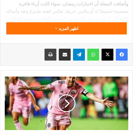
وأضافت المجلة أن اختيارات رمضان، سواء كانت أزياء فاخرة
مصممة خصيصًا له أو ملابس جريئة، تعكس قصة طموح وثقة وأصالة،
لافتة إلى أن قدرته على الدمج بين الموضة العالمية وهويته الثقافية
جعلت من أسلوبه علامة خالدة.
اظهر المزيد
وشارك محمد رمضان خلال أسبوع الموضة في عروض عدد من
المصممين البارزين، بينهم ألكسندر وانج وروميو هانت، كما حضر
فيسبوك
‫X
واتساب
تيلقرام
مشاركة عبر البريد
طباعة
حفلات حصرية أبرزها حفل عشاء “غالور إكس كاردي بي”، إضافة إلى
عروض “فيكتور فيكتور إكس نايكي” ومصممين عالميين مثل
أجوبولي.
ميسي
يقود
إنتر
ميامي
للثأر
من
سياتل
ساوندرز
بثلاثية