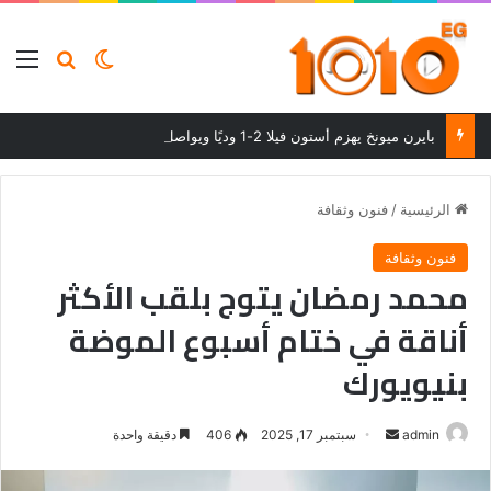
بحث عن
الوضع المظلم
الق
بايرن ميونخ يهزم أستون فيلا 2-1 وديًا ويواصل استعداداته للموسم الجديد
الرئيسية
/
فنون وثقافة
فنون وثقافة
محمد رمضان يتوج بلقب الأكثر
أناقة في ختام أسبوع الموضة
بنيويورك
أرسل
admin
سبتمبر 17, 2025
406
دقيقة واحدة
بريدا
إلكترونيا