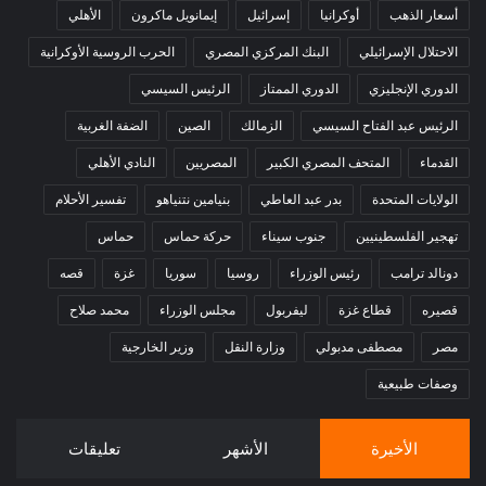
أسعار الذهب
أوكرانيا
إسرائيل
إيمانويل ماكرون
الأهلي
الاحتلال الإسرائيلي
البنك المركزي المصري
الحرب الروسية الأوكرانية
الدوري الإنجليزي
الدوري الممتاز
الرئيس السيسي
الرئيس عبد الفتاح السيسي
الزمالك
الصين
الضفة الغربية
القدماء
المتحف المصري الكبير
المصريين
النادي الأهلي
الولايات المتحدة
بدر عبد العاطي
بنيامين نتنياهو
تفسير الأحلام
تهجير الفلسطينيين
جنوب سيناء
حركة حماس
حماس
دونالد ترامب
رئيس الوزراء
روسيا
سوريا
غزة
قصه
قصيره
قطاع غزة
ليفربول
مجلس الوزراء
محمد صلاح
مصر
مصطفى مدبولي
وزارة النقل
وزير الخارجية
وصفات طبيعية
الأخيرة
الأشهر
تعليقات