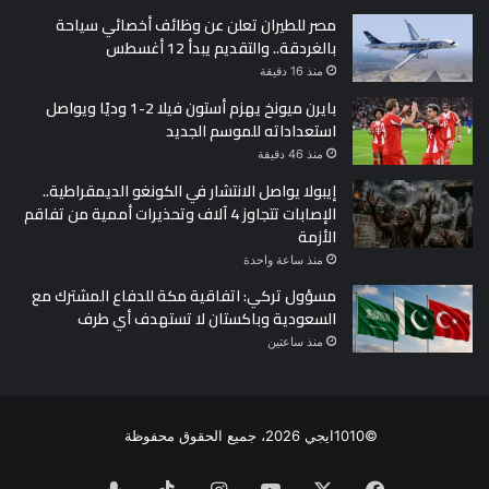
مصر للطيران تعلن عن وظائف أخصائي سياحة
بالغردقة.. والتقديم يبدأ 12 أغسطس
منذ 16 دقيقة
بايرن ميونخ يهزم أستون فيلا 2-1 وديًا ويواصل
استعداداته للموسم الجديد
منذ 46 دقيقة
إيبولا يواصل الانتشار في الكونغو الديمقراطية..
الإصابات تتجاوز 4 آلاف وتحذيرات أممية من تفاقم
الأزمة
منذ ساعة واحدة
مسؤول تركي: اتفاقية مكة للدفاع المشترك مع
السعودية وباكستان لا تستهدف أي طرف
منذ ساعتين
©1010ايجي 2026، جميع الحقوق محفوظة
فيسبوك
‫X
‫YouTube
انستقرام
‫TikTok