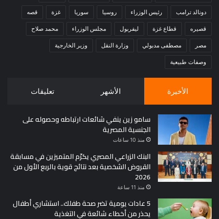
دونالد ترامب
رئيس الوزراء
روسيا
سوريا
غزة
قصه
قصيره
قطاع غزة
ليفربول
مجلس الوزراء
محمد صلاح
مصر
مصطفى مدبولي
وزارة النقل
وزير الخارجية
وصفات طبيعية
الأخيرة
الأشهر
تعليقات
سامو زين ينفي شائعات ارتباطه وحصوله على
الجنسية المصرية
منذ 10 ساعات
البنك الزراعي المصري يكرّم المتميزين في مسابقة
القروض الشخصية بعد نتائج قوية بالربع الأول من
2026
منذ 11 ساعة
5 عادات يومية تضر صحة طفلك.. استشاري أطفال
يحذر من أخطاء شائعة في التغذية