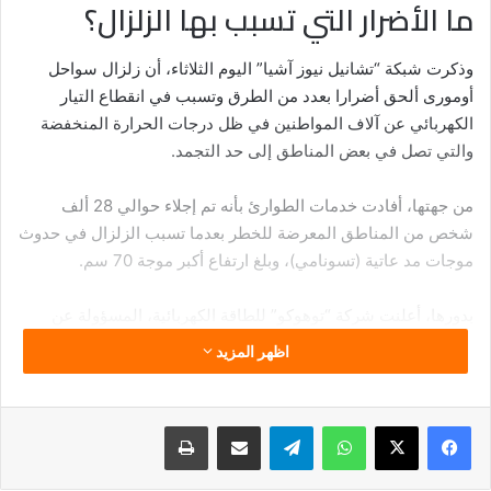
ما الأضرار التي تسبب بها الزلزال؟
وذكرت شبكة “تشانيل نيوز آشيا” اليوم الثلاثاء، أن زلزال سواحل
أومورى ألحق أضرارا بعدد من الطرق وتسبب في انقطاع التيار
الكهربائي عن آلاف المواطنين في ظل درجات الحرارة المنخفضة
والتي تصل في بعض المناطق إلى حد التجمد.
من جهتها، أفادت خدمات الطوارئ بأنه تم إجلاء حوالي 28 ألف
شخص من المناطق المعرضة للخطر بعدما تسبب الزلزال في حدوث
موجات مد عاتية (تسونامي)، وبلغ ارتفاع أكبر موجة 70 سم.
بدورها، أعلنت شركة “توهوكو” للطاقة الكهربائية، المسؤولة عن
تشغيل محطتي الطاقة النووية “يجاشيدوري” و”أوناجاوا”، أنه لم يتم
اظهر المزيد
رصد أي خلل.
فيسبوك
‫X
واتساب
تيلقرام
مشاركة عبر البريد
طباعة