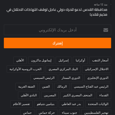
منذ 12 ساعة
محافظة القدس تدعو لتحرك دولي عاجل لوقف انتهاكات الاحتلال في
مخيم قلنديا
أدخل
بريدك
الإلكتروني
أسعار الذهب
أوكرانيا
إسرائيل
إيمانويل ماكرون
الأهلي
الاحتلال الإسرائيلي
البنك المركزي المصري
الحرب الروسية الأوكرانية
الدوري الإنجليزي
الدوري الممتاز
الرئيس السيسي
الرئيس عبد الفتاح السيسي
الزمالك
الصين
الضفة الغربية
القدماء
المتحف المصري الكبير
المصريين
النادي الأهلي
الولايات المتحدة
بدر عبد العاطي
بنيامين نتنياهو
تفسير الأحلام
تهجير الفلسطينيين
جنوب سيناء
حركة حماس
حماس