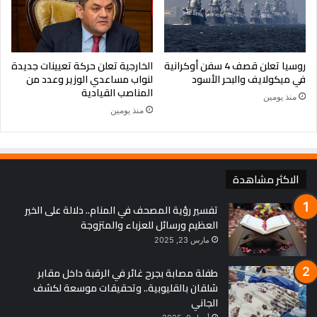
روسيا تعلن قصف 4 سفن أوكرانية
الخارجية تعلن حركة تعيينات جديدة
في ميكولايف والبحر الأسود
لنواب مساعدي الوزير وعدد من
المناصب القيادية
منذ يومين
منذ يومين
الاكثر مشاهدة
تفسير رؤية المصحف في المنام.. دلالة على الخير
العظيم ورسائل للعزباء والمتزوجة
مارس 23, 2025
طفلة مصابة بجرح غائر في الرقبة داخل مقابر
شلقان بالقليوبية.. وتحقيقات موسعة لكشف
الجاني