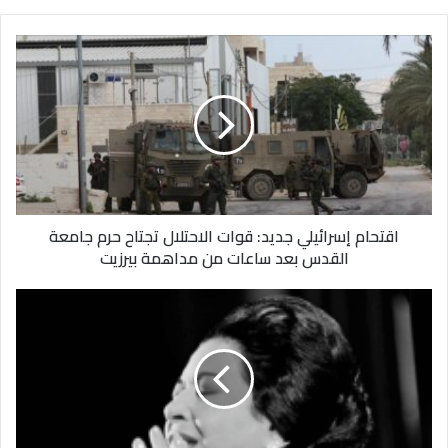
اقتحام
إسرائيلي
جديد:
قوات
الاحتلال
تجتاح
حرم
جامعة
القدس
اقتحام إسرائيلي جديد: قوات الاحتلال تجتاح حرم جامعة
بعد
القدس بعد ساعات من مداهمة بيرزيت
ساعات
من
مداهمة
«كلثوميات»
بيرزيت
على
مسرح
معهد
الموسيقى
العربية:
أمسية
طربية