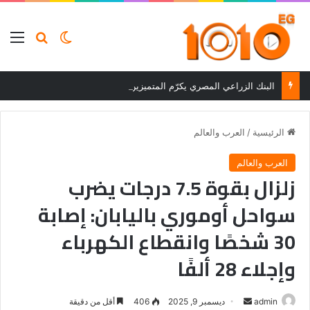
بحث عن
الوضع المظلم
الق
البنك الزراعي المصري يكرّم المتميزين في مسابقة القروض الشخصية بعد نتائج قوية بالربع الأول من 2026
الرئيسية
/
العرب والعالم
العرب والعالم
زلزال بقوة 7.5 درجات يضرب
سواحل أوموري باليابان: إصابة
30 شخصًا وانقطاع الكهرباء
وإجلاء 28 ألفًا
أرسل
admin
ديسمبر 9, 2025
406
أقل من دقيقة