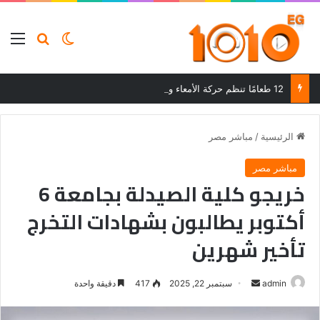
بحث عن
الوضع المظلم
الق
12 طعامًا تنظم حركة الأمعاء وتحسن الهضم وتساعد على التخلص من الإمساك
الرئيسية
/
مباشر مصر
مباشر مصر
خريجو كلية الصيدلة بجامعة 6
أكتوبر يطالبون بشهادات التخرج
تأخير شهرين
أرسل
admin
سبتمبر 22, 2025
417
دقيقة واحدة
بريدا
إلكترونيا