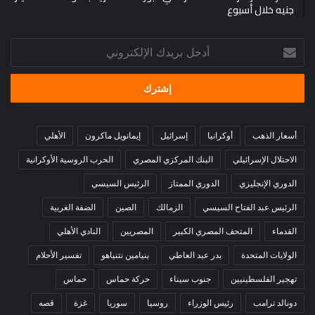
جنيه خلال أسبوع
أدخل
بريدك
الإلكتروني
أسعار الذهب
أوكرانيا
إسرائيل
إيمانويل ماكرون
الأهلي
الاحتلال الإسرائيلي
البنك المركزي المصري
الحرب الروسية الأوكرانية
الدوري الإنجليزي
الدوري الممتاز
الرئيس السيسي
الرئيس عبد الفتاح السيسي
الزمالك
الصين
الضفة الغربية
القدماء
المتحف المصري الكبير
المصريين
النادي الأهلي
الولايات المتحدة
بدر عبد العاطي
بنيامين نتنياهو
تفسير الأحلام
تهجير الفلسطينيين
جنوب سيناء
حركة حماس
حماس
دونالد ترامب
رئيس الوزراء
روسيا
سوريا
غزة
قصه