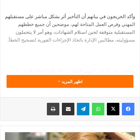
وأكد الخريجون في بيانهم أن التأخير أثر بشكل مباشر على مستقبلهم
المهني وفرص العمل المتاحة لهم، موضحين أن جميع خططهم
المستقبلية متوقفة لحين استلام الشهادات، وهو أمر لا يتحملون
مسؤوليته، مطالبين الإدارة باتخاذ الإجراءات الفورية لتصحيح الخطأ.
وجاء في نص البيان: “شهور كاملة من الانتظار! انتظار بلا مبرر أو
تفسير مقنع. بعد سنوات من الدراسة، وسهر الليالي، وبذل مجهود
اظهر المزيد
جبار، نجد أنفسنا عالقين في حلقة بيروقراطية لا نهاية لها. أكثر من
شهرين تأخير في استلام شهادات التخرج، وهذا أمر كارثي بكل
المقاييس”.
فيسبوك
‫X
واتساب
تيلقرام
مشاركة عبر البريد
طباعة
وأضاف البيان: “كيف يمكن أن يحدث هذا؟ كيف لجامعة بحجم 6
حبس