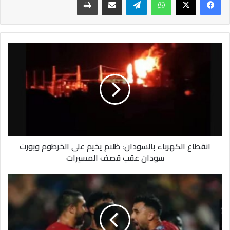
من فرنسا والبرتغال لكنه يُفضّل اللعب لنادي برشلونة ، طالباً من
مسئولو النادي تسهيل إحترافه حتى لو كان عرض برشلونة غير مُغري
لإدارة الأهلي.
انقطاع
الكهرباء
بالسودان:
ظلام
يخيم
على
الخرطوم
وبورت
سودان
انقطاع الكهرباء بالسودان: ظلام يخيم على الخرطوم وبورت
عقب
سودان عقب قصف المسيرات
قصف
المسيرات
مصر
تتألق
في
أمم
أفريقيا