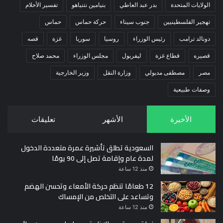
الولايات المتحدة
بدر عبد العاطي
بنيامين نتنياهو
تفسير الأحلام
تهجير الفلسطينيين
جنوب سيناء
حركة حماس
حماس
دونالد ترامب
رئيس الوزراء
روسيا
سوريا
غزة
قصه
قصيره
قطاع غزة
ليفربول
مجلس الوزراء
محمد صلاح
مصر
مصطفى مدبولي
وزارة النقل
وزير الخارجية
وصفات طبيعية
الأخيرة
الأشهر
تعليقات
السعودية تطلق تأشيرة عمرة متعددة الدخول
لمدة عام وإقامة تصل إلى 90 يومًا
منذ 12 ساعة
12 طعامًا تنظم حركة الأمعاء وتحسن الهضم
وتساعد على التخلص من الإمساك
منذ 12 ساعة