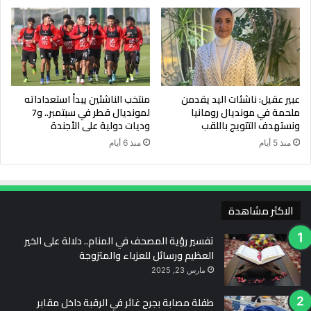
عبير عقيل: ناشئات اليد يقدمن
منتخب الناشئين يبدأ استعداداته
ملحمة في مونديال رومانيا
لمونديال قطر في سبتمبر.. و7
ونستهدف التتويج باللقب
وديات دولية على الأجندة
منذ 5 أيام
منذ 6 أيام
الاكثر مشاهدة
تفسير رؤية المصحف في المنام.. دلالة على الخير
العظيم ورسائل للعزباء والمتزوجة
مارس 23, 2025
طفلة مصابة بجرح غائر في الرقبة داخل مقابر