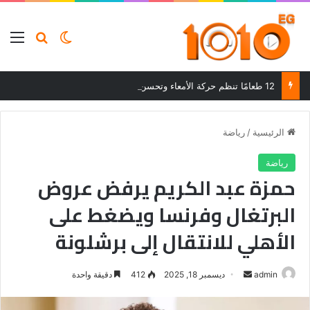
بحث عن
الوضع المظلم
الق
12 طعامًا تنظم حركة الأمعاء وتحسن الهضم وتساعد على التخلص من الإمساك
الرئيسية
/
رياضة
رياضة
حمزة عبد الكريم يرفض عروض
البرتغال وفرنسا ويضغط على
الأهلي للانتقال إلى برشلونة
أرسل
admin
ديسمبر 18, 2025
412
دقيقة واحدة
بريدا
إلكترونيا