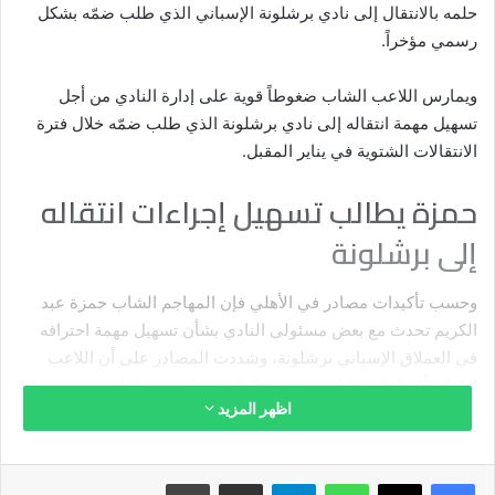
حلمه بالانتقال إلى نادي برشلونة الإسباني الذي طلب ضمّه بشكل
رسمي مؤخراً.
ويمارس اللاعب الشاب ضغوطاً قوية على إدارة النادي من أجل
تسهيل مهمة انتقاله إلى نادي برشلونة الذي طلب ضمّه خلال فترة
الانتقالات الشتوية في يناير المقبل.
حمزة يطالب تسهيل إجراءات انتقاله
إلى برشلونة
وحسب تأكيدات مصادر في الأهلي فإن المهاجم الشاب حمزة عبد
الكريم تحدث مع بعض مسئولى النادي بشأن تسهيل مهمة احترافه
في العملاق الإسباني برشلونة، وشددت المصادر على أن اللاعب
الشاب أكد لإدارة النادي صعوبة تكرار هذه الفرصة لذا يرغب في
اظهر المزيد
موافقة النادي على العرض الكتالوني.
وقالت المصادر إن حمزة أكد لإدارة الأهلي أنه يمتلك عروضا أخرى
فيسبوك
‫X
واتساب
تيلقرام
مشاركة عبر البريد
طباعة