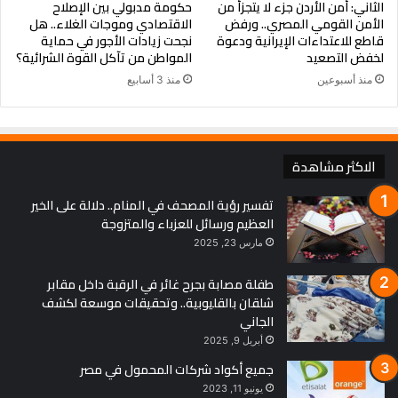
الثاني: أمن الأردن جزء لا يتجزأ من
حكومة مدبولي بين الإصلاح
الأمن القومي المصري.. ورفض
الاقتصادي وموجات الغلاء.. هل
قاطع للاعتداءات الإيرانية ودعوة
نجحت زيادات الأجور في حماية
لخفض التصعيد
المواطن من تآكل القوة الشرائية؟
منذ أسبوعين
منذ 3 أسابيع
الاكثر مشاهدة
تفسير رؤية المصحف في المنام.. دلالة على الخير
العظيم ورسائل للعزباء والمتزوجة
مارس 23, 2025
طفلة مصابة بجرح غائر في الرقبة داخل مقابر
شلقان بالقليوبية.. وتحقيقات موسعة لكشف
الجاني
أبريل 9, 2025
جميع أكواد شركات المحمول في مصر
يونيو 11, 2023