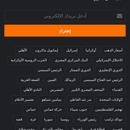
أدخل
بريدك
الإلكتروني
أسعار الذهب
أوكرانيا
إسرائيل
إيمانويل ماكرون
الأهلي
الاحتلال الإسرائيلي
البنك المركزي المصري
الحرب الروسية الأوكرانية
الدوري الإنجليزي
الدوري الممتاز
الرئيس السيسي
الرئيس عبد الفتاح السيسي
الزمالك
الصين
الضفة الغربية
القدماء
المتحف المصري الكبير
المصريين
النادي الأهلي
الولايات المتحدة
بدر عبد العاطي
بنيامين نتنياهو
تفسير الأحلام
تهجير الفلسطينيين
جنوب سيناء
حركة حماس
حماس
دونالد ترامب
رئيس الوزراء
روسيا
سوريا
غزة
قصه
قصيره
قطاع غزة
ليفربول
مجلس الوزراء
محمد صلاح