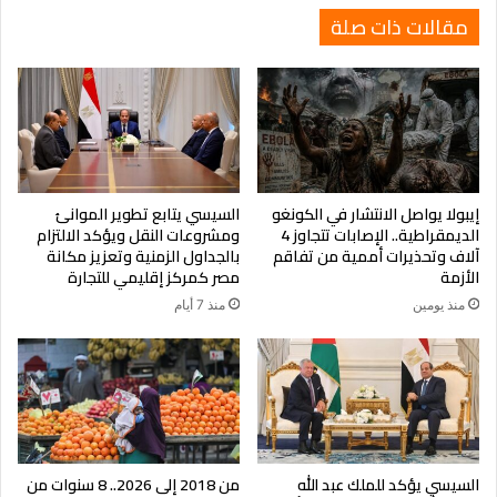
مسؤول أممي يحذر من استمرار
مقالات ذات صلة
تدفق الأسلحة الفتاكة
وشدد خياري، إلى أنه من السمات المقلقة بشكل خاص للصراع
الاستخدام المتزايد للطائرات المسيرة في شن غارات عشوائية من
قبل الطرفين، مما يتسبب في سقوط أعداد كبيرة من الضحايا
المدنيين، مشيرا إلى أن استمرار تدفق الأسلحة، التي أصبحت أكثر
إيبولا يواصل الانتشار في الكونغو
السيسي يتابع تطوير الموانئ
تطورا وفتكا، لا يزال محركا رئيسيا للصراع، مضيفا أن الدعوات لوقف
الديمقراطية.. الإصابات تتجاوز 4
ومشروعات النقل ويؤكد الالتزام
هذه التدفقات قوبلت بالتجاهل، ولم تتم محاسبة أحد.
آلاف وتحذيرات أممية من تفاقم
بالجداول الزمنية وتعزيز مكانة
الأزمة
مصر كمركز إقليمي للتجارة
منذ يومين
منذ 7 أيام
السيسي يؤكد للملك عبد الله
من 2018 إلى 2026.. 8 سنوات من