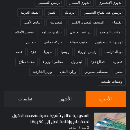
الدوري الإنجليزي
الدوري الممتاز
الرئيس السيسي
الرئيس عبد الفتاح السيسي
الزمالك
الصين
الضفة الغربية
القدماء
المتحف المصري الكبير
المصريين
النادي الأهلي
الولايات المتحدة
بدر عبد العاطي
بنيامين نتنياهو
تفسير الأحلام
تهجير الفلسطينيين
جنوب سيناء
حركة حماس
حماس
دونالد ترامب
رئيس الوزراء
روسيا
سوريا
غزة
قصه
قصيره
قطاع غزة
ليفربول
مجلس الوزراء
محمد صلاح
مصر
مصطفى مدبولي
وزارة النقل
وزير الخارجية
وصفات طبيعية
الأخيرة
الأشهر
تعليقات
السعودية تطلق تأشيرة عمرة متعددة الدخول
لمدة عام وإقامة تصل إلى 90 يومًا
منذ 16 ساعة