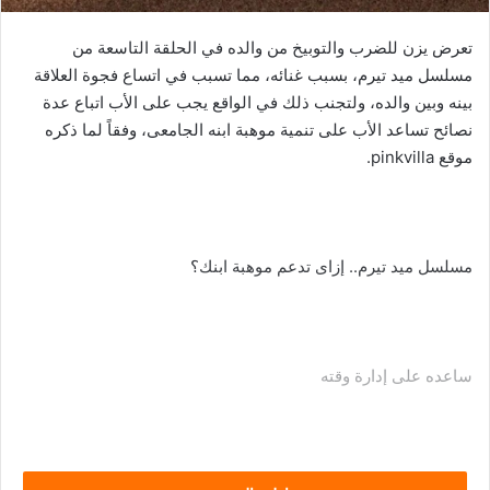
تعرض يزن للضرب والتوبيخ من والده في الحلقة التاسعة من
مسلسل ميد تيرم، بسبب غنائه، مما تسبب في اتساع فجوة العلاقة
بينه وبين والده، ولتجنب ذلك في الواقع يجب على الأب اتباع عدة
نصائح تساعد الأب على تنمية موهبة ابنه الجامعى، وفقاً لما ذكره
موقع pinkvilla.
مسلسل ميد تيرم.. إزاى تدعم موهبة ابنك؟
ساعده على إدارة وقته
تُعدّ إدارة الوقت شىء أساسى للنجاح في ممارسة أي موهبة، ولهذا