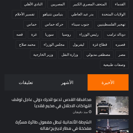
القدماء
المتحف المصري الكبير
المصريين
النادي الأهلي
الولايات المتحدة
بدر عبد العاطي
بنيامين نتنياهو
تفسير الأحلام
تهجير الفلسطينيين
جنوب سيناء
حركة حماس
حماس
دونالد ترامب
رئيس الوزراء
روسيا
سوريا
غزة
قصه
قصيره
قطاع غزة
ليفربول
مجلس الوزراء
محمد صلاح
مصر
مصطفى مدبولي
وزارة النقل
وزير الخارجية
وصفات طبيعية
الأخيرة
الأشهر
تعليقات
محافظة القدس تدعو لتحرك دولي عاجل لوقف
انتهاكات الاحتلال في مخيم قلنديا
منذ دقيقتان
الشرطة الألمانية تبطل مفعول طائرة مسيّرة
مفخخة في مطار لايبزيج/هاله