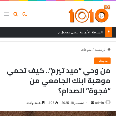
بحث عن
الوضع المظلم
الق
الشرطة الألمانية تبطل مفعول طائرة مسيّرة مفخخة في مطار لايبزيج/هاله
الرئيسية
/
منوعات
منوعات
من وحي “ميد تيرم”.. كيف تحمي
موهبة ابنك الجامعي من
“فجوة” الصدام؟
أرسل
admin
ديسمبر 18, 2025
405
دقيقة واحدة
بريدا
إلكترونيا