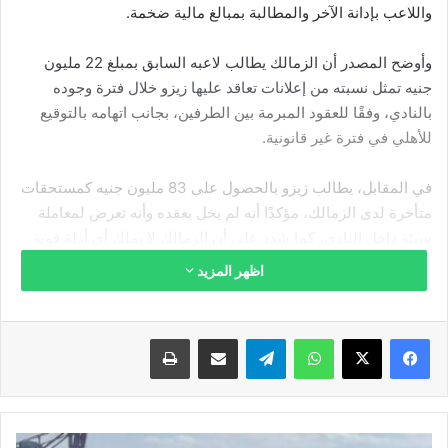
واللاعب بإدانة الآخر والمطالبة بمبالغ مالية ضخمة.
وأوضح المصدر أن الزمالك يطالب لاعبه السابق بمبلغ 22 مليون
جنيه تمثل نسبته من إعلانات تعاقد عليها زيزو خلال فترة وجوده
بالنادي، وفقًا للعقود المبرمة بين الطرفين، بجانب اتهامه بالتوقيع
للأهلي في فترة غير قانونية.
في المقابل، يطالب زيزو بالحصول على 83 مليون جنيه كمستحقات
متأخرة لدى الزمالك، مؤكدًا أنه لم يخل بعقده وأنه تعرض لمعاملة
سيئة داخل النادي، كما شدد على أن الزمالك لا يملك أي أدلة قوية
ضده سوى لقطات من مواقع التواصل الاجتماعي.
اظهر المزيد
وأضاف المصدر أن النزاع لن يتوقف عند هذا الحد، حيث سيلجأ
الطرفان بعد صدور القرار إلى لجنة الاستئناف أو التظلمات باتحاد
فيسبوك
‫X
واتساب
تيلقرام
مشاركة عبر البريد
طباعة
الكرة، ثم رفع القضية إلى المحكمة الرياضية الدولية “كاس” للفصل
فيها بشكل نهائي.
الصادرات