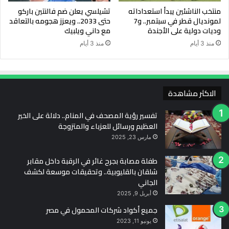
منتخب الناشئين يبدأ استعداداته
تشيلسي يعلن ضم فالنتين باركو
لمونديال قطر في سبتمبر.. و7
حتى 2033.. ويعزز هجومه بالتعاقد
وديات دولية على الأجندة
مع داني ويلبيك
منذ 3 أيام
منذ 3 أيام
الاكثر مشاهدة
تفسير رؤية المصحف في المنام.. دلالة على الخير
العظيم ورسائل للعزباء والمتزوجة
مارس 23, 2025
طفلة مصابة بجرح غائر في الرقبة داخل مقابر
شلقان بالقليوبية.. وتحقيقات موسعة لكشف
الجاني
أبريل 9, 2025
جميع أكواد شركات المحمول في مصر
يونيو 11, 2023