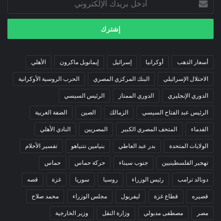
بريدك
الإلكتروني
أسعار الذهب
أوكرانيا
إسرائيل
إيمانويل ماكرون
الأهلي
الاحتلال الإسرائيلي
البنك المركزي المصري
الحرب الروسية الأوكرانية
الدوري الإنجليزي
الدوري الممتاز
الرئيس السيسي
الرئيس عبد الفتاح السيسي
الزمالك
الصين
الضفة الغربية
القدماء
المتحف المصري الكبير
المصريين
النادي الأهلي
الولايات المتحدة
بدر عبد العاطي
بنيامين نتنياهو
تفسير الأحلام
تهجير الفلسطينيين
جنوب سيناء
حركة حماس
حماس
دونالد ترامب
رئيس الوزراء
روسيا
سوريا
غزة
قصه
قصيره
قطاع غزة
ليفربول
مجلس الوزراء
محمد صلاح
مصر
مصطفى مدبولي
وزارة النقل
وزير الخارجية