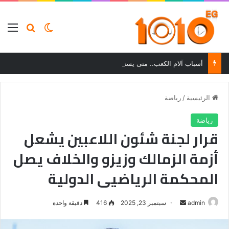
بحث عن
الوضع المظلم
الق
أسباب آلام الكعب.. متى يستدعي الألم زيارة الطبيب؟
الرئيسية
/
رياضة
رياضة
قرار لجنة شئون اللاعبين يشعل
أزمة الزمالك وزيزو والخلاف يصل
المحكمة الرياضيى الدولية
أرسل
admin
سبتمبر 23, 2025
416
دقيقة واحدة
بريدا
إلكترونيا