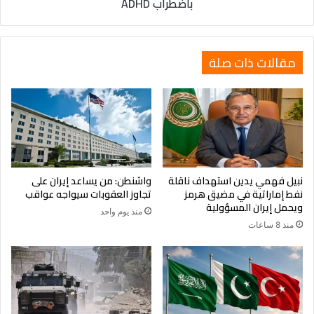
باضطراب ADHD
مقالات ذات صلة
نبيل فهمي يدين استهداف ناقلة
واشنطن: من يساعد إيران على
نفط إماراتية في مضيق هرمز
تجاوز العقوبات سيواجه عواقب
ويحمل إيران المسؤولية
منذ يوم واحد
منذ 8 ساعات