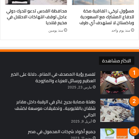
مسؤول تركي: اتفاقية مكة
محافظة القدس تدعو لتحرك دولي
للدفاع المشترك مع السعودية
عاجل لوقف انتهاكات الاحتلال في
وباكستان لا تستهدف أي طرف
مخيم قلنديا
منذ يوم واحد
منذ يومين
الاكثر مشاهدة
تفسير رؤية المصحف في المنام.. دلالة على الخير
العظيم ورسائل للعزباء والمتزوجة
مارس 23, 2025
طفلة مصابة بجرح غائر في الرقبة داخل مقابر
شلقان بالقليوبية.. وتحقيقات موسعة لكشف
الجاني
أبريل 9, 2025
جميع أكواد شركات المحمول في مصر
يونيو 11, 2023