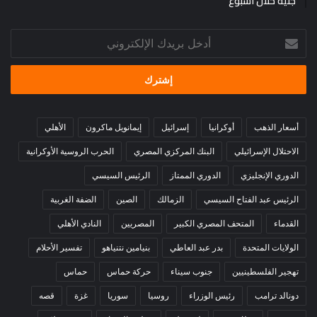
جنيه خلال أسبوع
أدخل
بريدك
الإلكتروني
أسعار الذهب
أوكرانيا
إسرائيل
إيمانويل ماكرون
الأهلي
الاحتلال الإسرائيلي
البنك المركزي المصري
الحرب الروسية الأوكرانية
الدوري الإنجليزي
الدوري الممتاز
الرئيس السيسي
الرئيس عبد الفتاح السيسي
الزمالك
الصين
الضفة الغربية
القدماء
المتحف المصري الكبير
المصريين
النادي الأهلي
الولايات المتحدة
بدر عبد العاطي
بنيامين نتنياهو
تفسير الأحلام
تهجير الفلسطينيين
جنوب سيناء
حركة حماس
حماس
دونالد ترامب
رئيس الوزراء
روسيا
سوريا
غزة
قصه