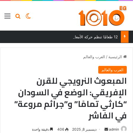
بحث عن
الوضع المظلم
الق
12 طعامًا تنظم حركة الأمعاء وتحسن الهضم وتساعد على التخلص من الإمساك
الرئيسية
/
العرب والعالم
العرب والعالم
المبعوث النرويجي للقرن
الإفريقي: الوضع في السودان
“كارثي تمامًا” و”جرائم مروعة”
في الفاشر
أرسل
admin
ديسمبر 8, 2025
406
دقيقة واحدة