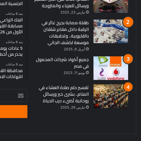
الجنسية الم
ورسائل للعزباء والمتزوجة
مارس 23, 2025
منذ 8 ساعات
البنك الزراع
طفلة مصابة بجرح غائر في
مسابقة القرو
الرقبة داخل مقابر شلقان
الأول من 2026
بالقليوبية.. وتحقيقات
موسعة لكشف الجاني
منذ 8 ساعات
5 عادات يو
أبريل 9, 2025
يحذر من أخط
جميع أكواد شركات المحمول
في مصر
منذ 9 ساعات
محافظة القد
يونيو 11, 2023
انتهاكات الا
تفسير حلم صلاة العشاء في
أدخل
المنام.. بشرى خير ورسائل
بريدك
روحانية تُضيء درب الحياة
الإلكتروني
مارس 26, 2025