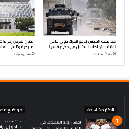
محافظة القدس تدعو لتحرك دولي عاجل
لوقف انتهاكات الاحتلال في مخيم قلنديا
أمريكية ردًا على العق
منذ 9 ساعات
منذ يوم واحد
الاكثر مشاهدة
مواضيع محد
تفسير رؤية المصحف في
منذ 7 ساعات
سامو زين ين
المنام.. دلالة على الخير العظيم