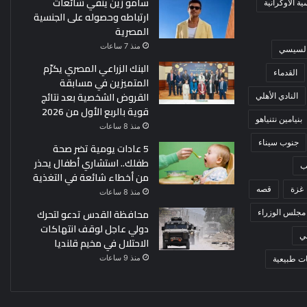
سامو زين ينفي شائعات
ة الأوكرانية
ارتباطه وحصوله على الجنسية
المصرية
منذ 7 ساعات
 السيسي
البنك الزراعي المصري يكرّم
القدماء
المتميزين في مسابقة
القروض الشخصية بعد نتائج
النادي الأهلي
قوية بالربع الأول من 2026
بنيامين نتنياهو
منذ 8 ساعات
جنوب سيناء
5 عادات يومية تضر صحة
طفلك.. استشاري أطفال يحذر
ب
من أخطاء شائعة في التغذية
غزة
قصه
منذ 8 ساعات
محافظة القدس تدعو لتحرك
مجلس الوزراء
دولي عاجل لوقف انتهاكات
ي
الاحتلال في مخيم قلنديا
منذ 9 ساعات
ت طبيعية