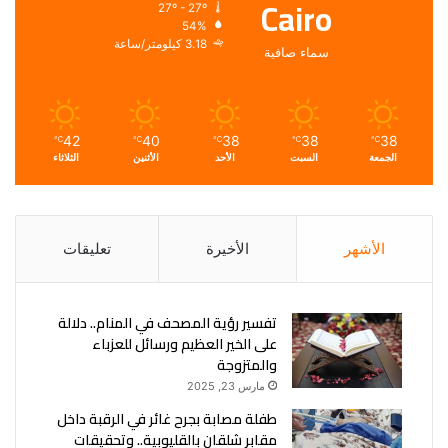
Cairo
27º - 27º
54%
3.18 كيلومتر/ساعة
سماء صافية
42
40
38
38
38
℃
℃
℃
℃
℃
الجمعة
السبت
الأحد
الأثنين
الثلاثاء
الأشهر
الأخيرة
تعليقات
تفسير رؤية المصحف في المنام.. دلالة
على الخير العظيم ورسائل للعزباء
والمتزوجة
مارس 23, 2025
طفلة مصابة بجرح غائر في الرقبة داخل
مقابر شلقان بالقليوبية.. وتحقيقات