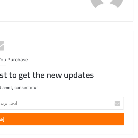
You Purchase
ist to get the new updates!
t amet, consectetur.
أدخل
بريدك
إيران:
الإلكتروني
لا
محادثات
مع
واشنطن