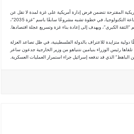
كية المقترحة تتضمن فرض إدارة أمريكية على غزة لمدة لا تقل عن
عشر سنوات، وتحويلها إلى منطقة سياحية مزدهرة ومركز لصناعة التكنولوجيا، في خطوة تشبه مشروعًا سابقًا باسم “غزة 2035″،
 “الثقة الكبرى”، ويهدف إلى إعادة بناء غزة وتسريع عجلة اقتصادها.
ولية متزايدة للاعتراف بالدولة الفلسطينية، في ظل تصاعد العزلة
لقاها رئيس الوزراء بنيامين نتنياهو من وزير الخارجية جدعون ساعر
 الباهظ” الذي قد تدفعه إسرائيل جراء استمرار العمليات العسكرية.