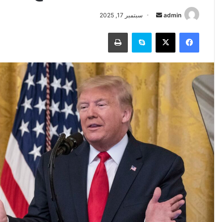
أرسل
admin
سبتمبر 17, 2025
بريدا
فيسبوك
‫X
سكايب
طباعة
إلكترونيا