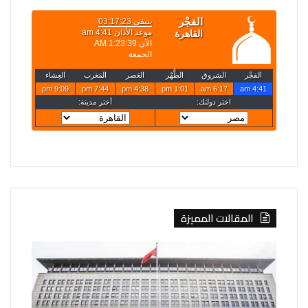
المقالات المميزة
الصين
روسيا
تفرض
تعلن
إجراءات
قصف
مضادة
4
على
سفن