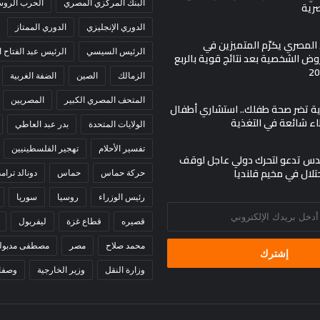
البنك المركزي المصري
الحرب الروسي
صرية
الدوري الإنجليزي
الدوري الممتاز
ي المصري يكرّم المتميزين في
الرئيس السيسي
الرئيس عبد الفتاح
ض الشخصية بعد نتائج قوية بالربع
الزمالك
الصين
الضفة الغربية
المتحف المصري الكبير
المصريين
مية تضر صحة طفلك.. استشاري أطفال
اء شائعة في التغذية
الولايات المتحدة
بدر عبد العاطي
تفسير الأحلام
تهجير الفلسطينيين
س تدعو لتحرك دولي عاجل لوقف
حتلال في مخيم قلنديا
حركة حماس
حماس
دونالد ترام
رئيس الوزراء
روسيا
سوريا
قصيره
قطاع غزة
ليفربول
محمد صلاح
مصر
مصطفى مدبول
وزارة النقل
وزير الخارجية
وصفا