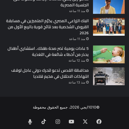
الجنسية المصرية
منذ 11 ساعة
البنك الزراعي المصري يكرّم المتميزين في مسابقة
القروض الشخصية بعد نتائج قوية بالربع الأول من
2026
منذ 11 ساعة
5 عادات يومية تضر صحة طفلك.. استشاري أطفال
يحذر من أخطاء شائعة في التغذية
منذ 12 ساعة
محافظة القدس تدعو لتحرك دولي عاجل لوقف
انتهاكات الاحتلال في مخيم قلنديا
منذ 13 ساعة
©1010ايجي 2026، جميع الحقوق محفوظة
فيسبوك
‫X
‫YouTube
انستقرام
‫TikTok
الراديو