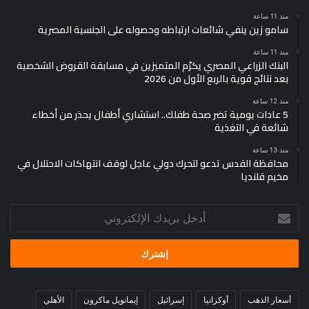
منذ 11 ساعة
سامو زين ينفي شائعات ارتباطه وحصوله على الجنسية المصرية
منذ 11 ساعة
البنك الزراعي المصري يكرّم المتميزين في مسابقة القروض الشخصية
بعد نتائج قوية بالربع الأول من 2026
منذ 12 ساعة
5 عادات يومية تضر صحة طفلك.. استشاري أطفال يحذر من أخطاء
شائعة في التغذية
منذ 13 ساعة
محافظة القدس تدعو لتحرك دولي عاجل لوقف انتهاكات الاحتلال في
مخيم قلنديا
أدخل
بريدك
الإلكتروني
أسعار الذهب
أوكرانيا
إسرائيل
إيمانويل ماكرون
الأهلي