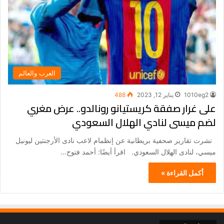
العرب والعالم
1010eg2
يناير 12, 2023
488
على غرار صفقة كريستيانو رونالدو.. عرض مغري
لضم ميسى لنادي الهلال السعودي
نشرت تقارير صحفية بريطانية عن إنظمام لاعب نادى الأرجنتين ليونيل
ميسي، لنادى الهلال السعودي. اقرأ أيضًا: أحمد فتوح…
أكمل القراءة »