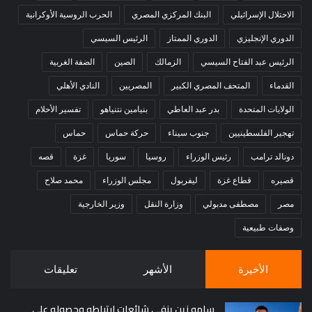
الاحتلال الإسرائيلي
البنك المركزي المصري
الحرب الروسية الأوكرانية
الدوري الإنجليزي
الدوري الممتاز
الرئيس السيسي
الرئيس عبد الفتاح السيسي
الزمالك
الصين
الضفة الغربية
القدماء
المتحف المصري الكبير
المصريين
النادي الأهلي
الولايات المتحدة
بدر عبد العاطي
بنيامين نتنياهو
تفسير الأحلام
تهجير الفلسطينيين
جنوب سيناء
حركة حماس
حماس
دونالد ترامب
رئيس الوزراء
روسيا
سوريا
غزة
قصه
قصيره
قطاع غزة
ليفربول
مجلس الوزراء
محمد صلاح
مصر
مصطفى مدبولي
وزارة النقل
وزير الخارجية
وصفات طبيعية
الأخيرة
الأشهر
تعليقات
سامو زين ينفي شائعات ارتباطه وحصوله على