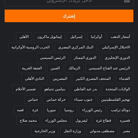
بريدك
الإلكتروني
أسعار الذهب
أوكرانيا
إسرائيل
إيمانويل ماكرون
الأهلي
الاحتلال الإسرائيلي
البنك المركزي المصري
الحرب الروسية الأوكرانية
الدوري الإنجليزي
الدوري الممتاز
الرئيس السيسي
الرئيس عبد الفتاح السيسي
الزمالك
الصين
الضفة الغربية
القدماء
المتحف المصري الكبير
المصريين
النادي الأهلي
الولايات المتحدة
بدر عبد العاطي
بنيامين نتنياهو
تفسير الأحلام
تهجير الفلسطينيين
جنوب سيناء
حركة حماس
حماس
دونالد ترامب
رئيس الوزراء
روسيا
سوريا
غزة
قصه
قصيره
قطاع غزة
ليفربول
مجلس الوزراء
محمد صلاح
مصر
مصطفى مدبولي
وزارة النقل
وزير الخارجية