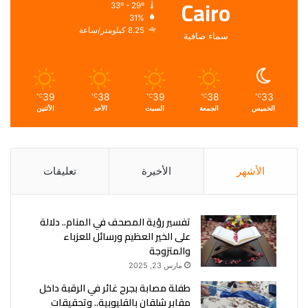
Cairo
33º - 29º
31%
8.25 كيلومتر/ساعة
سماء صافية
39
38
39
38
33
℃
℃
℃
℃
℃
الخميس
الجمعة
السبت
الأحد
الأثنين
الأشهر
الأخيرة
تعليقات
تفسير رؤية المصحف في المنام.. دلالة
على الخير العظيم ورسائل للعزباء
والمتزوجة
مارس 23, 2025
طفلة مصابة بجرح غائر في الرقبة داخل
مقابر شلقان بالقليوبية.. وتحقيقات