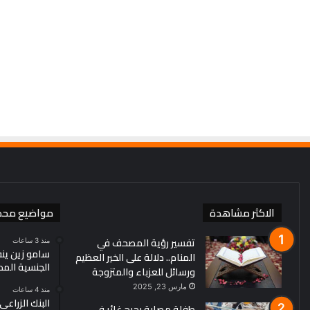
حاليًا..
وبزشكيان:
منذ 3 أيام
سندافع
إيران: لا محادثات مع واشنطن ح
بقوة
وبزشكيان: سندافع بقوة عن 
عن
أمننا
ومصالحنا
الاكثر مشاهدة
مواضيع محد
تفسير رؤية المصحف في
منذ 3 ساعات
سامو زين ين
المنام.. دلالة على الخير العظيم
الجنسية الم
ورسائل للعزباء والمتزوجة
مارس 23, 2025
منذ 4 ساعات
البنك الزراع
طفلة مصابة بجرح غائر في