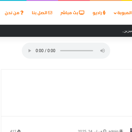
لمبوبة
راديو
بث مباشر
اتصل بنا
من نحن
زين في مسابقة القروض الشخصية بعد نتائج قوية بالربع الأول من 2026
admin
فبراير 24, 2025
412