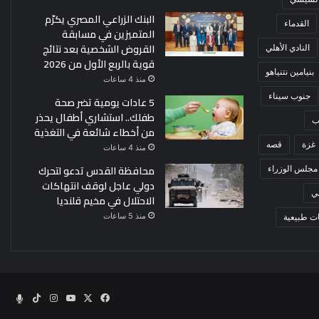
البنك الزراعي المصري يكرّم
القدماء
المتميزين في مسابقة
القروض الشخصية بعد نتائج
النادي الأهلي
قوية بالربع الأول من 2026
بنيامين نتنياهو
منذ 4 ساعات
جنوب سيناء
5 عادات يومية تضر صحة
طفلك.. استشاري أطفال يحذر
ب
من أخطاء شائعة في التغذية
غزة
قصه
منذ 4 ساعات
محافظة القدس تدعو لتحرك
مجلس الوزراء
دولي عاجل لوقف انتهاكات
ي
الاحتلال في مخيم قلنديا
منذ 5 ساعات
ت طبيعية
‫X
فيسبوك
‫YouTube
انستقرام
‫TikTok
الراد