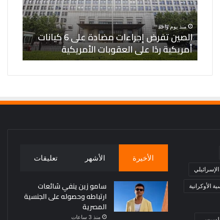
6
أوكرانية
كيانات
في
منذ يوم واحد
منذ ي
أمريكية
ميكولايف
الصين تفرض إجراءات مضادة على 6 كيانات
ردًا
والبحر
أمريكية ردًا على العقوبات الأمريكية
ميكول
على
الأسود
العقوبات
الأمريكية
الأخيرة
الأشهر
تعليقات
 الإسرائيلي
سامو زين ينفي شائعات
ة الأوكرانية
ارتباطه وحصوله على الجنسية
المصرية
منذ 3 ساعات
 السيسي