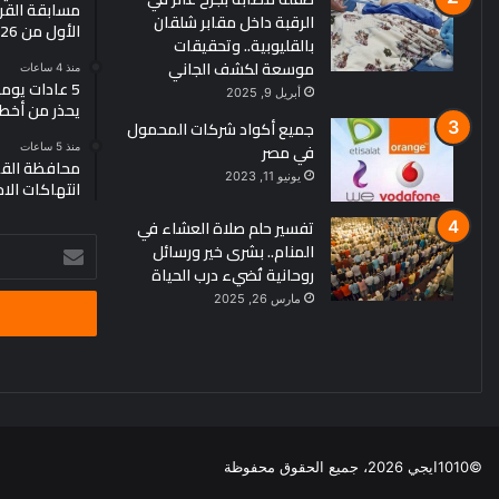
مسابقة القرو
الرقبة داخل مقابر شلقان
الأول من 2026
بالقليوبية.. وتحقيقات
موسعة لكشف الجاني
منذ 4 ساعات
5 عادات يو
أبريل 9, 2025
يحذر من أخط
جميع أكواد شركات المحمول
في مصر
منذ 5 ساعات
محافظة القد
يونيو 11, 2023
انتهاكات الا
تفسير حلم صلاة العشاء في
أدخل
المنام.. بشرى خير ورسائل
بريدك
روحانية تُضيء درب الحياة
الإلكتروني
مارس 26, 2025
©1010ايجي 2026، جميع الحقوق محفوظة