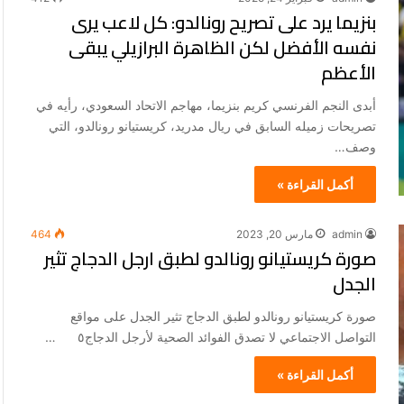
بنزيما يرد على تصريح رونالدو: كل لاعب يرى
نفسه الأفضل لكن الظاهرة البرازيلي يبقى
الأعظم
أبدى النجم الفرنسي كريم بنزيما، مهاجم الاتحاد السعودي، رأيه في
تصريحات زميله السابق في ريال مدريد، كريستيانو رونالدو، التي
وصف…
أكمل القراءة »
admin
مارس 20, 2023
464
صورة كريستيانو رونالدو لطبق ارجل الدجاج تثير
الجدل
صورة كريستيانو رونالدو لطبق الدجاج تثير الجدل على مواقع
التواصل الاجتماعي لا تصدق الفوائد الصحية لأرجل الدجاج٥ …
أكمل القراءة »