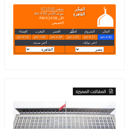
المقالات المميزة
الصين
روسيا
تفرض
تعلن
إجراءات
قصف
مضادة
4
على
سفن