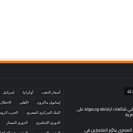
عاجل
لوقف
منذ 5 ساعات
انتهاكات
اليًا..
محافظة القدس تدعو لتحرك دولي عاجل
الاحتلال
أمننا ومصالحنا
لوقف انتهاكات الاحتلال في مخيم قلنديا
في
مخيم
قلنديا
ثة
أسعار الذهب
أوكرانيا
إسرائيل
إيمانويل ماكرون
الأهلي
الاحتلال
في شائعات ارتباطه وحصوله على
البنك المركزي المصري
الحرب الروسي
صرية
الدوري الإنجليزي
الدوري الممتاز
ي المصري يكرّم المتميزين في
الرئيس السيسي
الرئيس عبد الفتاح