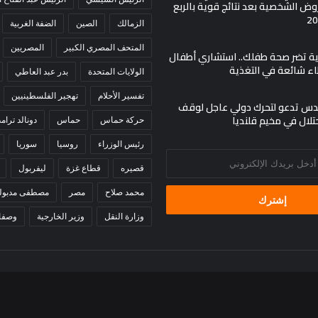
ض الشخصية بعد نتائج قوية بالربع
الزمالك
الصين
الضفة الغربية
المتحف المصري الكبير
المصريين
مية تضر صحة طفلك.. استشاري أطفال
اء شائعة في التغذية
الولايات المتحدة
بدر عبد العاطي
تفسير الأحلام
تهجير الفلسطينيين
س تدعو لتحرك دولي عاجل لوقف
حتلال في مخيم قلنديا
حركة حماس
حماس
دونالد ترام
رئيس الوزراء
روسيا
سوريا
قصيره
قطاع غزة
ليفربول
محمد صلاح
مصر
مصطفى مدبول
وزارة النقل
وزير الخارجية
وصفا