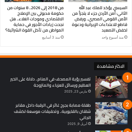
السيسي يؤكد للملك عبد الله
من 2018 إلى 2026.. 8 سنوات من
الثاني: أمن الأردن جزء لا يتجزأ من
حكومة مدبولي بين الإصلاح
الأمن القومي المصري.. ورفض
الاقتصادي وموجات الغلاء.. هل
قاطع للاعتداءات الإيرانية ودعوة
نجحت زيادات الأجور في حماية
لخفض التصعيد
المواطن من تآكل القوة الشرائية؟
منذ أسبوع واحد
منذ 3 أسابيع
الاكثر مشاهدة
تفسير رؤية المصحف في المنام.. دلالة على الخير
العظيم ورسائل للعزباء والمتزوجة
مارس 23, 2025
طفلة مصابة بجرح غائر في الرقبة داخل مقابر
شلقان بالقليوبية.. وتحقيقات موسعة لكشف
الجاني
أبريل 9, 2025