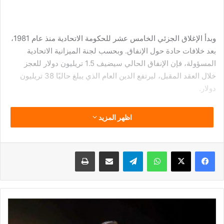
وبدأ الإغلاق الجزئي الخامس عشر للحكومة الاتحادية منذ عام 1981،
بعد خلافات حادة حول الإنفاق. وبحسب لجنة الميزانية الاتحادية
المسؤولة، فإن الإنفاق الحالي سيضيف 1.5 تريليون دولار للعجز
خلال العقد المقبل، ليرتفع الدين العام الذي يبلغ حاليًا 38 تريليون
دولار.
اظهر المزيد
وقالت مايا ماكجيناس، رئيسة اللجنة: «لدينا مشاكل مالية حقيقية،
لكننا عالقون في حرب رسائل بين الحزبين بدلًا من تقديم حلول
فيسبوك
‫X
واتساب
تيلقرام
مشاركة عبر البريد
طباعة
حقيقية».
انتخابات
في مجلس الشيوخ، فشل الحزبان في التوافق بين مشروع قانون
الأهلي..
5000