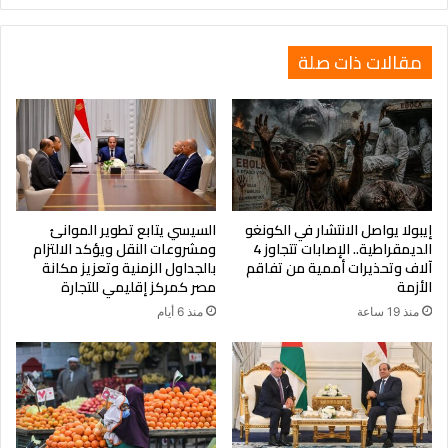
قد يضيف 4.1 تريليون دولار إلى العجز خلال 10 سنوات، في مقابل
إيرادات محتملة من الرسوم الجمركية تقترب من 4 تريليونات دولار.
مقالات ذات صلة
الأزمة الراهنة تكشف بوضوح أن الخلافات السياسية حول أولويات
الإنفاق، تتجاهل واحدة من أخطر القضايا التي تواجه الاقتصاد
الأمريكي: الدين العام المتصاعد.
إيبولا يواصل الانتشار في الكونغو
السيسي يتابع تطوير الموانئ
الديمقراطية.. الإصابات تتجاوز 4
ومشروعات النقل ويؤكد الالتزام
آلاف وتحذيرات أممية من تفاقم
بالجداول الزمنية وتعزيز مكانة
الأزمة
مصر كمركز إقليمي للتجارة
منذ 19 ساعة
منذ 6 أيام