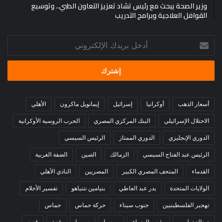
وزير الصحة يبحث مع رئيس تشاد تعزيز التعاون الطبي.. وتوسيع
القوافل العلاجية وبرامج التدريب
أدخل
بريدك
الإلكتروني
أسعار الذهب
أوكرانيا
إسرائيل
إيمانويل ماكرون
الأهلي
الاحتلال الإسرائيلي
البنك المركزي المصري
الحرب الروسية الأوكرانية
الدوري الإنجليزي
الدوري الممتاز
الرئيس السيسي
الرئيس عبد الفتاح السيسي
الزمالك
الصين
الضفة الغربية
القدماء
المتحف المصري الكبير
المصريين
النادي الأهلي
الولايات المتحدة
بدر عبد العاطي
بنيامين نتنياهو
تفسير الأحلام
تهجير الفلسطينيين
جنوب سيناء
حركة حماس
حماس
دونالد ترامب
رئيس الوزراء
روسيا
سوريا
غزة
قصه