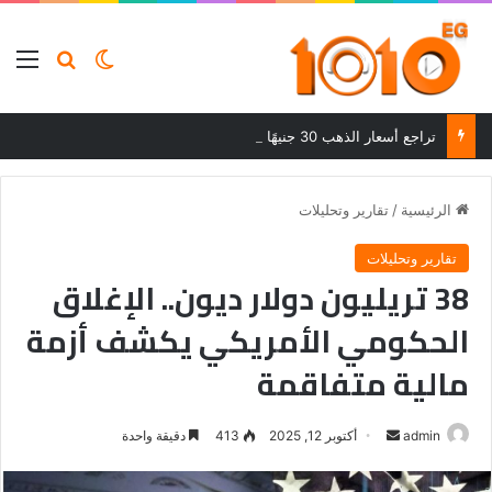
بحث عن
الوضع المظلم
الق
تراجع أسعار الذهب 30 جنيهًا بعد ارتفاعات قوية في ختام تعاملات الجمعة
الرئيسية
/
تقارير وتحليلات
تقارير وتحليلات
38 تريليون دولار ديون.. الإغلاق
الحكومي الأمريكي يكشف أزمة
مالية متفاقمة
أرسل
admin
أكتوبر 12, 2025
413
دقيقة واحدة
بريدا
إلكترونيا