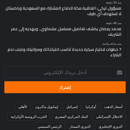
منذ 30 دقيقة
مسؤول تركي: اتفاقية مكة للدفاع المشترك مع السعودية وباكستان
لا تستهدف أي طرف
منذ 46 دقيقة
محمد رمضان يكشف تفاصيل مسلسل عشماوي.. ويهديه إلى عمر
الشريف
منذ ساعة واحدة
7 خطوات لاختيار سيارة جديدة تناسب احتياجاتك وميزانيتك وتجنب ندم
الشراء
أدخل
بريدك
الإلكتروني
أسعار الذهب
أوكرانيا
إسرائيل
إيمانويل ماكرون
الأهلي
الاحتلال الإسرائيلي
البنك المركزي المصري
الحرب الروسية الأوكرانية
الدوري الإنجليزي
الدوري الممتاز
الرئيس السيسي