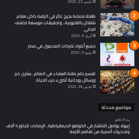
مارس 23, 2025
ويُختتم اليوم حفل ختام البطولة بعد منافسات الفرق المختلط، وسط
طفلة مصابة بجرح غائر في الرقبة داخل مقابر
إشادة دولية واسعة بالتنظيم المصري المتميز والاحترافية العالية
شلقان بالقليوبية.. وتحقيقات موسعة لكشف
التي ميزت الحدث.
الجاني
أبريل 9, 2025
جميع أكواد شركات المحمول في مصر
يونيو 11, 2023
تفسير حلم صلاة العشاء في المنام.. بشرى خير
ورسائل روحانية تُضيء درب الحياة
مارس 26, 2025
مواضيع محدثة
منذ 6 دقائق
إيبولا يواصل الانتشار في الكونغو الديمقراطية.. الإصابات تتجاوز 4 آلاف
وتحذيرات أممية من تفاقم الأزمة