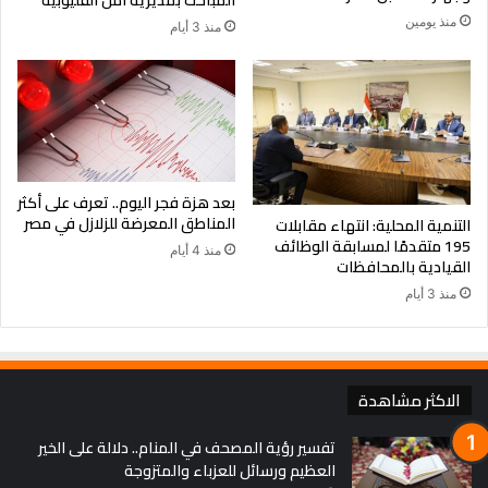
منذ يومين
منذ 3 أيام
كما اختتمت منافسات الفردي بالأمس بحصول أبطال مصر على
خمس ميداليات متنوعة:
بعد هزة فجر اليوم.. تعرف على أكثر
المناطق المعرضة للزلازل في مصر
التنمية المحلية: انتهاء مقابلات
195 متقدمًا لمسابقة الوظائف
* ذهبيتان: محمد المنياوي (وزن 59 كجم)، ريحاب رضوان (وزن 61
منذ 4 أيام
القيادية بالمحافظات
كجم)
منذ 3 أيام
* فضية: هادي عبد الهادي (وزن 97 كجم)
* برونزيتان: فاطمة محروس (وزن 67 كجم)، محمد صبحي (وزن 88
الاكثر مشاهدة
كجم)
تفسير رؤية المصحف في المنام.. دلالة على الخير
العظيم ورسائل للعزباء والمتزوجة