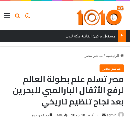
بحث عن
الوضع المظلم
الق
مسؤول تركي: اتفاقية مكة للدفاع المشترك مع السعودية وباكستان لا تستهدف أي طرف
الرئيسية
/
مباشر مصر
مباشر مصر
مصر تسلم علم بطولة العالم
لرفع الأثقال البارالمبي للبحرين
بعد نجاح تنظيم تاريخي
أرسل
admin
أكتوبر 18, 2025
408
دقيقة واحدة
بريدا
إلكترونيا