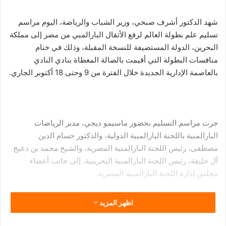
شهد الدكتور أشرف صبحي، وزير الشباب والرياضة، اليوم مراسم
تسليم علم بطولة العالم لرفع الأثقال البارالمبي من مصر إلى مملكة
البحرين، الدولة المستضيفة للنسخة المقبلة، وذلك في ختام
منافسات البطولة التي أقيمت بالصالة المغطاة بنادي النادي
بالعاصمة الإدارية الجديدة خلال الفترة من 9 وحتى 18 أكتوبر الجاري.
جرت مراسم التسليم بحضور ماسيمو ديجي، مدير الرياضات
البارالمبية باللجنة البارالمبية الدولية، والدكتور حسام الدين
مصطفى، رئيس اللجنة البارالمبية المصرية، والشيخ محمد بن دعيج
آل خليفة، رئيس اللجنة البارالمبية البحرينية، إلى جانب أعضاء
مجلس إدارة اللجنة البارالمبية المصرية.
اظهر المزيد
وخلال كلمته، أعرب وزير الشباب والرياضة عن فخره واعتزازه