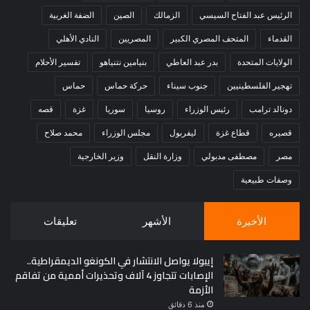
الرئيس عبد الفتاح السيسي
الزمالك
الصين
الضفة الغربية
القدماء
المتحف المصري الكبير
المصريين
النادي الأهلي
الولايات المتحدة
بدر عبد العاطي
بنيامين نتنياهو
تفسير الأحلام
تهجير الفلسطينيين
جنوب سيناء
حركة حماس
حماس
دونالد ترامب
رئيس الوزراء
روسيا
سوريا
غزة
قصه
قصيره
قطاع غزة
ليفربول
مجلس الوزراء
محمد صلاح
مصر
مصطفى مدبولي
وزارة النقل
وزير الخارجية
وصفات طبيعية
الأخيرة
الأشهر
تعليقات
إيبولا يواصل الانتشار في الكونغو الديمقراطية..
الإصابات تتجاوز 4 آلاف وتحذيرات أممية من تفاقم
الأزمة
منذ 6 دقائق