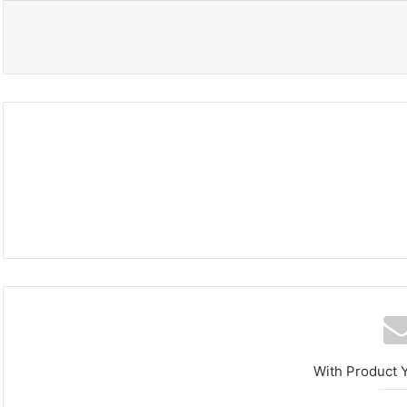
محافظة
القدس
تدعو
With Product 
لتحرك
دولي