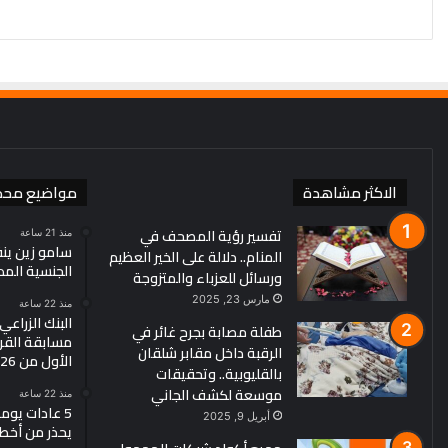
الاكثر مشاهدة
مواضيع محد
تفسير رؤية المصحف في
منذ 21 ساعة
سامو زين ين
المنام.. دلالة على الخير العظيم
الجنسية الم
ورسائل للعزباء والمتزوجة
مارس 23, 2025
منذ 22 ساعة
البنك الزراع
طفلة مصابة بجرح غائر في
مسابقة القرو
الرقبة داخل مقابر شلقان
الأول من 2026
بالقليوبية.. وتحقيقات
موسعة لكشف الجاني
منذ 22 ساعة
5 عادات يو
أبريل 9, 2025
يحذر من أخط