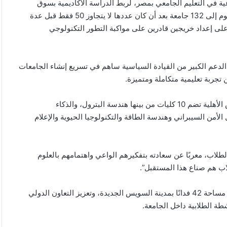
وعية في التعليم الجامعي بمصر، لربط الدراسة الأكاديمية بسوق
العمل وتشجيع الابتكار والبحث العلمي. وأوضح أن الدولة وصلت اليوم إلى 132 جامعة بعد أن كان عددها لا يتجاوز 50 فقط قبل عدة
لى إعداد خريجين قادرين على مواكبة التطور التكنولوجي
 الدعم الكبير من القيادة السياسية ساهم في تسريع إنشاء الجامعات
 تجربة تعليمية متكاملة ومتميزة.
وأشار رئيس الجامعة الدكتور أشرف حنيجل إلى أن جامعة السويس الأهلية تضم 10 كليات من بينها هندسة البترول، والذكاء
لأمن السيبراني وهندسة الطاقة والتكنولوجيا الحيوية والإعلام
طلاب، معربًا عن سعادته بتفكيرهم الواعي واهتمامهم بالعلوم
لاب هم صناع هذا المستقبل”.
واختتم مدبولي زيارته بالتأكيد على دعم خطة الجامعة للتوسع على مساحة 42 فدانًا بمدينة السويس الجديدة، وتعزيز التعاون الدولي
طة الطلابية داخل الجامعة.