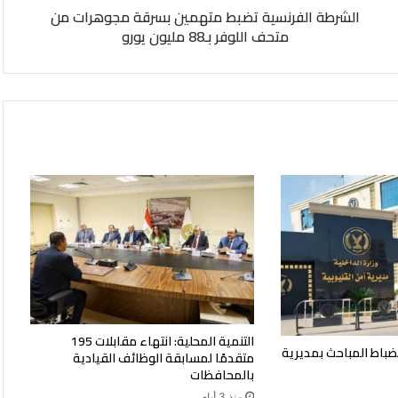
الشرطة الفرنسية تضبط متهمين بسرقة مجوهرات من
بـ88
متحف اللوفر بـ88 مليون يورو
مليون
يورو
التنمية المحلية: انتهاء مقابلات 195
ضباط المباحث بمديرية
متقدمًا لمسابقة الوظائف القيادية
بالمحافظات
منذ 3 أيام