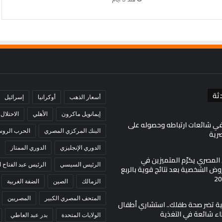
ثة
أسعار الذهب
أوكرانيا
إسرائيل
إيمانويل ماكرون
الأهلي
الاحتلال
في شائعات ارتباطه وحصوله على
البنك المركزي المصري
الحرب الروسي
صرية
الدوري الإنجليزي
الدوري الممتاز
ي المصري يكرّم المتميزين في
الرئيس السيسي
الرئيس عبد الفتاح
ض الشخصية بعد نتائج قوية بالربع
الزمالك
الصين
الضفة الغربية
المتحف المصري الكبير
المصريين
مية تضر صحة طفلك.. استشاري أطفال
اء شائعة في التغذية
الولايات المتحدة
بدر عبد العاطي