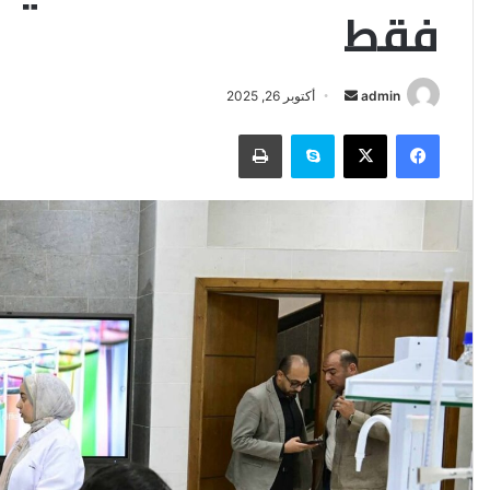
فقط
أرسل
admin
أكتوبر 26, 2025
بريدا
فيسبوك
‫X
سكايب
طباعة
إلكترونيا