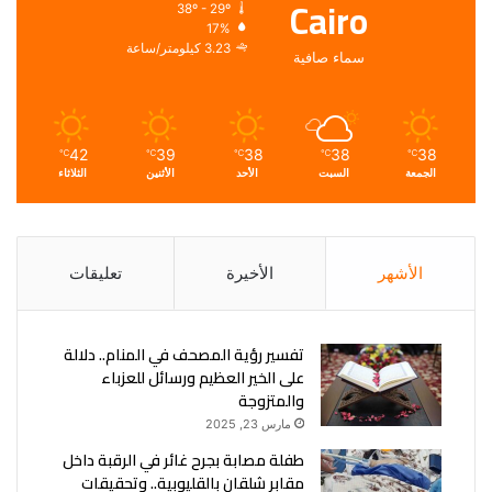
Cairo
38º - 29º
17%
3.23 كيلومتر/ساعة
سماء صافية
42
39
38
38
38
℃
℃
℃
℃
℃
الجمعة
السبت
الأحد
الأثنين
الثلاثاء
الأشهر
الأخيرة
تعليقات
تفسير رؤية المصحف في المنام.. دلالة
على الخير العظيم ورسائل للعزباء
والمتزوجة
مارس 23, 2025
طفلة مصابة بجرح غائر في الرقبة داخل
مقابر شلقان بالقليوبية.. وتحقيقات