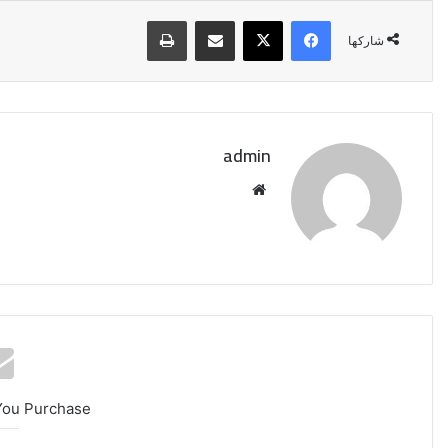
فيسبوك
‫X
مشاركة عبر البريد
طباعة
شاركها
admin
موقع
الويب
إيران:
لا
محادثات
You Purchase
مع
واشنطن