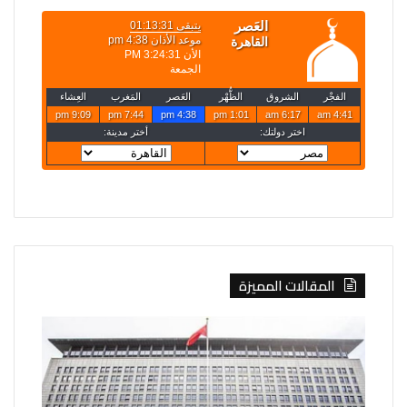
المقالات المميزة
الصين
روسيا
تفرض
تعلن
إجراءات
قصف
مضادة
4
على
سفن