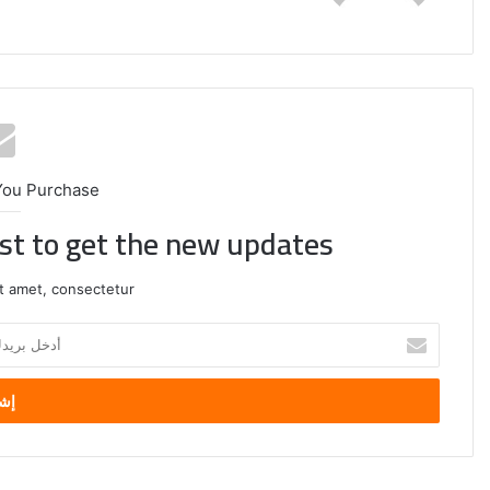
You Purchase
ist to get the new updates!
t amet, consectetur.
أدخل
بريدك
إيران:
الإلكتروني
لا
محادثات
مع
واشنطن
حاليًا..