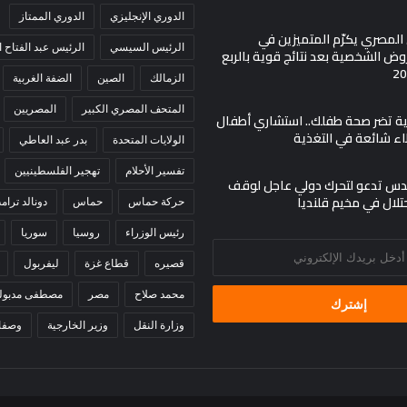
الدوري الإنجليزي
الدوري الممتاز
ي المصري يكرّم المتميزين في
الرئيس السيسي
الرئيس عبد الفتاح
ض الشخصية بعد نتائج قوية بالربع
الزمالك
الصين
الضفة الغربية
المتحف المصري الكبير
المصريين
مية تضر صحة طفلك.. استشاري أطفال
اء شائعة في التغذية
الولايات المتحدة
بدر عبد العاطي
تفسير الأحلام
تهجير الفلسطينيين
س تدعو لتحرك دولي عاجل لوقف
حتلال في مخيم قلنديا
حركة حماس
حماس
دونالد ترام
رئيس الوزراء
روسيا
سوريا
قصيره
قطاع غزة
ليفربول
محمد صلاح
مصر
مصطفى مدبول
وزارة النقل
وزير الخارجية
وصفا