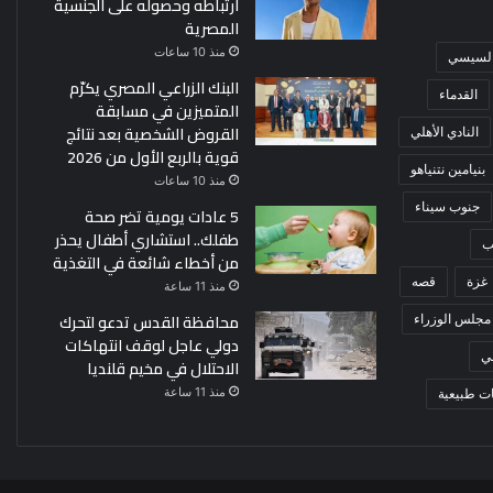
ارتباطه وحصوله على الجنسية
المصرية
منذ 10 ساعات
 السيسي
البنك الزراعي المصري يكرّم
القدماء
المتميزين في مسابقة
القروض الشخصية بعد نتائج
النادي الأهلي
قوية بالربع الأول من 2026
بنيامين نتنياهو
منذ 10 ساعات
جنوب سيناء
5 عادات يومية تضر صحة
طفلك.. استشاري أطفال يحذر
ب
من أخطاء شائعة في التغذية
غزة
قصه
منذ 11 ساعة
محافظة القدس تدعو لتحرك
مجلس الوزراء
دولي عاجل لوقف انتهاكات
ي
الاحتلال في مخيم قلنديا
منذ 11 ساعة
ت طبيعية