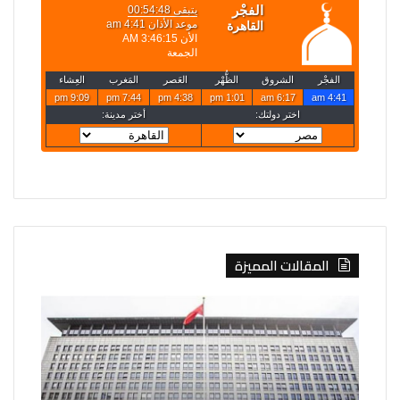
المقالات المميزة
الصين
روسيا
تفرض
تعلن
إجراءات
قصف
مضادة
4
على
سفن
6
أوكرانية