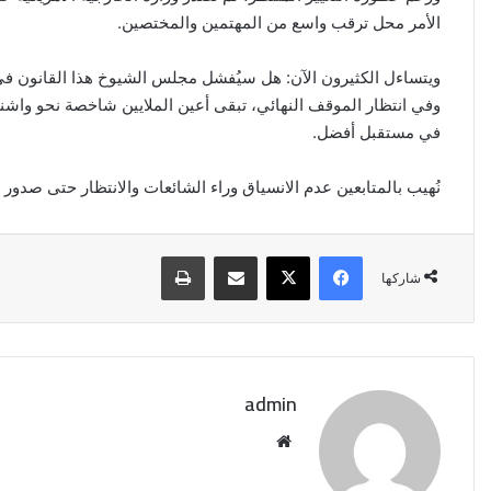
الأمر محل ترقب واسع من المهتمين والمختصين.
ويتساءل الكثيرون الآن: هل سيُفشل مجلس الشيوخ هذا القانون في ا
وفي انتظار الموقف النهائي، تبقى أعين الملايين شاخصة نحو واشنطن
في مستقبل أفضل.
نُهيب بالمتابعين عدم الانسياق وراء الشائعات والانتظار حتى صدور 
فيسبوك
‫X
مشاركة عبر البريد
طباعة
شاركها
admin
موقع
الويب