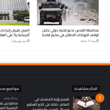
محافظة القدس تدعو لتحرك دولي عاجل
لوقف انتهاكات الاحتلال في مخيم قلنديا
أمريكية ردًا على العق
منذ 11 ساعة
منذ يوم واحد
الاكثر مشاهدة
مواضيع محد
تفسير رؤية المصحف في
منذ 10 ساعات
سامو زين ين
المنام.. دلالة على الخير العظيم
الجنسية الم
ورسائل للعزباء والمتزوجة