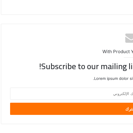
With Product 
Subscribe to our mailing l
Lorem ipsum dolor si
محافظة
القدس
تدعو
لتحرك
دولي
عاجل