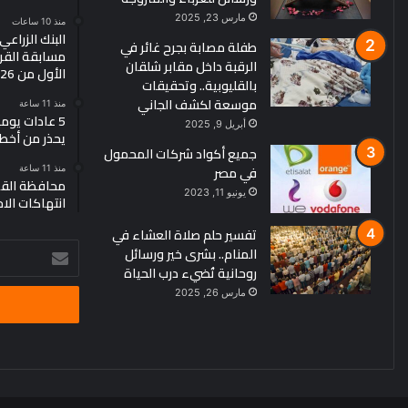
مارس 23, 2025
منذ 10 ساعات
البنك الزراع
طفلة مصابة بجرح غائر في
مسابقة القرو
الرقبة داخل مقابر شلقان
الأول من 2026
بالقليوبية.. وتحقيقات
موسعة لكشف الجاني
منذ 11 ساعة
5 عادات يو
أبريل 9, 2025
يحذر من أخط
جميع أكواد شركات المحمول
في مصر
منذ 11 ساعة
محافظة القد
يونيو 11, 2023
انتهاكات الا
تفسير حلم صلاة العشاء في
أدخل
المنام.. بشرى خير ورسائل
بريدك
روحانية تُضيء درب الحياة
الإلكتروني
مارس 26, 2025