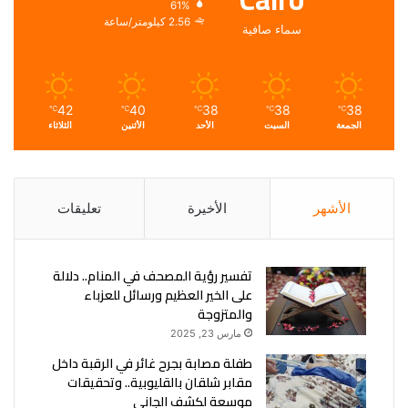
61%
2.56 كيلومتر/ساعة
سماء صافية
42
40
38
38
38
℃
℃
℃
℃
℃
الجمعة
السبت
الأحد
الأثنين
الثلاثاء
الأشهر
الأخيرة
تعليقات
تفسير رؤية المصحف في المنام.. دلالة
على الخير العظيم ورسائل للعزباء
والمتزوجة
مارس 23, 2025
طفلة مصابة بجرح غائر في الرقبة داخل
مقابر شلقان بالقليوبية.. وتحقيقات
موسعة لكشف الجاني