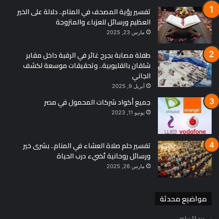
تفسير رؤية المصحف في المنام.. دلالة على الخير
العظيم ورسائل للعزباء والمتزوجة
مارس 23, 2025
أزمات وتوقفات مؤثرة
طفلة مصابة بجرح غائر في الرقبة داخل مقابر
شلقان بالقليوبية.. وتحقيقات موسعة لكشف
على الرغم من النجاحات الكبيرة، واجه عمر عصر تحديات كبيرة
الجاني
خلال مسيرته. ففي أولمبياد 2016، تأهل مجددًا وبلغ الدور الثاني قبل
أبريل 9, 2025
أن يخسر بصعوبة 3–4 أمام كو لي، ولكنه دافع عن ألقابه القارية في
جميع أكواد شركات المحمول في مصر
الفردي والزوجي المختلط مع زميلته.
يونيو 11, 2023
وفي موسم 2017–2018، انتقل إلى نادي فيردر بريمن الألماني، وبعد
حصوله على المركز الثاني في كأس إفريقيا أصبح أول لاعب إفريقي
تفسير حلم صلاة العشاء في المنام.. بشرى خير
ورسائل روحانية تُضيء درب الحياة
يتأهل إلى كأس العالم عبر التصنيف العالمي.
مارس 26, 2025
مواضيع محدثة
ومع ذلك، توقفت مسيرة عمر عصر في عام 2018 بعد توقيعه مع
نادي بوروسيا دوسلدورف الألماني، إذ أوقفه الاتحاد المصري عامًا
منذ 11 ساعة