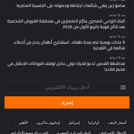
سامو زين ينفي شائعات ارتباطه وحصوله على الجنسية المصرية
كاملًا بسبب حادثة إدارية.
منذ 12 ساعة
البنك الزراعي المصري يكرّم المتميزين في مسابقة القروض الشخصية
وخلال هذه الفترة ظهرت تكهنات حول حصوله على الجنسية
بعد نتائج قوية بالربع الأول من 2026
السويدية، وفي نهاية العام كشف عن إصابته بالاكتئاب وخضوعه
للعلاج، ما تسبب في غيابه عن المنافسات قبل أن يعود مجددًا في
منذ 12 ساعة
5 عادات يومية تضر صحة طفلك.. استشاري أطفال يحذر من أخطاء
بطولة بلجيكا المفتوحة.
شائعة في التغذية
منذ 13 ساعة
محافظة القدس تدعو لتحرك دولي عاجل لوقف انتهاكات الاحتلال في
مخيم قلنديا
في عام 2022، عاد إلى ألمانيا للعب مع نادي تي تي سي شوالبي
بيرجنويشتات، لكن الاتحاد الألماني ألغى رخصة مشاركته عام 2023
أدخل
بسبب مخالفته اللوائح بعد اللعب بالتزامن مع نادي الأهلي، ما أدى
بريدك
إلى إنهاء عقده مع النادي الألماني، وهو ما شكل صدمة لجمهوره
الإلكتروني
ومحبيه، إذ كان من المقرر أن يواصل عطائه على المستوى الأوروبي.
أسعار الذهب
أوكرانيا
إسرائيل
إيمانويل ماكرون
الأهلي
الاحتلال الإسرائيلي
البنك المركزي المصري
الحرب الروسية الأوكرانية
أزمات داخل المنتخب المصري