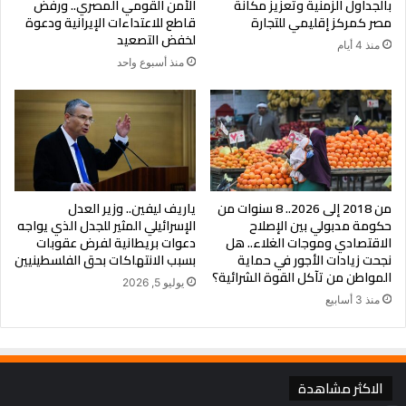
بالجداول الزمنية وتعزيز مكانة
الأمن القومي المصري.. ورفض
كوادري أرونا.
مصر كمركز إقليمي للتجارة
قاطع للاعتداءات الإيرانية ودعوة
لخفض التصعيد
منذ 4 أيام
وفي يونيو 2013، وصل إلى دور الـ32 في بطولة العالم، ليصبح
منذ أسبوع واحد
اللاعب الإفريقي الأعلى تصنيفًا لأول مرة، وفي الشهر ذاته أحرز
الميدالية الذهبية في الفردي بدورة الألعاب المتوسطية.
في عام 2014، انتقل عمر عصر إلى نادي روان الفرنسي، وحقق
من 2018 إلى 2026.. 8 سنوات من
ياريف ليفين.. وزير العدل
المركز الثالث في أول مشاركة له بكأس إفريقيا، كما فاز بأول
حكومة مدبولي بين الإصلاح
الإسرائيلي المثير للجدل الذي يواجه
الاقتصادي وموجات الغلاء.. هل
دعوات بريطانية لفرض عقوبات
ميدالية ذهبية فردية في بطولة جولة العالم في نيجيريا.
نجحت زيادات الأجور في حماية
بسبب الانتهاكات بحق الفلسطينيين
المواطن من تآكل القوة الشرائية؟
يوليو 5, 2026
منذ 3 أسابيع
وواصل عام 2015 نجاحاته بتحقيق ست ميداليات متنوعة في الزوجي
والفرق، وتوّج ببطولة إفريقيا وكأس إفريقيا ودورة الألعاب الإفريقية
في الفردي، مما أهّله للمشاركة في كأس العالم لأول مرة، حيث
الاكثر مشاهدة
تخطى مرحلة المجموعات قبل أن يخرج أمام البطل الصيني ما لونغ.