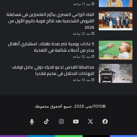
الانضباط واللوائح الدولية من جهة أخرى.
منذ 11 ساعة
البنك الزراعي المصري يكرّم المتميزين في مسابقة
القروض الشخصية بعد نتائج قوية بالربع الأول من
2026
تبقى القصة المستمرة لعمر عصر تذكيرًا بأن مسيرة أي نجم رياضي
منذ 12 ساعة
لا تقتصر على الإنجازات فحسب، بل تتخللها لحظات ضعف وأزمات
5 عادات يومية تضر صحة طفلك.. استشاري أطفال
تختبر قوة الشخصية وصمودها في مواجهة التحديات.
يحذر من أخطاء شائعة في التغذية
منذ 12 ساعة
محافظة القدس تدعو لتحرك دولي عاجل لوقف
انتهاكات الاحتلال في مخيم قلنديا
منذ 13 ساعة
©1010ايجي 2026، جميع الحقوق محفوظة
فيسبوك
‫X
‫YouTube
انستقرام
‫TikTok
الراديو