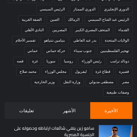
الدوري الإنجليزي
الدوري الممتاز
الرئيس السيسي
خلال الأيام الأخيرة، شهدت بطولة إفريقيا لتنس الطاولة في تونس
الرئيس عبد الفتاح السيسي
الزمالك
الصين
الضفة الغربية
مشادة حادة بين عمر عصر وزميله محمود أشرف، وذلك قبل مباراة
المنتخب أمام نيجيريا. ووفق شهود من داخل البعثة، بدأت الأزمة
القدماء
المتحف المصري الكبير
المصريين
النادي الأهلي
عندما تجاهل محمود أشرف مصافحة عمر عصر أثناء الاصطفاف قبل
الولايات المتحدة
بدر عبد العاطي
بنيامين نتنياهو
تفسير الأحلام
المباراة، ما أثار غضب الأخير، ووجه له كلمات حادة أمام الجميع،
تهجير الفلسطينيين
جنوب سيناء
حركة حماس
حماس
مطالبًا بإخراجه من الملعب لاستكمال اللقاء، وهو ما أثار جدلًا واسعًا
على مواقع التواصل الاجتماعي وأصبح حديث الإعلام الرياضي
دونالد ترامب
رئيس الوزراء
روسيا
سوريا
غزة
قصه
المصري.
قصيره
قطاع غزة
ليفربول
مجلس الوزراء
محمد صلاح
مصر
مصطفى مدبولي
وزارة النقل
وزير الخارجية
وصفات طبيعية
خاتمة
الأخيرة
الأشهر
تعليقات
مسيرة عمر عصر تمثل نموذجًا فريدًا لمزيج من التفوق الرياضي
والتحديات الشخصية والإدارية، فقد جمع بين الإنجازات الأفريقية
سامو زين ينفي شائعات ارتباطه وحصوله على
والعالمية من جهة، والصعوبات والتحديات التي واجهها على صعيد
الجنسية المصرية