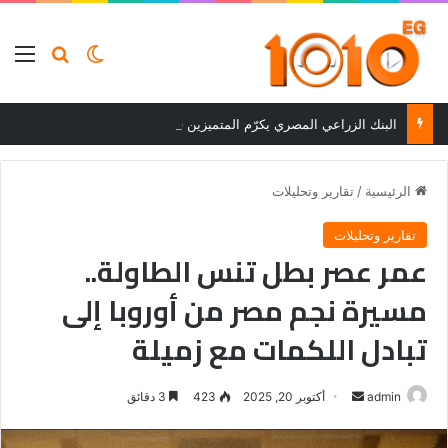
بحث عن
الوضع المظلم
الق
البنك الزراعي المصري يكرّم المتميزين في مسابقة القروض الشخصية بعد نتائج قوية بالربع الأول من 2026
الرئيسية
/
تقارير وتحليلات
تقارير وتحليلات
عمر عصر بطل تنس الطاولة..
مسيرة نجم مصر من أوروبا إلى
تبادل اللكمات مع زميلة
أرسل
admin
أكتوبر 20, 2025
423
3 دقائق
بريدا
إلكترونيا