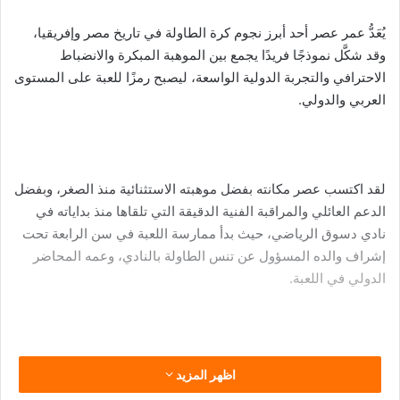
يُعَدُّ عمر عصر أحد أبرز نجوم كرة الطاولة في تاريخ مصر وإفريقيا،
وقد شكَّل نموذجًا فريدًا يجمع بين الموهبة المبكرة والانضباط
الاحترافي والتجربة الدولية الواسعة، ليصبح رمزًا للعبة على المستوى
العربي والدولي.
لقد اكتسب عصر مكانته بفضل موهبته الاستثنائية منذ الصغر، وبفضل
الدعم العائلي والمراقبة الفنية الدقيقة التي تلقاها منذ بداياته في
نادي دسوق الرياضي، حيث بدأ ممارسة اللعبة في سن الرابعة تحت
إشراف والده المسؤول عن تنس الطاولة بالنادي، وعمه المحاضر
الدولي في اللعبة.
في سن الثانية عشرة، انضم عمر عصر إلى النادي الأهلي وشارك
اظهر المزيد
في أول بطولة للأندية العربية باليمن، ليصبح أصغر اللاعبين