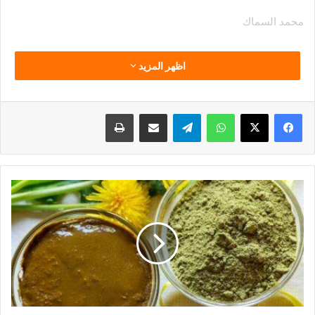
محمد السماك
اظهر المزيد
فيسبوك
‫X
واتساب
تيلقرام
مشاركة عبر البريد
طباعة
الحناء
وفوائدها
المذهلة
لن
تصدق
استخداماتها