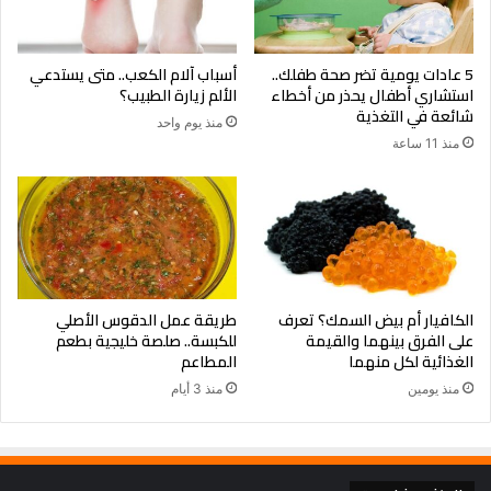
5 عادات يومية تضر صحة طفلك..
أسباب آلام الكعب.. متى يستدعي
استشاري أطفال يحذر من أخطاء
الألم زيارة الطبيب؟
شائعة في التغذية
منذ يوم واحد
منذ 11 ساعة
الكافيار أم بيض السمك؟ تعرف
طريقة عمل الدقوس الأصلي
على الفرق بينهما والقيمة
للكبسة.. صلصة خليجية بطعم
الغذائية لكل منهما
المطاعم
منذ يومين
منذ 3 أيام