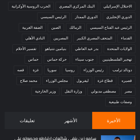
الاحتلال الإسرائيلي
البنك المركزي المصري
الحرب الروسية الأوكرانية
الدوري الإنجليزي
الدوري الممتاز
الرئيس السيسي
الرئيس عبد الفتاح السيسي
الزمالك
الصين
الضفة الغربية
القدماء
المتحف المصري الكبير
المصريين
النادي الأهلي
الولايات المتحدة
بدر عبد العاطي
بنيامين نتنياهو
تفسير الأحلام
تهجير الفلسطينيين
جنوب سيناء
حركة حماس
حماس
دونالد ترامب
رئيس الوزراء
روسيا
سوريا
غزة
قصه
قصيره
قطاع غزة
ليفربول
مجلس الوزراء
محمد صلاح
مصر
مصطفى مدبولي
وزارة النقل
وزير الخارجية
وصفات طبيعية
الأخيرة
الأشهر
تعليقات
سامو زين ينفي شائعات ارتباطه وحصوله على