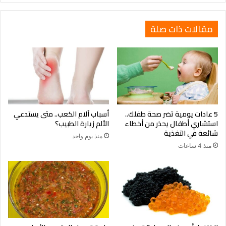
مقالات ذات صلة
5 عادات يومية تضر صحة طفلك..
أسباب آلام الكعب.. متى يستدعي
استشاري أطفال يحذر من أخطاء
الألم زيارة الطبيب؟
اهتمام واسع واختبارات سريرية قيد التنفيذ
شائعة في التغذية
منذ يوم واحد
جذب هذا الاكتشاف اهتمام شركة الأدوية SPARC، التي حصلت على
منذ 4 ساعات
ترخيص لتقنية الأدوية الأولية القائمة على الإيتاكونات. وقد بدأت
الشركة بالفعل المرحلة الأولى من التجارب السريرية لاختبار فاعلية
وسلامة المركب الجديد على البشر، مع احتمال توفير العلاج قريبًا في
شكل أقراص قابلة للبلع، ما يجعله أكثر راحة وسهولة مقارنة
بالعلاجات الموضعية الحالية.