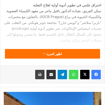
اختراق علمي في تطوير أدوية أولية لعلاج الثعلبة
تمكن الفريق، بقيادة الدكتور بافيل ماجر من معهد الكيمياء العضوية
والكيمياء الحيوية في براغ (IOCB Prague)، بالتعاون مع مختبرات
“باربرا سلاشر” و”لويس جارزا” بجامعة جونز هوبكنز، من التغلب على
تحديات امتصاص الإيتاكونات عبر تطوير أدوية أولية (prodrugs)
تتحول إلى الشكل الفعّال داخل الجسم فقط، ما يضمن وصولها إلى
بصيلات الشعر بتركيز مناسب.
اظهر المزيد
فيسبوك
‫X
واتساب
تيلقرام
مشاركة عبر البريد
طباعة
دير
سانت
كاترين