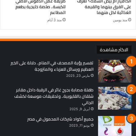
الكافيار أم بيض السمك؟ تعرف
طريقة عمل الدقوس الأصلي
أمل جديد لملايين المرضى حول العالم
على الفرق بينهما والقيمة
للكبسة.. صلصة خليجية بطعم
يُعد هذا الإنجاز العلمي خطوة فارقة في علاج داء الثعلبة، الذي يؤثر
الغذائية لكل منهما
المطاعم
على حوالي 2% من سكان العالم، معظمهم من النساء. فإذا أثبتت
منذ يومين
منذ 3 أيام
التجارب السريرية نجاحها، فقد يصبح هذا العلاج الجديد بديلاً فعالًا
للكورتيكوستيرويدات، التي تُستخدم حاليًا رغم آثارها الجانبية العديدة.
بهذا الاكتشاف، يقترب الطب من تقديم علاج فعّال يحسن حياة
الاكثر مشاهدة
الملايين الذين يعانون من فقدان الشعر الناتج عن اضطرابات مناعية
تفسير رؤية المصحف في المنام.. دلالة على الخير
ذاتية.
العظيم ورسائل للعزباء والمتزوجة
مارس 23, 2025
الثعلبة
تساقط الشعر
داء الثعلبة
طفلة مصابة بجرح غائر في الرقبة داخل مقابر
نمو الشعر
شلقان بالقليوبية.. وتحقيقات موسعة لكشف
الجاني
أبريل 9, 2025
جميع أكواد شركات المحمول في مصر
يونيو 11, 2023