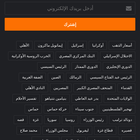
أدخل
بريدك
الإلكتروني
أسعار الذهب
أوكرانيا
إسرائيل
إيمانويل ماكرون
الأهلي
الاحتلال الإسرائيلي
البنك المركزي المصري
الحرب الروسية الأوكرانية
الدوري الإنجليزي
الدوري الممتاز
الرئيس السيسي
الرئيس عبد الفتاح السيسي
الزمالك
الصين
الضفة الغربية
القدماء
المتحف المصري الكبير
المصريين
النادي الأهلي
الولايات المتحدة
بدر عبد العاطي
بنيامين نتنياهو
تفسير الأحلام
تهجير الفلسطينيين
جنوب سيناء
حركة حماس
حماس
دونالد ترامب
رئيس الوزراء
روسيا
سوريا
غزة
قصه
قصيره
قطاع غزة
ليفربول
مجلس الوزراء
محمد صلاح