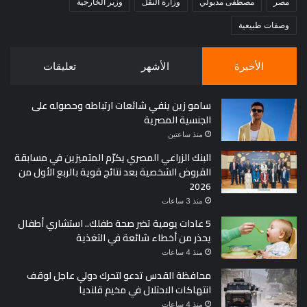
مصر
مصطفى مدبولي
وزارة النقل
وزير الخارجية
وصفات طبيعية
الأخيرة
الأشهر
تعليقات
سامو زين ينفي شائعات ارتباطه وحصوله على
الجنسية المصرية
منذ ساعتين
البنك الزراعي المصري يكرّم المتميزين في مسابقة
القروض الشخصية بعد نتائج قوية بالربع الأول من
2026
منذ 3 ساعات
5 عادات يومية تضر صحة طفلك.. استشاري أطفال
يحذر من أخطاء شائعة في التغذية
منذ 4 ساعات
محافظة القدس تدعو لتحرك دولي عاجل لوقف
انتهاكات الاحتلال في مخيم قلنديا
منذ 4 ساعات