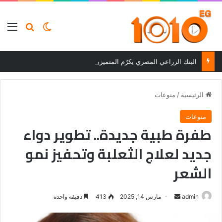
بحث عن
الوضع المظلم
الق
البنك الزراعي المصري يكرّم المتميزين في مسابقة القروض الشخصية بعد نتائج قوية بالربع الأول من 2026
الرئيسية
/
منوعات
منوعات
طفرة طبية جديدة.. تطوير دواء
جديد لعلاج الثعلبة وتحفيز نمو
الشعر
أرسل
admin
مارس 14, 2025
413
دقيقة واحدة
بريدا
إلكترونيا