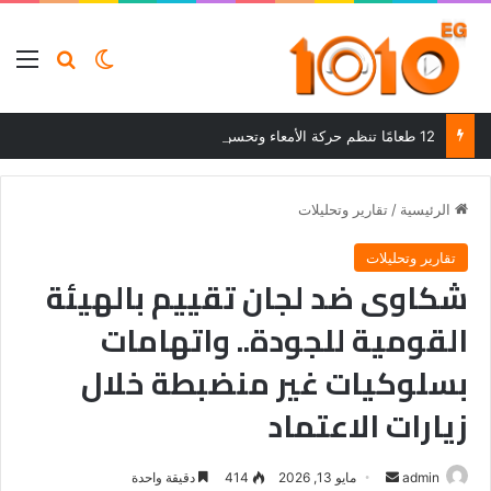
بحث عن
الوضع المظلم
الق
12 طعامًا تنظم حركة الأمعاء وتحسن الهضم وتساعد على التخلص من الإمساك
الرئيسية
/
تقارير وتحليلات
تقارير وتحليلات
شكاوى ضد لجان تقييم بالهيئة
القومية للجودة.. واتهامات
بسلوكيات غير منضبطة خلال
زيارات الاعتماد
أرسل
admin
مايو 13, 2026
414
دقيقة واحدة