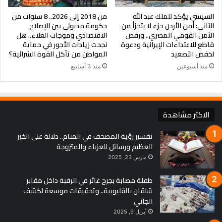
السيسي يؤكد للملك عبد الله
من 2018 إلى 2026.. 8 سنوات من
الثاني: أمن الأردن جزء لا يتجزأ من
حكومة مدبولي بين الإصلاح
الأمن القومي المصري.. ورفض
الاقتصادي وموجات الغلاء.. هل
قاطع للاعتداءات الإيرانية ودعوة
نجحت زيادات الأجور في حماية
لخفض التصعيد
المواطن من تآكل القوة الشرائية؟
منذ أسبوعين
منذ 3 أسابيع
الاكثر مشاهدة
تفسير رؤية المصحف في المنام.. دلالة على الخير
العظيم ورسائل للعزباء والمتزوجة
مارس 23, 2025
طفلة مصابة بجرح غائر في الرقبة داخل مقابر
شلقان بالقليوبية.. وتحقيقات موسعة لكشف
الجاني
أبريل 9, 2025