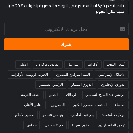
ثاندر تتصدر شركات السمسرة في البورصة المصرية بتداولات 29.8 مليار
جنيه خلال أسبوع
أدخل
بريدك
الإلكتروني
أسعار الذهب
أوكرانيا
إسرائيل
إيمانويل ماكرون
الأهلي
الاحتلال الإسرائيلي
البنك المركزي المصري
الحرب الروسية الأوكرانية
الدوري الإنجليزي
الدوري الممتاز
الرئيس السيسي
الرئيس عبد الفتاح السيسي
الزمالك
الصين
الضفة الغربية
القدماء
المتحف المصري الكبير
المصريين
النادي الأهلي
الولايات المتحدة
بدر عبد العاطي
بنيامين نتنياهو
تفسير الأحلام
تهجير الفلسطينيين
جنوب سيناء
حركة حماس
حماس