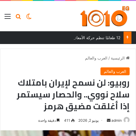
بحث عن
الوضع المظلم
الق
12 طعامًا تنظم حركة الأمعاء وتحسن الهضم وتساعد على التخلص من الإمساك
الرئيسية
/
العرب والعالم
العرب والعالم
روبيو: لن نسمح لإيران بامتلاك
سلاح نووي.. والحصار سيستمر
إذا أغلقت مضيق هرمز
أرسل
admin
يونيو 2, 2026
411
دقيقة واحدة
بريدا
إلكترونيا