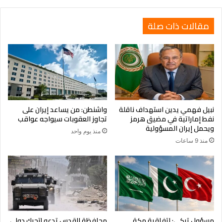
المصرية
مقالات ذات صلة
نبيل فهمي يدين استهداف ناقلة
واشنطن: من يساعد إيران على
نفط إماراتية في مضيق هرمز
تجاوز العقوبات سيواجه عواقب
ويحمل إيران المسؤولية
منذ يوم واحد
منذ 9 ساعات
مسؤول تركي: اتفاقية مكة
محافظة القدس تدعو لتحرك دولي