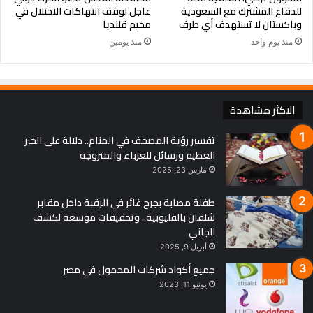
للدفاع المشترك مع السعودية
عاجل لوقف انتهاكات الاحتلال في
وباكستان لا تستهدف أي طرف
مخيم قلنديا
منذ يوم واحد
منذ يومين
الاكثر مشاهدة
تفسير رؤية المصحف في المنام.. دلالة على الخير
العظيم ورسائل للعزباء والمتزوجة
مارس 23, 2025
طفلة مصابة بجرح غائر في الرقبة داخل مقابر
شلقان بالقليوبية.. وتحقيقات موسعة لكشف
الجاني
أبريل 9, 2025
جميع أكواد شركات المحمول في مصر
يونيو 11, 2023