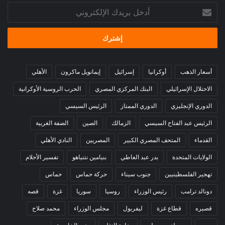
أدخل
بريدك
الإلكتروني
أسعار الذهب
أوكرانيا
إسرائيل
إيمانويل ماكرون
الأهلي
الاحتلال الإسرائيلي
البنك المركزي المصري
الحرب الروسية الأوكرانية
الدوري الإنجليزي
الدوري الممتاز
الرئيس السيسي
الرئيس عبد الفتاح السيسي
الزمالك
الصين
الضفة الغربية
القدماء
المتحف المصري الكبير
المصريين
النادي الأهلي
الولايات المتحدة
بدر عبد العاطي
بنيامين نتنياهو
تفسير الأحلام
تهجير الفلسطينيين
جنوب سيناء
حركة حماس
حماس
دونالد ترامب
رئيس الوزراء
روسيا
سوريا
غزة
قصه
قصيره
قطاع غزة
ليفربول
مجلس الوزراء
محمد صلاح