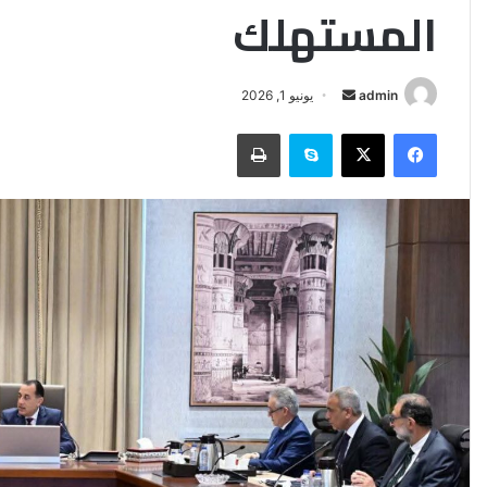
المستهلك
أرسل
admin
يونيو 1, 2026
بريدا
فيسبوك
‫X
سكايب
طباعة
إلكترونيا