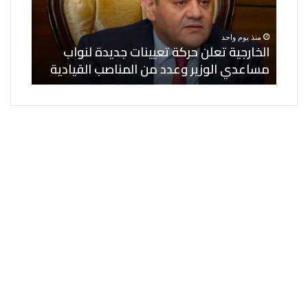
لنواب
حاليًا..
مساعدي
وبزشكيان
منذ يوم واحد
منذ ي
الوزير
سندافع
الخارجية تعلن حركة تعيينات جديدة لنواب
إيران
وعدد
بقوة
مساعدي الوزير وعدد من المناصب القيادية
وبزشك
من
عن
المناصب
أمننا
القيادية
ومصالحنا