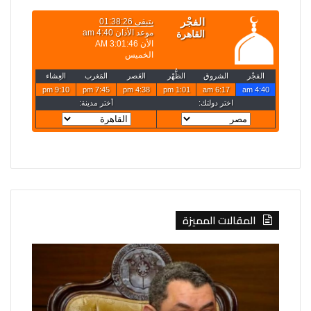
المقالات المميزة
الخارجية
إيران:
تعلن
لا
حركة
محادثات
تعيينات
مع
جديدة
واشنطن