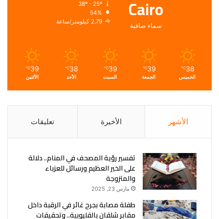
Cairo
38º - 25º
54%
2.79 كيلومتر/ساعة
سماء صافية
39
38
39
39
38
℃
℃
℃
℃
℃
الخميس
الجمعة
السبت
الأحد
الأثنين
الأشهر
الأخيرة
تعليقات
تفسير رؤية المصحف في المنام.. دلالة
على الخير العظيم ورسائل للعزباء
والمتزوجة
مارس 23, 2025
طفلة مصابة بجرح غائر في الرقبة داخل
مقابر شلقان بالقليوبية.. وتحقيقات