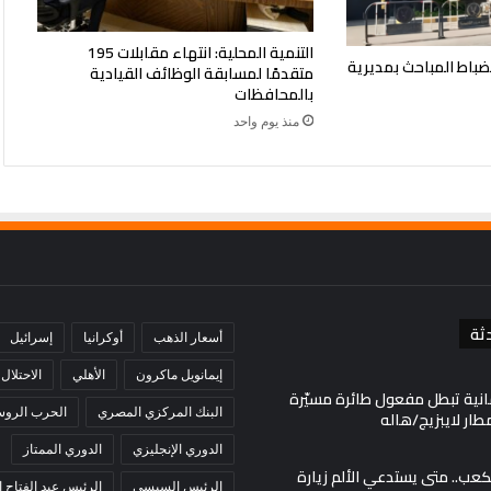
التنمية المحلية: انتهاء مقابلات 195
ضباط المباحث بمديرية
متقدمًا لمسابقة الوظائف القيادية
بالمحافظات
منذ يوم واحد
ثة
أسعار الذهب
أوكرانيا
إسرائيل
إيمانويل ماكرون
الأهلي
الاحتلال
انية تبطل مفعول طائرة مسيّرة
البنك المركزي المصري
الحرب الروسي
ار لايبزيج/هاله
الدوري الإنجليزي
الدوري الممتاز
لكعب.. متى يستدعي الألم زيارة
الرئيس السيسي
الرئيس عبد الفتاح