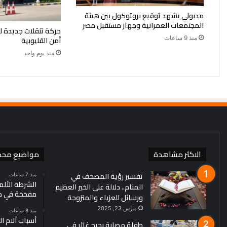
مدبولي يشهد توقيع بروتوكول بين هيئة
المجتمعات العمرانية وجهاز مستقبل مصر
حركة تنقلات جديدة ل
منذ 9 ساعات
أمن القليوبية
منذ يوم واحد
الاكثر مشاهدة
مواضيع محد
تفسير رؤية المصحف في
منذ 7 ساعات
الشرطة الألم
المنام.. دلالة على الخير العظيم
مفخخة في مط
ورسائل للعزباء والمتزوجة
مارس 23, 2025
منذ 8 ساعات
أسباب آلام ا
طفلة مصابة بجرح غائر في