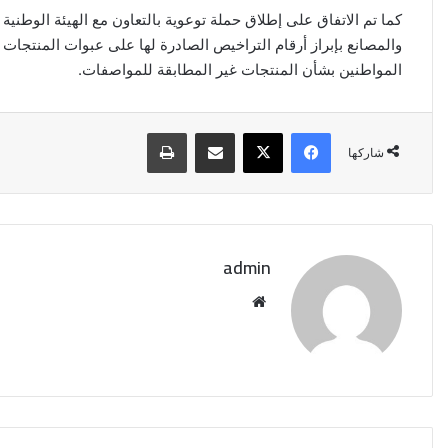
كما تم الاتفاق على إطلاق حملة توعوية بالتعاون مع الهيئة الوطنية 
والمصانع بإبراز أرقام التراخيص الصادرة لها على عبوات المنت
المواطنين بشأن المنتجات غير المطابقة للمواصفات.
فيسبوك
‫X
مشاركة عبر البريد
طباعة
شاركها
admin
موقع
الويب
الصين
تفرض
إجراءات
مضادة
على