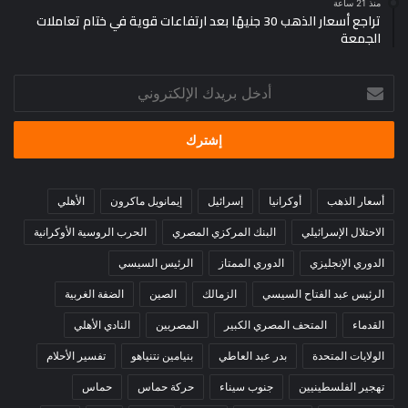
منذ 21 ساعة
تراجع أسعار الذهب 30 جنيهًا بعد ارتفاعات قوية في ختام تعاملات
الجمعة
أدخل
بريدك
الإلكتروني
أسعار الذهب
أوكرانيا
إسرائيل
إيمانويل ماكرون
الأهلي
الاحتلال الإسرائيلي
البنك المركزي المصري
الحرب الروسية الأوكرانية
الدوري الإنجليزي
الدوري الممتاز
الرئيس السيسي
الرئيس عبد الفتاح السيسي
الزمالك
الصين
الضفة الغربية
القدماء
المتحف المصري الكبير
المصريين
النادي الأهلي
الولايات المتحدة
بدر عبد العاطي
بنيامين نتنياهو
تفسير الأحلام
تهجير الفلسطينيين
جنوب سيناء
حركة حماس
حماس