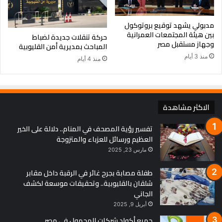
مدبولي يشهد توقيع بروتوكول
بين هيئة المجتمعات العمرانية
حركة تنقلات جديدة لضباط
وجهاز مستقبل مصر
المباحث بمديرية أمن القليوبية
منذ 3 أيام
منذ 4 أيام
الاكثر مشاهدة
تفسير رؤية المصحف في المنام.. دلالة على الخير
العظيم ورسائل للعزباء والمتزوجة
مارس 23, 2025
طفلة مصابة بجرح غائر في الرقبة داخل مقابر
شلقان بالقليوبية.. وتحقيقات موسعة لكشف
الجاني
أبريل 9, 2025
جميع أكواد شركات المحمول في مصر