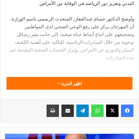
البدني وتعزيز دور الرياضة في الوقاية من الأمراض.
وأوضح الدكتور حسام عبدالغفار، المتحدث الرسمي باسم الوزارة،
أن المهرجان يركز على رفع الوعي الصحي لدى المواطنين
وتشجيعهم على اتباع أنماط حياة صحية، إلى جانب نشر رسائل
توعوية من خلال المبادرات الرئاسية، للتأكيد على أهمية الكشف
المبكر والدوري عن الأمراض، وإبراز الخدمات الصحية المقدمة عبر
هذه المبادرات.
من جانبه، أشار الدكتور محمد حساني، مساعد وزير الصحة لشئون
مبادرات الصحة العامة، إلى أن المهرجان يسعى إلى دمج الصحة
اظهر المزيد
بالأنشطة الرياضية لإبراز دورها في الحفاظ على الصحة العامة،
موضحاً أن حملة “100 يوم صحة” ليست مجرد مبادرة علاجية، بل
تعكس التزام الدولة والوزارة بتوفير أفضل الخدمات الطبية والوقائية
فيسبوك
‫X
واتساب
تيلقرام
مشاركة عبر البريد
طباعة
للمواطنين.
كما بيّن أن الفعاليات تتضمن دوري “100 مليون صحة” الرياضي،
الذي يهدف إلى تشجيع المواطنين على ممارسة الرياضة كجزء من
اجتماع