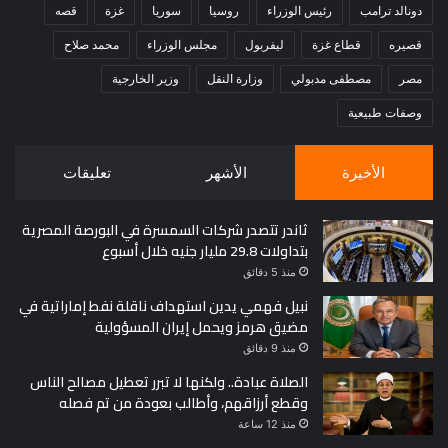
دونالد ترامب
رئيس الوزراء
روسيا
سوريا
غزة
قصه
قصيره
قطاع غزة
ليفربول
مجلس الوزراء
محمد صلاح
مصر
مصطفى مدبولي
وزارة النقل
وزير الخارجية
وصفات طبيعية
الأخيرة
الأشهر
تعليقات
ثاندر تتصدر شركات السمسرة في البورصة المصرية
بتداولات 29.8 مليار جنيه خلال أسبوع
منذ 5 دقائق
نبيل فهمي يدين استهداف ناقلة نفط إماراتية في
مضيق هرمز ويحمل إيران المسؤولية
منذ 9 دقائق
الصلاة عبادة.. ولكنها لا تبرر تعطيل مصالح الناس
وقطع أرزاقهم، وأطالب بعودة من تم فصله
منذ 12 ساعة