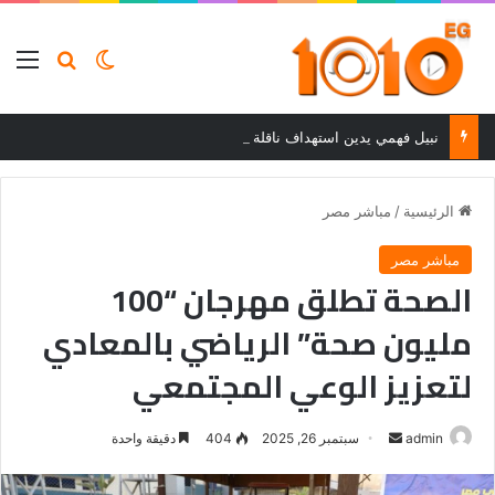
بحث عن
الوضع المظلم
الق
نبيل فهمي يدين استهداف ناقلة نفط إماراتية في مضيق هرمز ويحمل إيران المسؤولية
الرئيسية
/
مباشر مصر
مباشر مصر
الصحة تطلق مهرجان “100
مليون صحة” الرياضي بالمعادي
لتعزيز الوعي المجتمعي
أرسل
admin
سبتمبر 26, 2025
404
دقيقة واحدة
بريدا
إلكترونيا