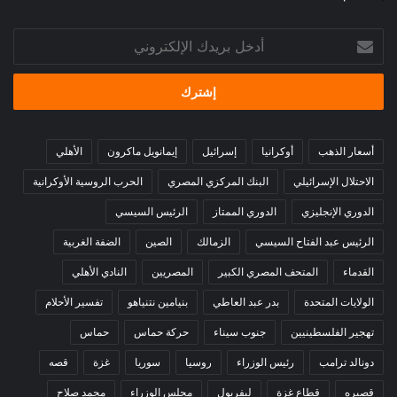
أدخل
بريدك
الإلكتروني
أسعار الذهب
أوكرانيا
إسرائيل
إيمانويل ماكرون
الأهلي
الاحتلال الإسرائيلي
البنك المركزي المصري
الحرب الروسية الأوكرانية
الدوري الإنجليزي
الدوري الممتاز
الرئيس السيسي
الرئيس عبد الفتاح السيسي
الزمالك
الصين
الضفة الغربية
القدماء
المتحف المصري الكبير
المصريين
النادي الأهلي
الولايات المتحدة
بدر عبد العاطي
بنيامين نتنياهو
تفسير الأحلام
تهجير الفلسطينيين
جنوب سيناء
حركة حماس
حماس
دونالد ترامب
رئيس الوزراء
روسيا
سوريا
غزة
قصه
قصيره
قطاع غزة
ليفربول
مجلس الوزراء
محمد صلاح