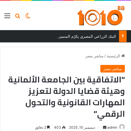
بحث عن
الوضع المظلم
الق
البنك الزراعي المصري يكرّم المتميزين في مسابقة القروض الشخصية بعد نتائج قوية بالربع الأول من 2026
الرئيسية
/
مباشر مصر
مباشر مصر
“الاتفاقية بين الجامعة الألمانية
وهيئة قضايا الدولة لتعزيز
المهارات القانونية والتحول
الرقمي”
أرسل
admin
ديسمبر 10, 2025
403
2 دقائق