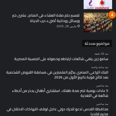
تفسير حلم صلاة العشاء في المنام.. بشرى خير
ورسائل روحانية تُضيء درب الحياة
مارس 26, 2025
مواضيع محدثة
منذ 32 دقيقة
سامو زين ينفي شائعات ارتباطه وحصوله على الجنسية المصرية
منذ ساعة واحدة
البنك الزراعي المصري يكرّم المتميزين في مسابقة القروض الشخصية
بعد نتائج قوية بالربع الأول من 2026
منذ ساعتين
5 عادات يومية تضر صحة طفلك.. استشاري أطفال يحذر من أخطاء
شائعة في التغذية
منذ ساعتين
محافظة القدس تدعو لتحرك دولي عاجل لوقف انتهاكات الاحتلال في
مخيم قلنديا