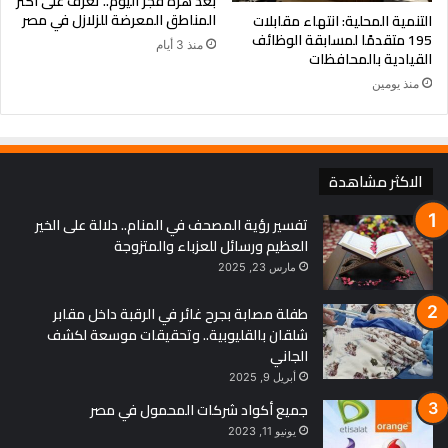
بعد هزة فجر اليوم.. تعرف على أكثر
المناطق المعرضة للزلازل في مصر
التنمية المحلية: انتهاء مقابلات
195 متقدمًا لمسابقة الوظائف
منذ 3 أيام
القيادية بالمحافظات
منذ يومين
الاكثر مشاهدة
تفسير رؤية المصحف في المنام.. دلالة على الخير
العظيم ورسائل للعزباء والمتزوجة
مارس 23, 2025
طفلة مصابة بجرح غائر في الرقبة داخل مقابر
شلقان بالقليوبية.. وتحقيقات موسعة لكشف
الجاني
أبريل 9, 2025
جميع أكواد شركات المحمول في مصر
يونيو 11, 2023