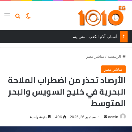
بحث عن
الوضع المظلم
الق
أسباب آلام الكعب.. متى يستدعي الألم زيارة الطبيب؟
الرئيسية
/
مباشر مصر
مباشر مصر
الأرصاد تحذر من اضطراب الملاحة
البحرية في خليج السويس والبحر
المتوسط
أرسل
admin
سبتمبر 26, 2025
406
دقيقة واحدة
بريدا
إلكترونيا