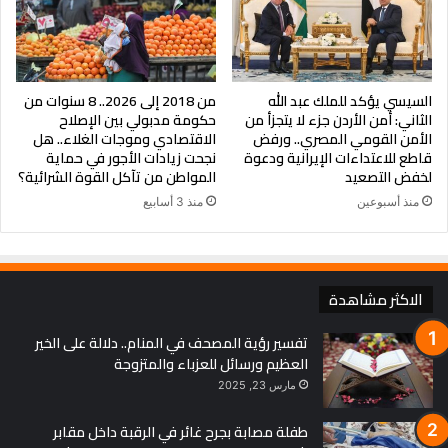
فعليًا في الاتفاقية
يمكن للمنطقة أن تخلق سوقًا مشتركة تفوق 1 3 مليار نسمة وتبلغ
قيمتها أكثر من 3 4 تريليون دولار وفقًا لتقديرات البنك الإفريقي
للتنمية
السيسي يؤكد للملك عبد الله
من 2018 إلى 2026.. 8 سنوات من
خاتمة من الخسارة إلى التعافي
الثاني: أمن الأردن جزء لا يتجزأ من
حكومة مدبولي بين الإصلاح
رغم أن الرسوم الجمركية الأمريكية خلقت صدمة اقتصادية حقيقية
الأمن القومي المصري.. ورفض
الاقتصادي وموجات الغلاء.. هل
قاطع للاعتداءات الإيرانية ودعوة
نجحت زيادات الأجور في حماية
للدول الإفريقية إلا أن التحول نحو الصين وإن بدا براقًا لا يخلو من
لخفض التصعيد
المواطن من تآكل القوة الشرائية؟
المخاطر طويلة الأمد وبين الضغوط الأمريكية والإغراءات الصينية
منذ أسبوعين
منذ 3 أسابيع
تقف إفريقيا أمام لحظة حاسمة لإعادة ترتيب أولوياتها التجارية وبناء
مرونة اقتصادية تنبع من الداخل
علينا أن نكون أقل اعتمادًا على الخارج وأكثر انغلاقًا على أنفسنا
الاكثر مشاهدة
تفسير رؤية المصحف في المنام.. دلالة على الخير
العظيم ورسائل للعزباء والمتزوجة
مارس 23, 2025
طفلة مصابة بجرح غائر في الرقبة داخل مقابر