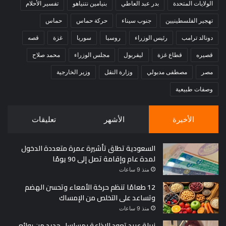
الولايات المتحدة
بدر عبد العاطي
بنيامين نتنياهو
تفسير الأحلام
تهجير الفلسطينيين
جنوب سيناء
حركة حماس
حماس
دونالد ترامب
رئيس الوزراء
روسيا
سوريا
غزة
قصه
قصيره
قطاع غزة
ليفربول
مجلس الوزراء
محمد صلاح
مصر
مصطفى مدبولي
وزارة النقل
وزير الخارجية
وصفات طبيعية
الأخيرة
الأشهر
تعليقات
السعودية تطلق تأشيرة عمرة متعددة الدخول
لمدة عام وإقامة تصل إلى 90 يومًا
منذ 9 ساعات
12 طعامًا تنظم حركة الأمعاء وتحسن الهضم
وتساعد على التخلص من الإمساك
منذ 9 ساعات
نبيلة عبيد تعود للإذاعة بمسلسل جديد من روائع