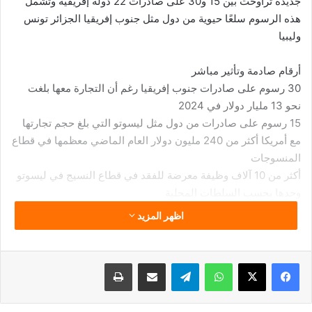
جديدة تراوحت بين 15 و30 على صادرات 22 دولة إفريقية وتشمل
هذه الرسوم سلعًا حيوية من دول مثل جنوب إفريقيا الجزائر تونس
وليبيا
أرقام صادمة وتأثير مباشر
30 رسوم على صادرات جنوب إفريقيا رغم أن التجارة معها بلغت
نحو 13 مليار دولار في 2024
15 رسوم على صادرات من دول مثل ليسوتو التي بلغ حجم تجارتها
مع أمريكا أكثر من 240 مليون دولار العام الماضي معظمها في قطاع
المنسوجات
أكثر من 10 آلاف وظيفة معرضة للفقد في قطاع النسيج في ليسوتو
وحدها بحسب السلطات المحلية
اظهر المزيد
وقد أعلنت حكومة ليسوتو حالة كارثة وطنية لمدة عامين بسبب انهيار
صادراتها خاصة بعد توقف المساعدات الأمريكية مما أدى إلى شلل
صناعات كانت تُعد شريانًا رئيسيًا للاقتصاد المحلي
فيسبوك
‫X
واتساب
تيلقرام
مشاركة عبر البريد
طباعة
الرد الصيني إلغاء رسوم وتوسيع النفوذ