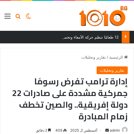
بحث عن
الوضع المظلم
الق
12 طعامًا تنظم حركة الأمعاء وتحسن الهضم وتساعد على التخلص من الإمساك
الرئيسية
/
تقارير وتحليلات
تقارير وتحليلات
إدارة ترامب تفرض رسومًا
جمركية مشددة على صادرات 22
دولة إفريقية.. والصين تخطف
زمام المبادرة
أرسل
admin
أغسطس 2, 2025
409
2 دقائق