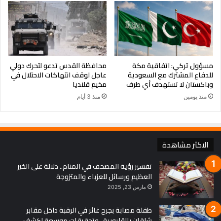
مسؤول تركي: اتفاقية مكة
محافظة القدس تدعو لتحرك دولي
للدفاع المشترك مع السعودية
عاجل لوقف انتهاكات الاحتلال في
وباكستان لا تستهدف أي طرف
مخيم قلنديا
منذ يومين
منذ 3 أيام
الاكثر مشاهدة
تفسير رؤية المصحف في المنام.. دلالة على الخير
العظيم ورسائل للعزباء والمتزوجة
مارس 23, 2025
طفلة مصابة بجرح غائر في الرقبة داخل مقابر
شلقان بالقليوبية.. وتحقيقات موسعة لكشف