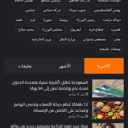
الولايات المتحدة
بدر عبد العاطي
بنيامين نتنياهو
تفسير الأحلام
تهجير الفلسطينيين
جنوب سيناء
حركة حماس
حماس
دونالد ترامب
رئيس الوزراء
روسيا
سوريا
غزة
قصه
قصيره
قطاع غزة
ليفربول
مجلس الوزراء
محمد صلاح
مصر
مصطفى مدبولي
وزارة النقل
وزير الخارجية
وصفات طبيعية
الأخيرة
الأشهر
تعليقات
السعودية تطلق تأشيرة عمرة متعددة الدخول
لمدة عام وإقامة تصل إلى 90 يومًا
منذ 11 ساعة
12 طعامًا تنظم حركة الأمعاء وتحسن الهضم
وتساعد على التخلص من الإمساك
منذ 11 ساعة
نبيلة عبيد تعود للإذاعة بمسلسل جديد من روائع