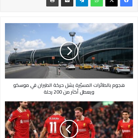
هجوم
بالطائرات
المسيّرة
يشل
حركة
الطيران
في
موسكو
ويعطل
هجوم بالطائرات المسيّرة يشل حركة الطيران في موسكو
أكثر
ويعطل أكثر من 200 رحلة
من
200
رحلة
الاتحاد
الأوروبي
يتهم
ليفربول
بسبب
تجاوزات