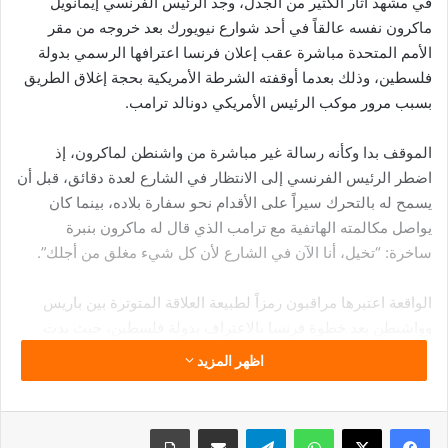
في مشهد أثار الكثير من الجدل، وجد الرئيس الفرنسي إيمانويل
ماكرون نفسه عالقاً في أحد شوارع نيويورك بعد خروجه من مقر
الأمم المتحدة مباشرة عقب إعلان فرنسا اعترافها الرسمي بدولة
فلسطين، وذلك بعدما أوقفته الشرطة الأمريكية بحجة إغلاق الطريق
بسبب مرور موكب الرئيس الأمريكي دونالد ترامب.
الموقف بدا وكأنه رسالة غير مباشرة من واشنطن لماكرون، إذ
اضطر الرئيس الفرنسي إلى الانتظار في الشارع لعدة دقائق، قبل أن
يسمح له بالتحرك سيراً على الأقدام نحو سفارة بلاده، بينما كان
يواصل مكالمته الهاتفية مع ترامب الذي قال له ماكرون بنبرة
ساخرة: “تخيل، أنا الآن في الشارع لأن كل شيء مغلق من أجلك”.
الواقعة اعتبرها مراقبون رمزاً لطبيعة العلاقة المتوترة بين باريس
وواشنطن بعد خطوة فرنسا بالاعتراف بدولة فلسطين، حيث بدت
الولايات المتحدة وكأنها تعاقب ماكرون على تحديه للموقف الأمريكي
اظهر المزيد
المنحاز لإسرائيل.
فيسبوك
‫X
واتساب
تيلقرام
مشاركة عبر البريد
طباعة