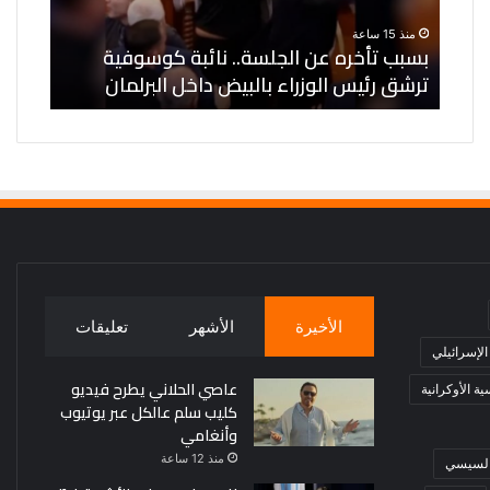
منذ ي
ترشق
إماراتية
نبيل 
منذ 15 ساعة
رئيس
في
ي
بسبب تأخره عن الجلسة.. نائبة كوسوفية
إمارا
الوزراء
مضيق
ترشق رئيس الوزراء بالبيض داخل البرلمان
المس
بالبيض
هرمز
داخل
ويحمل
البرلمان
إيران
المسؤولي
الأخيرة
الأشهر
تعليقات
 الإسرائيلي
عاصي الحلاني يطرح فيديو
ة الأوكرانية
كليب سلم عالكل عبر يوتيوب
وأنغامي
منذ 12 ساعة
 السيسي