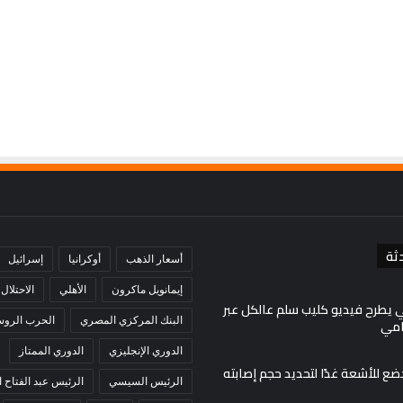
تعز..
لدفاع المشترك
منذ 14 ساعة
والحكومة
تستهدف أي
الجيش اليمني يقصف تحركات للحوثيين ف
تدين
تعز.. والحكومة تدين هجوم ميناء المخا
هجوم
ميناء
المخا
ثة
أسعار الذهب
أوكرانيا
إسرائيل
إيمانويل ماكرون
الأهلي
الاحتلال
 يطرح فيديو كليب سلم عالكل عبر
البنك المركزي المصري
الحرب الروسي
امي
الدوري الإنجليزي
الدوري الممتاز
ضع للأشعة غدًا لتحديد حجم إصابته
الرئيس السيسي
الرئيس عبد الفتاح