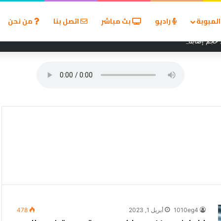
لمبوبة
راديو
بث مباشر
اتصل بنا
من نحن
 حجم إصابته مع بيراميدز
1010eg4
أبريل 1, 2023
478