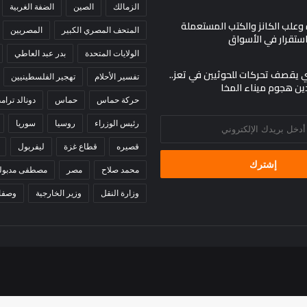
الزمالك
الصين
الضفة الغربية
 وعلب الكانز والكتب المستعملة
المتحف المصري الكبير
المصريين
 استقرار في الأسواق
الولايات المتحدة
بدر عبد العاطي
ي يقصف تحركات للحوثيين في تعز..
تفسير الأحلام
تهجير الفلسطينيين
ين هجوم ميناء المخا
حركة حماس
حماس
دونالد ترام
رئيس الوزراء
روسيا
سوريا
قصيره
قطاع غزة
ليفربول
محمد صلاح
مصر
مصطفى مدبول
وزارة النقل
وزير الخارجية
وصفا