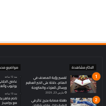
منذ 3 أيام
مع
مسؤول تركي: اتفاقية مكة ل
السعودية
مع السعودية وباكستان لا 
وباكستان
طرف
لا
تستهدف
أي
طرف
الاكثر مشاهدة
مواضيع محد
تفسير رؤية المصحف في
منذ 12 ساعة
عاصي الحلاني
المنام.. دلالة على الخير العظيم
يوتيوب وأنغ
ورسائل للعزباء والمتزوجة
مارس 23, 2025
منذ 13 ساعة
ناصر ماهر يخ
طفلة مصابة بجرح غائر في
مع بيراميدز
الرقبة داخل مقابر شلقان