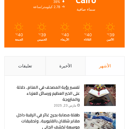
39%
2.78 كيلومتر/ساعة
سماء صافية
40
39
40
40
39
℃
℃
℃
℃
℃
الأثنين
الثلاثاء
الأربعاء
الخميس
الجمعة
الأشهر
الأخيرة
تعليقات
تفسير رؤية المصحف في المنام.. دلالة
على الخير العظيم ورسائل للعزباء
والمتزوجة
مارس 23, 2025
طفلة مصابة بجرح غائر في الرقبة داخل
مقابر شلقان بالقليوبية.. وتحقيقات
موسعة لكشف الجاني