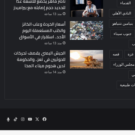
ناصر ماهر يخضع للأشعة غدًا
القدماء
لتحديد حجم إصابته مع بيراميدز
النادي الأهلي
منذ 13 ساعة
أسعار الخردة وعلب الكانز
بنيامين نتنياهو
والكتب المستعملة اليوم
جنوب سيناء
الأحد.. استقرار في الأسواق
منذ 13 ساعة
ب
الجيش اليمني يقصف تحركات
غزة
قصه
للحوثيين في تعز.. والحكومة
تدين هجوم ميناء المخا
مجلس الوزراء
منذ 14 ساعة
ي
ت طبيعية
‫X
فيسبوك
‫YouTube
انستقرام
‫TikTok
الراد