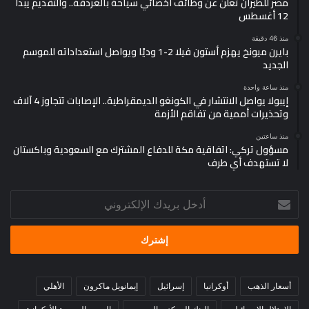
مصر للطيران تعلن عن وظائف أخصائي سياحة بالغردقة.. والتقديم يبدأ
12 أغسطس
منذ 46 دقيقة
بايرن ميونخ يهزم أستون فيلا 2-1 وديًا ويواصل استعداداته للموسم
الجديد
منذ ساعة واحدة
إيبولا يواصل الانتشار في الكونغو الديمقراطية.. الإصابات تتجاوز 4 آلاف
وتحذيرات أممية من تفاقم الأزمة
منذ ساعتين
مسؤول تركي: اتفاقية مكة للدفاع المشترك مع السعودية وباكستان
لا تستهدف أي طرف
أدخل
بريدك
الإلكتروني
أسعار الذهب
أوكرانيا
إسرائيل
إيمانويل ماكرون
الأهلي