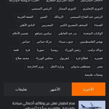
الاحتلال الإسرائيلي
البنك المركزي المصري
الحرب الروسية الأوكرانية
الدوري الإنجليزي
الدوري الممتاز
الرئيس السيسي
الرئيس عبد الفتاح السيسي
الزمالك
الصين
الضفة الغربية
القدماء
المتحف المصري الكبير
المصريين
النادي الأهلي
الولايات المتحدة
بدر عبد العاطي
بنيامين نتنياهو
تفسير الأحلام
تهجير الفلسطينيين
جنوب سيناء
حركة حماس
حماس
دونالد ترامب
رئيس الوزراء
روسيا
سوريا
غزة
قصه
قصيره
قطاع غزة
ليفربول
مجلس الوزراء
محمد صلاح
مصر
مصطفى مدبولي
وزارة النقل
وزير الخارجية
وصفات طبيعية
الأخيرة
الأشهر
تعليقات
مصر للطيران تعلن عن وظائف أخصائي سياحة
بالغردقة.. والتقديم يبدأ 12 أغسطس