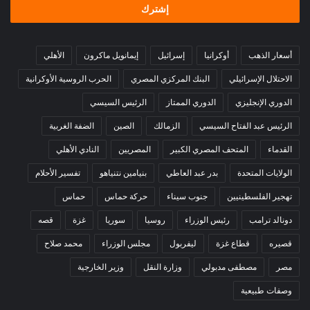
أسعار الذهب
أوكرانيا
إسرائيل
إيمانويل ماكرون
الأهلي
الاحتلال الإسرائيلي
البنك المركزي المصري
الحرب الروسية الأوكرانية
الدوري الإنجليزي
الدوري الممتاز
الرئيس السيسي
الرئيس عبد الفتاح السيسي
الزمالك
الصين
الضفة الغربية
القدماء
المتحف المصري الكبير
المصريين
النادي الأهلي
الولايات المتحدة
بدر عبد العاطي
بنيامين نتنياهو
تفسير الأحلام
تهجير الفلسطينيين
جنوب سيناء
حركة حماس
حماس
دونالد ترامب
رئيس الوزراء
روسيا
سوريا
غزة
قصه
قصيره
قطاع غزة
ليفربول
مجلس الوزراء
محمد صلاح
مصر
مصطفى مدبولي
وزارة النقل
وزير الخارجية
وصفات طبيعية