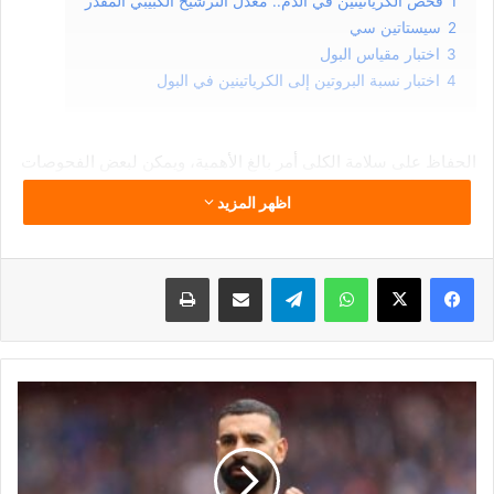
1
فحص الكرياتينين في الدم.. معدل الترشيح الكبيبي المقدر
2
سيستاتين سي
3
اختبار مقياس البول
4
اختبار نسبة البروتين إلى الكرياتينين في البول
الحفاظ على سلامة الكلى أمر بالغ الأهمية، ويمكن لبعض الفحوصات
البسيطة أن تكشف عن صحة الكلى، ويسلط الأطباء الضوء على
اظهر المزيد
بعض الفحوصات التي يمكن أن تساعد في استبعاد أمراض الكلى أو
الكشف عنها، وتذكر أن التشخيص المبكر يُحسن خيارات العلاج
ونتائجه.
فيسبوك
‫X
واتساب
تيلقرام
مشاركة عبر البريد
طباعة
فيما يلى.. 4 فحوصات لاختبار وظائف الكلى والكشف عن أي
أمراض:
صلاح
فحص الكرياتينين في الدم.. معدل
يخوض
اختبارًا
الترشيح الكبيبي المقدر
صعبًا
أمام