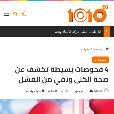
بحث عن
الوضع المظلم
الق
12 طعامًا تنظم حركة الأمعاء وتحسن الهضم وتساعد على التخلص من الإمساك
الرئيسية
/
منوعات
منوعات
4 فحوصات بسيطة تكشف عن
صحة الكلى وتقي من الفشل
أرسل
admin
نوفمبر 30, 2025
406
دقيقة واحدة
بريدا
إلكترونيا