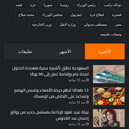
دونالد ترامب
رئيس الوزراء
روسيا
سوريا
غزة
قصه
قصيره
قطاع غزة
ليفربول
مجلس الوزراء
محمد صلاح
مصر
مصطفى مدبولي
وزارة النقل
وزير الخارجية
وصفات طبيعية
الأخيرة
الأشهر
تعليقات
السعودية تطلق تأشيرة عمرة متعددة الدخول
لمدة عام وإقامة تصل إلى 90 يومًا
منذ 12 ساعة
12 طعامًا تنظم حركة الأمعاء وتحسن الهضم
وتساعد على التخلص من الإمساك
منذ 12 ساعة
نبيلة عبيد تعود للإذاعة بمسلسل جديد من روائع
إحسان عبد القدوس
منذ 13 ساعة