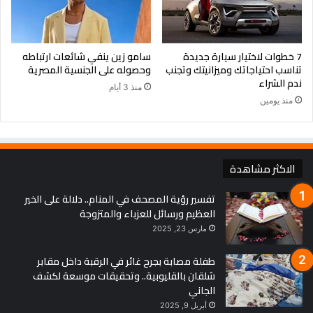
7 خطوات لاختيار سيارة جديدة
سامو زين ينفي شائعات ارتباطه
تناسب احتياجاتك وميزانيتك وتجنب
وحصوله على الجنسية المصرية
ندم الشراء
منذ 3 أيام
منذ يومين
الاكثر مشاهدة
تفسير رؤية المصحف في المنام.. دلالة على الخير
العظيم ورسائل للعزباء والمتزوجة
مارس 23, 2025
طفلة مصابة بجرح غائر في الرقبة داخل مقابر
شلقان بالقليوبية.. وتحقيقات موسعة لكشف
الجاني
أبريل 9, 2025