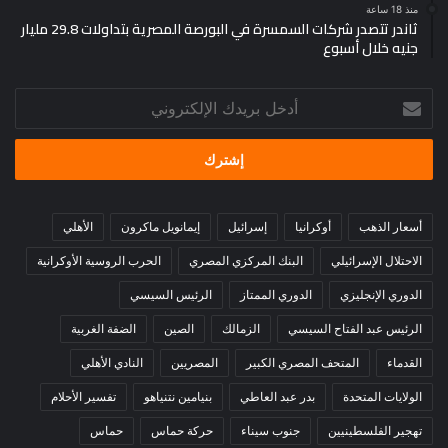
منذ 18 ساعة
ثاندر تتصدر شركات السمسرة في البورصة المصرية بتداولات 29.8 مليار
جنيه خلال أسبوع
أدخل
بريدك
الإلكتروني
أسعار الذهب
أوكرانيا
إسرائيل
إيمانويل ماكرون
الأهلي
الاحتلال الإسرائيلي
البنك المركزي المصري
الحرب الروسية الأوكرانية
الدوري الإنجليزي
الدوري الممتاز
الرئيس السيسي
الرئيس عبد الفتاح السيسي
الزمالك
الصين
الضفة الغربية
القدماء
المتحف المصري الكبير
المصريين
النادي الأهلي
الولايات المتحدة
بدر عبد العاطي
بنيامين نتنياهو
تفسير الأحلام
تهجير الفلسطينيين
جنوب سيناء
حركة حماس
حماس