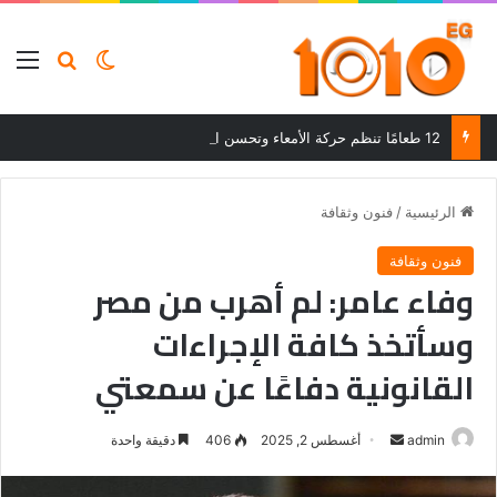
بحث عن
الوضع المظلم
الق
12 طعامًا تنظم حركة الأمعاء وتحسن الهضم وتساعد على التخلص من الإمساك
الرئيسية
/
فنون وثقافة
فنون وثقافة
وفاء عامر: لم أهرب من مصر
وسأتخذ كافة الإجراءات
القانونية دفاعًا عن سمعتي
أرسل
admin
أغسطس 2, 2025
406
دقيقة واحدة
بريدا
إلكترونيا