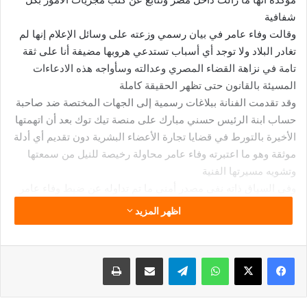
شفافية
وقالت وفاء عامر في بيان رسمي وزعته على وسائل الإعلام إنها لم
تغادر البلاد ولا توجد أي أسباب تستدعي هروبها مضيفة أنا على ثقة
تامة في نزاهة القضاء المصري وعدالته وسأواجه هذه الادعاءات
المسيئة بالقانون حتى تظهر الحقيقة كاملة
وقد تقدمت الفنانة ببلاغات رسمية إلى الجهات المختصة ضد صاحبة
حساب ابنة الرئيس حسني مبارك على منصة تيك توك بعد أن اتهمتها
الأخيرة بالتورط في قضايا تجارة الأعضاء البشرية دون تقديم أي أدلة
موثقة وهو ما اعتبرته وفاء عامر محاولة رخيصة للنيل من سمعتها
وتشويه مسيرتها الفنية
وفي السياق ذاته نفى مصدر أمني ما تم تداوله عن ضبط وفاء عامر
في مطار القاهرة مشددًا على أنها غير مطلوبة في أي قضايا مطالبًا
اظهر المزيد
الجمهور ووسائل الإعلام بتحري الدقة فيما يتم تداوله من معلومات
كما أكد مصدر مقرب من الفنانة أنها تقضي عطلتها الصيفية حاليًا في
الساحل الشمالي ولم يتم استدعاؤها للتحقيق في أي قضية حتى
فيسبوك
‫X
واتساب
تيلقرام
مشاركة عبر البريد
طباعة
هذه اللحظة
من جانبها أبدت نقابة المهن التمثيلية دعمها الكامل لوفاء عامر