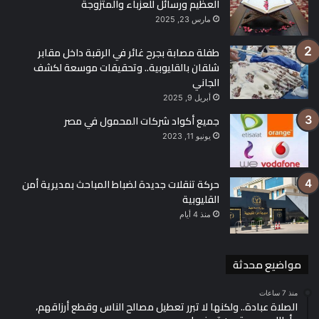
والتصدير، والسياحة، من خلال برامج أكثر استهدافًا وتأثيرًا.
العظيم ورسائل للعزباء والمتزوجة
مارس 23, 2025
وفي ختام كلمته، وجّه وزير المالية رسالة مفتوحة للمستثمرين، قائلاً:
طفلة مصابة بجرح غائر في الرقبة داخل مقابر
«نحن على استعداد للعمل المشترك لتذليل أي تحديات، وتقديم
شلقان بالقليوبية.. وتحقيقات موسعة لكشف
المزيد من الحوافز الاستثمارية التنافسية»، مؤكدًا التزام الدولة
الجاني
بسياسات تحافظ على استقرار الاقتصاد المصري وتعزز من تنافسيته
أبريل 9, 2025
على المستويين الإقليمي والدولي.
جميع أكواد شركات المحمول في مصر
يونيو 11, 2023
أحمد كجوك
الاقتصاد المصري
التضخم
حركة تنقلات جديدة لضباط المباحث بمديرية أمن
وزير المالية
القليوبية
منذ 4 أيام
مواضيع محدثة
منذ 7 ساعات
الصلاة عبادة.. ولكنها لا تبرر تعطيل مصالح الناس وقطع أرزاقهم،