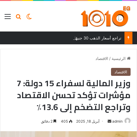
بحث عن
الوضع المظلم
الق
تراجع أسعار الذهب 30 جنيهًا بعد ارتفاعات قوية في ختام تعاملات الجمعة
الرئيسية
/
الاقتصاد
الاقتصاد
وزير المالية لسفراء 15 دولة: 7
مؤشرات تؤكد تحسن الاقتصاد
وتراجع التضخم إلى 13.6٪
أرسل
admin
أبريل 18, 2025
405
2 دقائق
بريدا
إلكترونيا