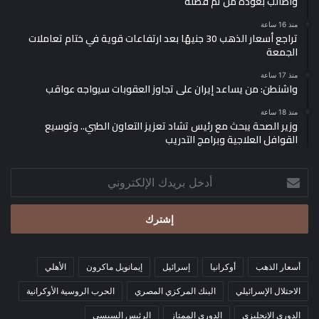
وأطالب بعودة من تم فصله
منذ 16 ساعة
تراجع أسعار الذهب 30 جنيهًا بعد ارتفاعات قوية في ختام تعاملات
الجمعة
منذ 17 ساعة
واشنطن: من يساعد إيران على تجاوز العقوبات سيواجه عواقب
منذ 18 ساعة
وزير الصحة يبحث مع رئيس تشاد تعزيز التعاون الطبي.. وتوسيع
القوافل العلاجية وبرامج التدريب
أدخل
بريدك
الإلكتروني
أسعار الذهب
أوكرانيا
إسرائيل
إيمانويل ماكرون
الأهلي
الاحتلال الإسرائيلي
البنك المركزي المصري
الحرب الروسية الأوكرانية
الدوري الإنجليزي
الدوري الممتاز
الرئيس السيسي