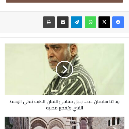
فيسبوك
‫X
واتساب
تيلقرام
مشاركة عبر البريد
طباعة
وداعًا
سليمان
عيد..
وزير المالية أحمد كجوك
رحيل
مفاجئ
وأوضح كجوك أن الفترة من يوليو إلى مارس 2025 شهدت تحقيق
للفنان
فائض أولي بنسبة 2.5٪ من الناتج المحلي الإجمالي، وتراجع العجز
الطيب
يُبكي
الكلي في الموازنة إلى 6.3٪، مشيرًا إلى أن تلك الأرقام تعكس
الوسط
الانضباط المالي، وتوجه الدولة نحو ترسيخ أسس الاستقرار
وداعًا سليمان عيد.. رحيل مفاجئ للفنان الطيب يُبكي الوسط
الفني
الاقتصادي.
الفني ويُفجع محبيه
ويُفجع
محبيه
وفيما يتعلق بالإيرادات، أشار الوزير إلى أن الدولة حققت أعلى معدل
عيد
نمو سنوي في الإيرادات الضريبية بنسبة 38٪، نتيجة لتوسيع القاعدة
الفصح