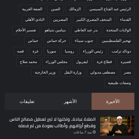
الرئيس عبد الفتاح السيسي
الزمالك
الصين
الضفة الغربية
القدماء
المتحف المصري الكبير
المصريين
النادي الأهلي
الولايات المتحدة
بدر عبد العاطي
بنيامين نتنياهو
تفسير الأحلام
تهجير الفلسطينيين
جنوب سيناء
حركة حماس
حماس
دونالد ترامب
رئيس الوزراء
روسيا
سوريا
غزة
قصه
قصيره
قطاع غزة
ليفربول
مجلس الوزراء
محمد صلاح
مصر
مصطفى مدبولي
وزارة النقل
وزير الخارجية
وصفات طبيعية
الأخيرة
الأشهر
تعليقات
الصلاة عبادة.. ولكنها لا تبرر تعطيل مصالح الناس
وقطع أرزاقهم، وأطالب بعودة من تم فصله
منذ 7 ساعات