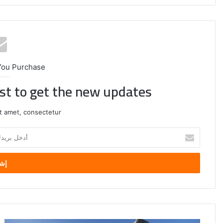
You Purchase
ist to get the new updates!
t amet, consectetur.
أدخل
بريدك
الإلكتروني
الصين
تفرض
إجراءات
مضادة
على