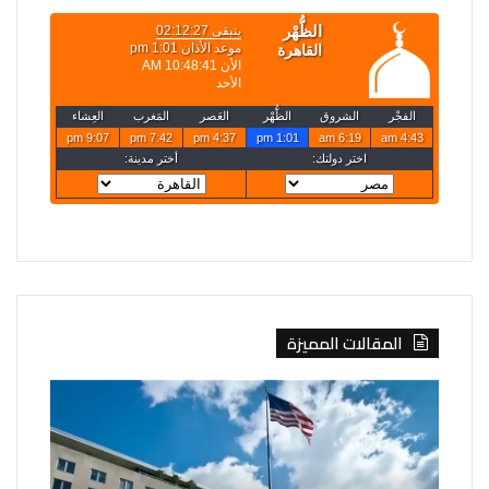
المقالات المميزة
واشنطن:
مسؤول
من
تركي:
يساعد
اتفاقية
إيران
مكة
على
للدفاع