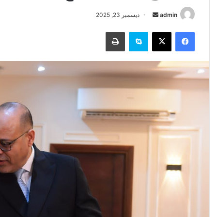
أرسل
admin
ديسمبر 23, 2025
بريدا
فيسبوك
‫X
سكايب
طباعة
إلكترونيا