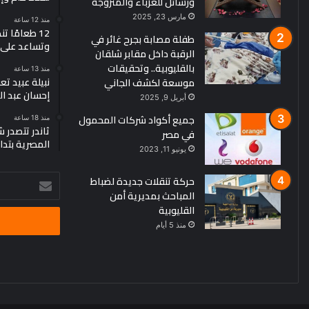
ورسائل للعزباء والمتزوجة
مارس 23, 2025
منذ 12 ساعة
12 طعامًا
طفلة مصابة بجرح غائر في
وتساعد على 
الرقبة داخل مقابر شلقان
بالقليوبية.. وتحقيقات
منذ 13 ساعة
نبيلة عبيد ت
موسعة لكشف الجاني
إحسان عبد ا
أبريل 9, 2025
جميع أكواد شركات المحمول
منذ 18 ساعة
ثاندر تتصدر
في مصر
المصرية بتداولات 29.8 مليار جن
يونيو 11, 2023
حركة تنقلات جديدة لضباط
أدخل
المباحث بمديرية أمن
بريدك
القليوبية
الإلكتروني
منذ 5 أيام