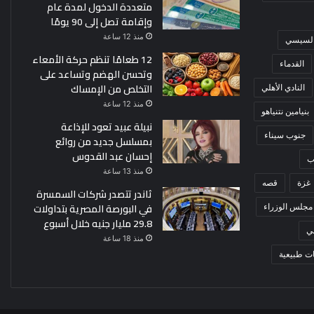
متعددة الدخول لمدة عام
وإقامة تصل إلى 90 يومًا
منذ 12 ساعة
 السيسي
12 طعامًا تنظم حركة الأمعاء
القدماء
وتحسن الهضم وتساعد على
التخلص من الإمساك
النادي الأهلي
منذ 12 ساعة
بنيامين نتنياهو
نبيلة عبيد تعود للإذاعة
جنوب سيناء
بمسلسل جديد من روائع
إحسان عبد القدوس
ب
منذ 13 ساعة
غزة
قصه
ثاندر تتصدر شركات السمسرة
في البورصة المصرية بتداولات
مجلس الوزراء
29.8 مليار جنيه خلال أسبوع
ي
منذ 18 ساعة
ت طبيعية