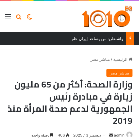
بحث عن
الوضع المظلم
الق
واشنطن: من يساعد إيران على تجاوز العقوبات سيواجه عواقب
الرئيسية
/
مباشر مصر
مباشر مصر
وزارة الصحة: أكثر من 65 مليون
زيارة في مبادرة رئيس
الجمهورية لدعم صحة المرأة منذ
2019
أرسل
admin
ديسمبر 13, 2025
406
دقيقة واحدة