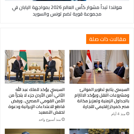
هولندا تبدأ مشوار كأس العالم 2026 بمواجهة اليابان في
مجموعة
مجموعة قوية تضم تونس والسويد
قوية
وتستهدف الزيادة دعم أصحاب المعاشات وتحسين قدرتهم على
تضم
مواجهة تكاليف المعيشة، في إطار حزمة الحماية الاجتماعية التي
تونس
تتبناها الدولة لدعم الفئات الأكثر احتياجًا.
والسويد
مقالات ذات صلة
المنيا تستعد للانضمام إلى منظومة التأمين الصحي الشامل
السيسي يتابع تطوير الموانئ
السيسي يؤكد للملك عبد الله
وفي قطاع الصحة، تتواصل الاستعدادات لتطبيق منظومة التأمين
ومشروعات النقل ويؤكد الالتزام
الثاني: أمن الأردن جزء لا يتجزأ من
الصحي الشامل بمحافظة المنيا، بعد صدور قرار بنقل عدد من
بالجداول الزمنية وتعزيز مكانة
الأمن القومي المصري.. ورفض
المنشآت والأصول العلاجية إلى الهيئة العامة للرعاية الصحية تمهيدًا
مصر كمركز إقليمي للتجارة
قاطع للاعتداءات الإيرانية ودعوة
لخفض التصعيد
لتشغيل المنظومة.
منذ 4 أيام
منذ أسبوع واحد