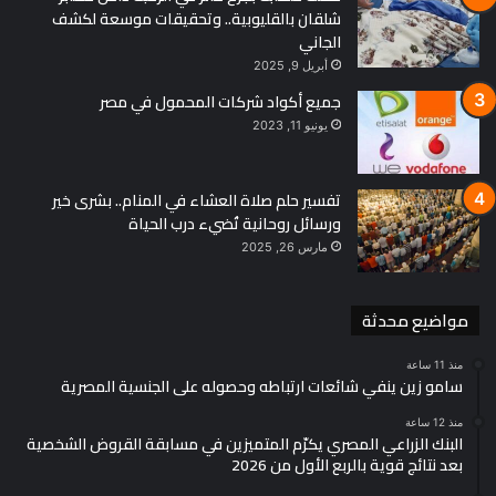
شلقان بالقليوبية.. وتحقيقات موسعة لكشف
وفي سياق متصل، يترقب العاملون بالجهاز الإداري للدولة الإعلان
الجاني
عن حركة الترقيات الدورية الجديدة خلال عام 2026، خاصة
أبريل 9, 2025
للموظفين الذين استوفوا المدد القانونية اللازمة للترقية.
جميع أكواد شركات المحمول في مصر
يونيو 11, 2023
ومن المنتظر أن تعلن الجهات المختصة الضوابط التنفيذية للترقيات
تفسير حلم صلاة العشاء في المنام.. بشرى خير
ورسائل روحانية تُضيء درب الحياة
خلال الفترة المقبلة، بما يسهم في دعم المسار الوظيفي للعاملين
مارس 26, 2025
وتحفيز الأداء داخل مؤسسات الدولة.
مواضيع محدثة
مرحلة جديدة من الإجراءات الاجتماعية
منذ 11 ساعة
سامو زين ينفي شائعات ارتباطه وحصوله على الجنسية المصرية
منذ 12 ساعة
البنك الزراعي المصري يكرّم المتميزين في مسابقة القروض الشخصية
بعد نتائج قوية بالربع الأول من 2026
وتعكس هذه القرارات توجه الدولة نحو تعزيز الحماية الاجتماعية