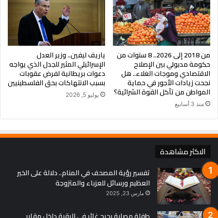
وتتولى وزارة الصحة رفع كفاءة المنشآت وتجهيزها وفق المعايير
المطلوبة، بالتنسيق مع الجهات المعنية لتوفير التمويل اللازم، فيما
ستعمل الهيئة العامة للرعاية الصحية على استكمال إجراءات التأهيل
وضمان جاهزية المنشآت خلال فترة لا تتجاوز ثلاث سنوات من بدء
من 2018 إلى 2026.. 8 سنوات من
ياريف ليفين.. وزير العدل
التطبيق.
حكومة مدبولي بين الإصلاح
الإسرائيلي المثير للجدل الذي يواجه
الاقتصادي وموجات الغلاء.. هل
دعوات بريطانية لفرض عقوبات
نجحت زيادات الأجور في حماية
بسبب الانتهاكات بحق الفلسطينيين
المواطن من تآكل القوة الشرائية؟
يوليو 5, 2026
منذ 3 أسابيع
كما تضمن القرار الحفاظ على الحقوق الوظيفية للعاملين بالمنشآت
المنقولة ونقلهم إلى الهيئة بنفس درجاتهم الوظيفية ومزاياهم المالية
والإدارية كحد أدنى.
الاكثر مشاهدة
تفسير رؤية المصحف في المنام.. دلالة على الخير
العظيم ورسائل للعزباء والمتزوجة
ترقيات جديدة للعاملين بالجهاز الإداري
مارس 23, 2025
طفلة مصابة بجرح غائر في الرقبة داخل مقابر