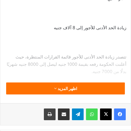
زيادة الحد الأدنى للأجور إلى 8 آلاف جنيه
تتصدر زيادة الحد الأدنى للأجور قائمة القرارات المنتظرة، حيث
أعلنت الحكومة رفعه بقيمة 1000 جنيه ليصل إلى 8000 جنيه شهريًا
بدلًا من 7000 جنيه.
اظهر المزيد
وأكد الدكتور مصطفى مدبولي، رئيس مجلس الوزراء، أن الزيادة
تأتي ضمن خطة الدولة لتحسين دخول العاملين ومساندتهم في
فيسبوك
‫X
واتساب
تيلقرام
مشاركة عبر البريد
طباعة
مواجهة الأعباء المعيشية، على أن يبدأ تطبيقها للعاملين بالجهاز
الإداري للدولة والقطاع العام اعتبارًا من يوليو 2026 بالتزامن مع بدء
العام المالي الجديد.