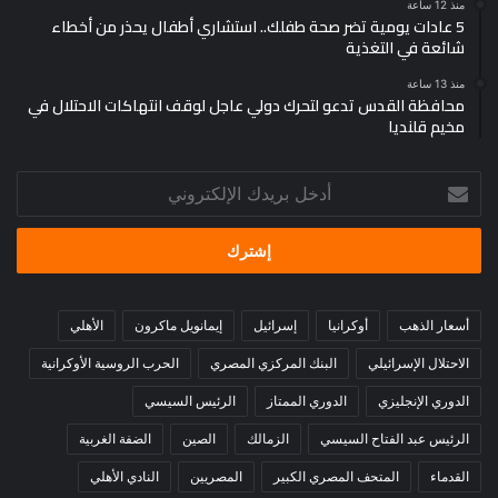
وتحسين مستوى الخدمات العامة، من خلال رفع الأجور والمعاشات،
منذ 12 ساعة
5 عادات يومية تضر صحة طفلك.. استشاري أطفال يحذر من أخطاء
والتوسع في خدمات التأمين الصحي الشامل، إلى جانب دعم
شائعة في التغذية
الاستقرار الوظيفي للعاملين بالجهاز الإداري، بما ينعكس إيجابًا على
منذ 13 ساعة
مختلف شرائح المجتمع خلال المرحلة المقبلة.
محافظة القدس تدعو لتحرك دولي عاجل لوقف انتهاكات الاحتلال في
مخيم قلنديا
أدخل
بريدك
الإلكتروني
أسعار الذهب
أوكرانيا
إسرائيل
إيمانويل ماكرون
الأهلي
الاحتلال الإسرائيلي
البنك المركزي المصري
الحرب الروسية الأوكرانية
الدوري الإنجليزي
الدوري الممتاز
الرئيس السيسي
الرئيس عبد الفتاح السيسي
الزمالك
الصين
الضفة الغربية
القدماء
المتحف المصري الكبير
المصريين
النادي الأهلي