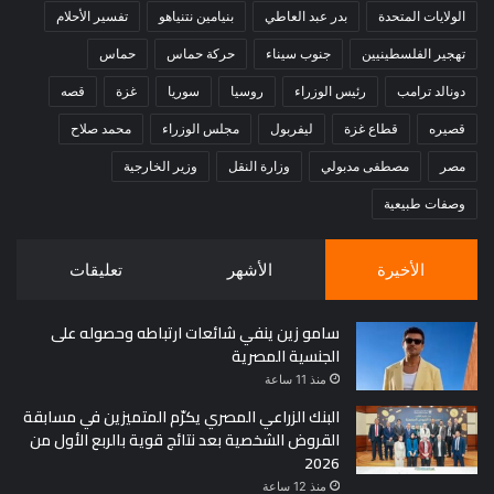
الولايات المتحدة
بدر عبد العاطي
بنيامين نتنياهو
تفسير الأحلام
تهجير الفلسطينيين
جنوب سيناء
حركة حماس
حماس
دونالد ترامب
رئيس الوزراء
روسيا
سوريا
غزة
قصه
قصيره
قطاع غزة
ليفربول
مجلس الوزراء
محمد صلاح
مصر
مصطفى مدبولي
وزارة النقل
وزير الخارجية
وصفات طبيعية
الأخيرة
الأشهر
تعليقات
سامو زين ينفي شائعات ارتباطه وحصوله على
الجنسية المصرية
منذ 11 ساعة
البنك الزراعي المصري يكرّم المتميزين في مسابقة
القروض الشخصية بعد نتائج قوية بالربع الأول من
2026
منذ 12 ساعة