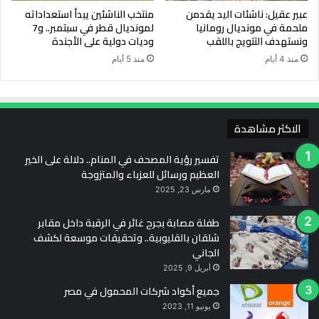
عبير عقيل: ناشئات اليد يقدمن
منتخب الناشئين يبدأ استعداداته
ملحمة في مونديال رومانيا
لمونديال قطر في سبتمبر.. و7
ونستهدف التتويج باللقب
وديات دولية على الأجندة
منذ 4 أيام
منذ 5 أيام
الاكثر مشاهدة
تفسير رؤية المصحف في المنام.. دلالة على الخير
العظيم ورسائل للعزباء والمتزوجة
مارس 23, 2025
طفلة مصابة بجرح غائر في الرقبة داخل مقابر
شلقان بالقليوبية.. وتحقيقات موسعة لكشف
الجاني
أبريل 9, 2025
جميع أكواد شركات المحمول في مصر
يونيو 11, 2023