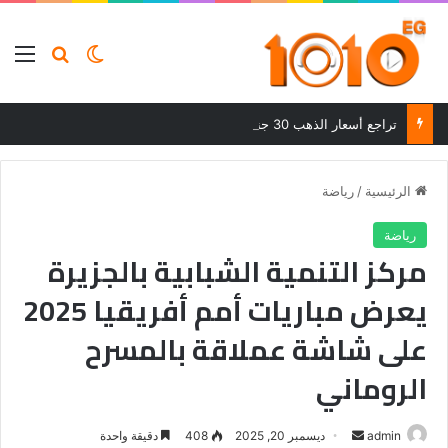
بحث عن
الوضع المظلم
الق
تراجع أسعار الذهب 30 جنيهًا بعد ارتفاعات قوية في ختام تعاملات الجمعة
الرئيسية
/
رياضة
رياضة
مركز التنمية الشبابية بالجزيرة
يعرض مباريات أمم أفريقيا 2025
على شاشة عملاقة بالمسرح
الروماني
أرسل
admin
ديسمبر 20, 2025
408
دقيقة واحدة