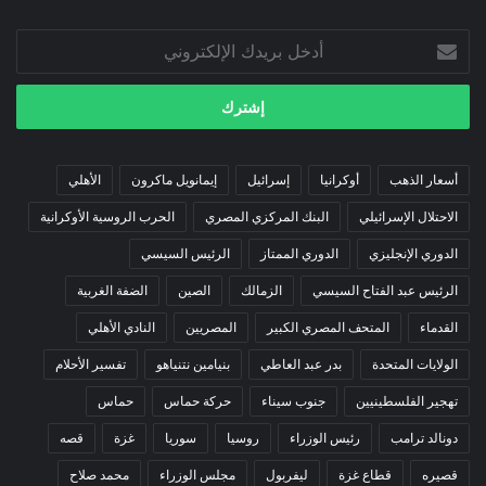
أدخل
بريدك
الإلكتروني
أسعار الذهب
أوكرانيا
إسرائيل
إيمانويل ماكرون
الأهلي
الاحتلال الإسرائيلي
البنك المركزي المصري
الحرب الروسية الأوكرانية
الدوري الإنجليزي
الدوري الممتاز
الرئيس السيسي
الرئيس عبد الفتاح السيسي
الزمالك
الصين
الضفة الغربية
القدماء
المتحف المصري الكبير
المصريين
النادي الأهلي
الولايات المتحدة
بدر عبد العاطي
بنيامين نتنياهو
تفسير الأحلام
تهجير الفلسطينيين
جنوب سيناء
حركة حماس
حماس
دونالد ترامب
رئيس الوزراء
روسيا
سوريا
غزة
قصه
قصيره
قطاع غزة
ليفربول
مجلس الوزراء
محمد صلاح