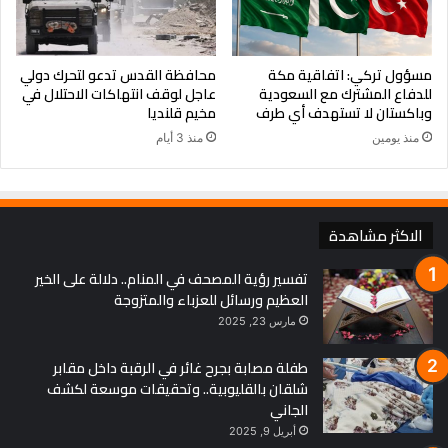
مسؤول تركي: اتفاقية مكة
محافظة القدس تدعو لتحرك دولي
للدفاع المشترك مع السعودية
عاجل لوقف انتهاكات الاحتلال في
وباكستان لا تستهدف أي طرف
مخيم قلنديا
منذ يومين
منذ 3 أيام
الاكثر مشاهدة
تفسير رؤية المصحف في المنام.. دلالة على الخير
العظيم ورسائل للعزباء والمتزوجة
مارس 23, 2025
طفلة مصابة بجرح غائر في الرقبة داخل مقابر
شلقان بالقليوبية.. وتحقيقات موسعة لكشف
الجاني
أبريل 9, 2025