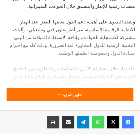
منصات رقمية للإنذار والتنسيق خلال الحوادث السيبرانية.
وشدد البديوى على أهمية دعم الدول بعضها البعض عند انهيار
الأنظمة الرقمية الأساسية، عبر أطر تعاون فني وتشغيلي، وآليات
مشتركة للاستجابة للحوادث، وإتاحة الاستفادة المؤقتة من البنى
التحتية الرقمية للدول المجاورة عند الضرورة، وذلك كله مع احترام
سيادة الدول وخصوصية أنظمتها الوطنية.
جاء ذلك خلال مشاركة الأمين العام لمجلس التعاون لدول الخليج
العربية في الطاولة المستديرة حول دبلوماسية التكنولوجيا، التي
نظمتها منظمة التعاون الرقمي، بحضور الأمين العام للمنظمة ديمة
بنت يحيى اليحيى، ضمن أعمال الدورة الـ23 لمنتدى الدوحة، أمس
اظهر المزيد
بالعاصمة القطرية الدوحة.
وأشار إلى أن هناك مجموعة من المجالات الرقمية التي يجب أن
فيسبوك
‫X
واتساب
تيلقرام
مشاركة عبر البريد
طباعة
تحظى بحماية دولية مشددة منعًا للتصعيد وصونًا لحياة المدنيين،
ومنها أنظمة الطاقة والتحكم بالوقود، وشبكات الاتصالات والكوابل
البحرية، وأنظمة الرعاية الصحية والطوارئ، والشبكات المالية