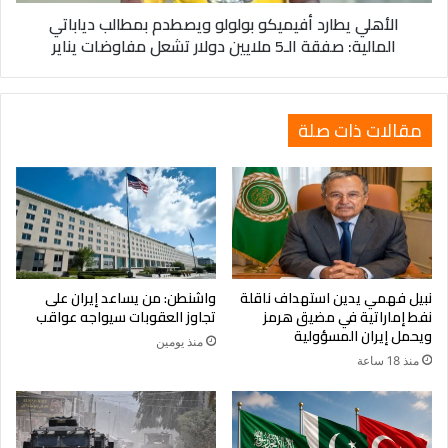
الأهلي يطارد أفيميكو بولولو ويصطدم بمطالب دياباتي
الـ5
المالية: صفقة الـ5 ملايين دولار تشعل مفاوضات يناير
ملايين
دولار
تشعل
مفاوضات
مقالات ذات صلة
يناير
نبيل فهمي يدين استهداف ناقلة
واشنطن: من يساعد إيران على
نفط إماراتية في مضيق هرمز
تجاوز العقوبات سيواجه عواقب
ويحمل إيران المسؤولية
منذ يومين
منذ 18 ساعة