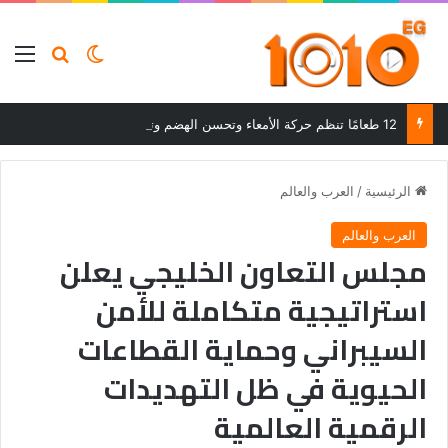
بحث عن
الوضع المظلم
الق
12 طعامًا تنظم حركة الأمعاء وتحسن الهضم وتساعد على التخلص من الإمساك
الرئيسية
/
العرب والعالم
العرب والعالم
مجلس التعاون الخليجي يعلن
استراتيجية متكاملة للأمن
السيبراني وحماية القطاعات
الحيوية في ظل التهديدات
الرقمية العالمية