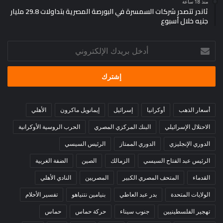
منذ 18 ساعة
ثاندر تتصدر شركات السمسرة في البورصة المصرية بتداولات 29.8 مليار
جنيه خلال أسبوع
أدخل
بريدك
الإلكتروني
أسعار الذهب
أوكرانيا
إسرائيل
إيمانويل ماكرون
الأهلي
الاحتلال الإسرائيلي
البنك المركزي المصري
الحرب الروسية الأوكرانية
الدوري الإنجليزي
الدوري الممتاز
الرئيس السيسي
الرئيس عبد الفتاح السيسي
الزمالك
الصين
الضفة الغربية
القدماء
المتحف المصري الكبير
المصريين
النادي الأهلي
الولايات المتحدة
بدر عبد العاطي
بنيامين نتنياهو
تفسير الأحلام
تهجير الفلسطينيين
جنوب سيناء
حركة حماس
حماس