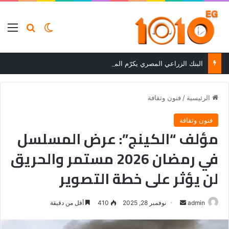
بحث عن
الوضع المظلم
الق
البنك الزراعي المصري يكرّم المتميزين في مسابقة القروض الشخصية بعد نتائج قوية بالربع الأول من 2026
الرئيسية
/
فنون وثقافة
فنون وثقافة
مؤلف “الكينج”: عرض المسلسل
في رمضان 2026 مستمر والحريق
لن يؤثر على خطة التصوير
أرسل
admin
نوفمبر 28, 2025
410
أقل من دقيقة
بريدا
إلكترونيا