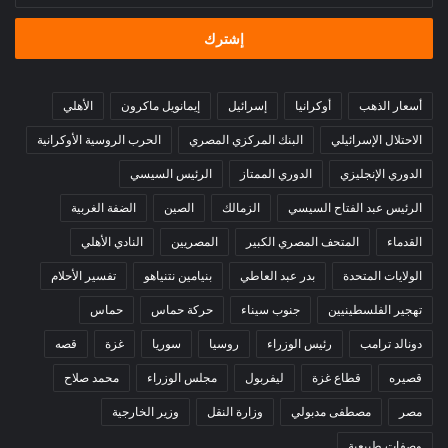
الإلكتروني
أسعار الذهب
أوكرانيا
إسرائيل
إيمانويل ماكرون
الأهلي
الاحتلال الإسرائيلي
البنك المركزي المصري
الحرب الروسية الأوكرانية
الدوري الإنجليزي
الدوري الممتاز
الرئيس السيسي
الرئيس عبد الفتاح السيسي
الزمالك
الصين
الضفة الغربية
القدماء
المتحف المصري الكبير
المصريين
النادي الأهلي
الولايات المتحدة
بدر عبد العاطي
بنيامين نتنياهو
تفسير الأحلام
تهجير الفلسطينيين
جنوب سيناء
حركة حماس
حماس
دونالد ترامب
رئيس الوزراء
روسيا
سوريا
غزة
قصه
قصيره
قطاع غزة
ليفربول
مجلس الوزراء
محمد صلاح
مصر
مصطفى مدبولي
وزارة النقل
وزير الخارجية
وصفات طبيعية