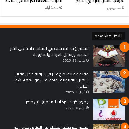
نموذجًا للفنان والإداري الناجح
الموت استعدادًا لعرضه على شاهد
منذ يومين
منذ 3 أيام
الاكثر مشاهدة
تفسير رؤية المصحف في المنام.. دلالة على الخير
العظيم ورسائل للعزباء والمتزوجة
مارس 23, 2025
طفلة مصابة بجرح غائر في الرقبة داخل مقابر
شلقان بالقليوبية.. وتحقيقات موسعة لكشف
الجاني
أبريل 9, 2025
جميع أكواد شركات المحمول في مصر
يونيو 11, 2023
تفسير حلم صلاة العشاء في المنام.. بشرى خير