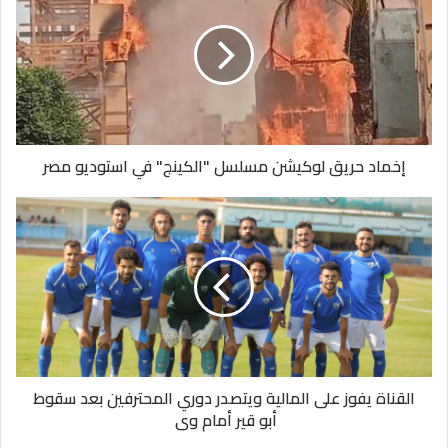
لوكيشن
مسلسل
"الكينج"
في
استوديو
مصر
إخماد حريق لوكيشن مسلسل "الكينج" في استوديو مصر
القناة
يفوز
على
المالية
ويتصدر
دوري
المحترفين
بعد
سقوط
القناة يفوز على المالية ويتصدر دوري المحترفين بعد سقوط
أبو
أبو قير أمام وى
قير
أمام