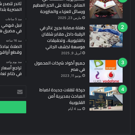
ثاندر تتصدر
المنام.. دلالة على الخير العظيم
المصرية بتداولات 29.8 مليار جن
ورسائل للعزباء والمتزوجة
مارس 23, 2025
منذ 5 ساعات
نبيل فهمي ي
طفلة مصابة بجرح غائر في
في مضيق هرم
الرقبة داخل مقابر شلقان
بالقليوبية.. وتحقيقات
منذ 16 ساعة
الصلاة عبادة.
موسعة لكشف الجاني
وقطع أرزاقه
أبريل 9, 2025
جميع أكواد شركات المحمول
منذ يوم واحد
في مصر
في ختام تعا
يونيو 11, 2023
حركة تنقلات جديدة لضباط
أدخل
المباحث بمديرية أمن
بريدك
القليوبية
الإلكتروني
منذ 4 أيام