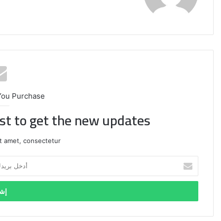
You Purchase
ist to get the new updates!
t amet, consectetur.
أدخل
بريدك
الصين
الإلكتروني
تفرض
إجراءات
مضادة
على