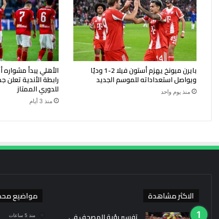
بايرن ميونخ يهزم أستون فيلا 2-1 وديًا
الأهلي يبدأ مشواره أم
ويواصل استعداداته للموسم الجديد
رابطة الأندية تعلن جد
للدوري الممتاز
منذ يوم واحد
منذ 3 أيام
الاكثر مشاهدة
مواضيع محد
تفسير رؤية المصحف في
منذ 5 ساعات