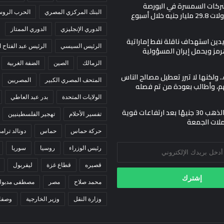
 شركات السمسرة في البورصة
البنك المركزي المصري
الحرب الروسي
يه خلال أسبوع
الدوري الإنجليزي
الدوري الممتاز
دين استهداف ناقلة نفط إماراتية
الرئيس السيسي
الرئيس عبد الفتاح
ز ويحمل إيران المسؤولية
الزمالك
الصين
الضفة الغربية
. ولكنها لا تبرر تعطيل مصالح الناس
المتحف المصري الكبير
المصريين
م، وأطالب بعودة من تم فصله
الولايات المتحدة
بدر عبد العاطي
تراجع أسعار الذهب 30 جنيهًا بعد ارتفاعات قوية
تفسير الأحلام
تهجير الفلسطينيين
ملات الجمعة
حركة حماس
حماس
دونالد ترام
رئيس الوزراء
روسيا
سوريا
قصيره
قطاع غزة
ليفربول
محمد صلاح
مصر
مصطفى مدبول
وزارة النقل
وزير الخارجية
وصفا