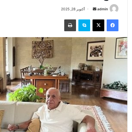
أرسل
admin
أكتوبر 28, 2025
بريدا
فيسبوك
‫X
سكايب
طباعة
إلكترونيا