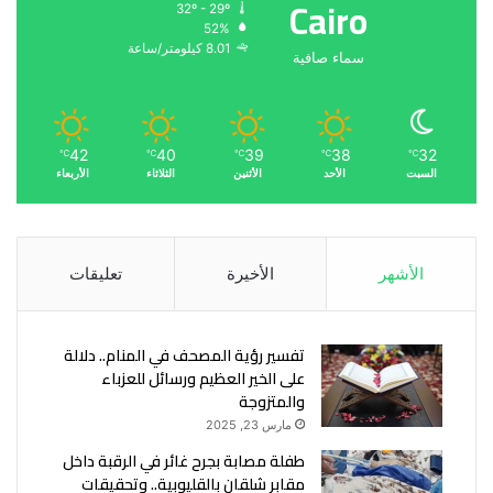
Cairo
32º - 29º
52%
8.01 كيلومتر/ساعة
سماء صافية
42
40
39
38
32
℃
℃
℃
℃
℃
السبت
الأحد
الأثنين
الثلاثاء
الأربعاء
الأشهر
الأخيرة
تعليقات
تفسير رؤية المصحف في المنام.. دلالة
على الخير العظيم ورسائل للعزباء
والمتزوجة
مارس 23, 2025
طفلة مصابة بجرح غائر في الرقبة داخل
مقابر شلقان بالقليوبية.. وتحقيقات