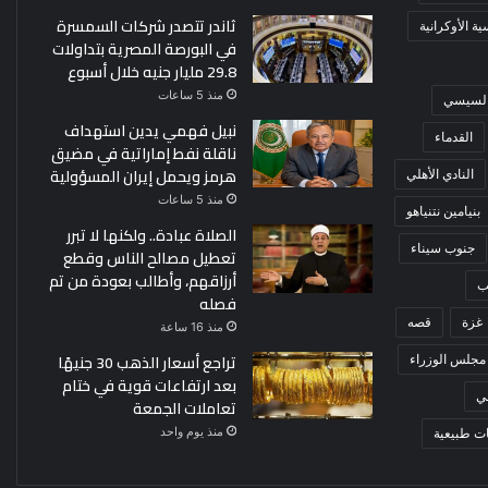
ثاندر تتصدر شركات السمسرة
ة الأوكرانية
في البورصة المصرية بتداولات
29.8 مليار جنيه خلال أسبوع
منذ 5 ساعات
 السيسي
نبيل فهمي يدين استهداف
القدماء
ناقلة نفط إماراتية في مضيق
هرمز ويحمل إيران المسؤولية
النادي الأهلي
منذ 5 ساعات
بنيامين نتنياهو
الصلاة عبادة.. ولكنها لا تبرر
جنوب سيناء
تعطيل مصالح الناس وقطع
أرزاقهم، وأطالب بعودة من تم
ب
فصله
غزة
قصه
منذ 16 ساعة
تراجع أسعار الذهب 30 جنيهًا
مجلس الوزراء
بعد ارتفاعات قوية في ختام
ي
تعاملات الجمعة
منذ يوم واحد
ت طبيعية