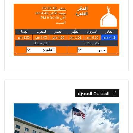
المقالات المميزة
واشنطن:
مسؤول
من
تركي:
يساعد
اتفاقية
إيران
مكة
على
للدفاع