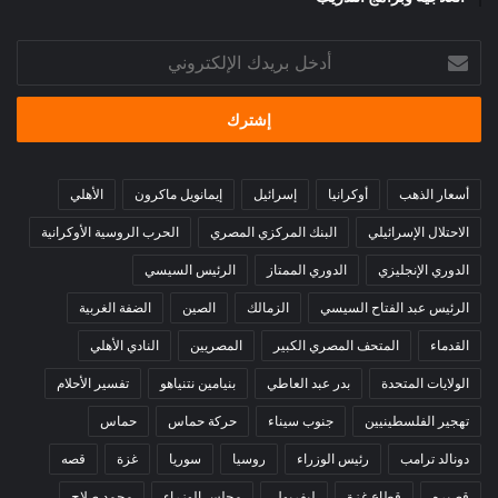
أدخل
بريدك
الإلكتروني
أسعار الذهب
أوكرانيا
إسرائيل
إيمانويل ماكرون
الأهلي
الاحتلال الإسرائيلي
البنك المركزي المصري
الحرب الروسية الأوكرانية
الدوري الإنجليزي
الدوري الممتاز
الرئيس السيسي
الرئيس عبد الفتاح السيسي
الزمالك
الصين
الضفة الغربية
القدماء
المتحف المصري الكبير
المصريين
النادي الأهلي
الولايات المتحدة
بدر عبد العاطي
بنيامين نتنياهو
تفسير الأحلام
تهجير الفلسطينيين
جنوب سيناء
حركة حماس
حماس
دونالد ترامب
رئيس الوزراء
روسيا
سوريا
غزة
قصه
قصيره
قطاع غزة
ليفربول
مجلس الوزراء
محمد صلاح