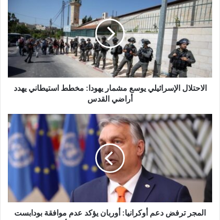
الإسرائيلي
يوسع
مشمار
يهودا:
مخطط
استيطاني
يهدد
أراضي
القدس
الاحتلال الإسرائيلي يوسع مشمار يهودا: مخطط استيطاني يهدد
أراضي القدس
المجر
ترفض
دعم
أوكرانيا:
أوربان
يؤكد
عدم
موافقة
بودابست
على
المجر ترفض دعم أوكرانيا: أوربان يؤكد عدم موافقة بودابست