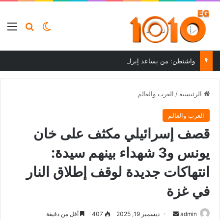
بحث عن
الوضع المظلم
الق
واشنطن: من يساعد إيران على تجاوز العقوبات سيواجه عواقب
الرئيسية
/
العرب والعالم
العرب والعالم
قصف إسرائيلي مكثف على خان
يونس و3 شهداء بينهم سيدة:
انتهاكات جديدة لوقف إطلاق النار
في غزة
أرسل
admin
ديسمبر 19, 2025
407
أقل من دقيقة