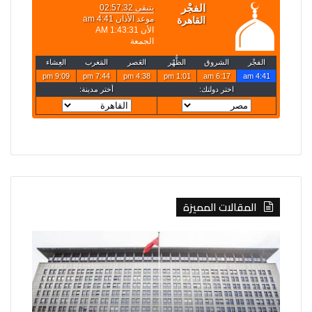
المقالات المميزة
الصين
روسيا
تفرض
تعلن
إجراءات
قصف
مضادة
4
على
سفن
6
أوكرانية