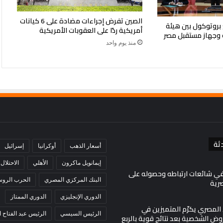
الصين تفرض إجراءات مضادة على 6 كيانات
بروتوكول بين هيئة
أمريكية ردًا على العقوبات الأمريكية
 وجهاز مستقبل مصر
منذ يوم واحد
ثة
أسعار الذهب
أوكرانيا
إسرائيل
إيمانويل ماكرون
الأهلي
الاحتلال
في شائعات ارتباطه وحصوله على
البنك المركزي المصري
الحرب الروسي
صرية
الدوري الإنجليزي
الدوري الممتاز
ي المصري يكرّم المتميزين في
الرئيس السيسي
الرئيس عبد الفتاح
ض الشخصية بعد نتائج قوية بالربع