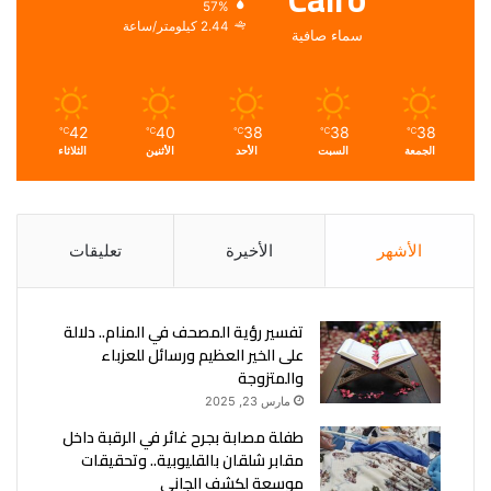
57%
2.44 كيلومتر/ساعة
سماء صافية
42
40
38
38
38
℃
℃
℃
℃
℃
الجمعة
السبت
الأحد
الأثنين
الثلاثاء
الأشهر
الأخيرة
تعليقات
تفسير رؤية المصحف في المنام.. دلالة
على الخير العظيم ورسائل للعزباء
والمتزوجة
مارس 23, 2025
طفلة مصابة بجرح غائر في الرقبة داخل
مقابر شلقان بالقليوبية.. وتحقيقات
موسعة لكشف الجاني