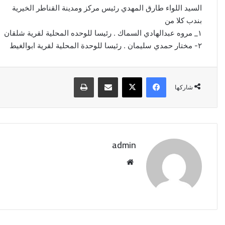
السيد اللواء طارق المهدي رئيس مركز ومدينة القناطر الخيرية
بندب كلا من
١_ مروه عبدالهادي السماك . رئيسا للوحده المحلية لقرية شلقان
٢- مختار حمدي سليمان . رئيسا للوحدة المحلية لقرية ابوالغيط
فيسبوك
‫X
مشاركة عبر البريد
طباعة
شاركها
admin
موقع
إيران:
الويب
لا
محادثات
مع
واشنطن
حاليًا..