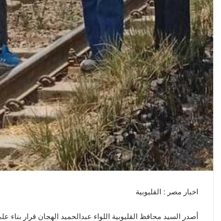
اخبار مصر : القليوبية
أصدر السيد محافظ القليوبية اللواء عبدالحميد الهجان قرار بناء ع