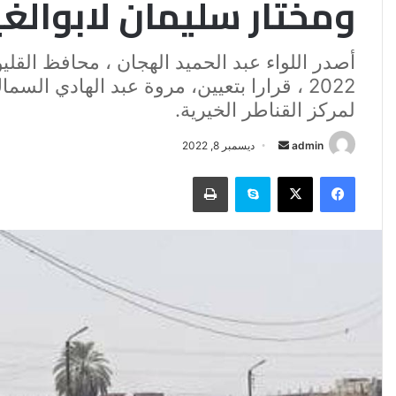
ومختار سليمان لابوالغ
2022 ، قرارا بتعيين، مروة عبد الهادي الس
لمركز القناطر الخيرية.
أرسل
admin
ديسمبر 8, 2022
بريدا
فيسبوك
‫X
سكايب
طباعة
إلكترونيا