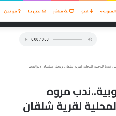
لمبوبة
راديو
بث مباشر
اتصل بنا
من نحن
زين في مسابقة القروض الشخصية بعد نتائج قوية بالربع الأول من 2026
 رئيسا للوحدة المحلية لقرية شلقان ومختار سليمان لابوالغيط
وبية..ندب مروه
لمحلية لقرية شلقان