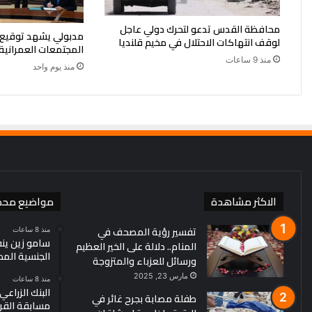
محافظة القدس تدعو لتحرك دولي عاجل
مدبولي يشهد توقيع 
لوقف انتهاكات الاحتلال في مخيم قلنديا
المجتمعات العمرانية
منذ 9 ساعات
منذ يوم واحد
الاكثر مشاهدة
مواضيع محد
تفسير رؤية المصحف في
منذ 8 ساعات
سامو زين ين
المنام.. دلالة على الخير العظيم
الجنسية الم
ورسائل للعزباء والمتزوجة
مارس 23, 2025
منذ 8 ساعات
البنك الزراع
طفلة مصابة بجرح غائر في
مسابقة القرو